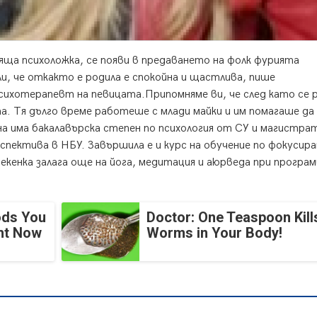
яща психоложкa, се появи в предаването на фолк фурията
ли, че откакто е родила е спокойна и щастлива, пише
психотерапевт на певицата.Припомняме ви, че след като се 
та. Тя дълго време работеше с млади майки и им помагаше да
а има бакалавърска степен по психология от СУ и магистра
рспектива в НБУ. Завършила е и курс на обучение по фокусира
кенка залага още на йога, медитация и аюрведа при програ
ods You
Doctor: One Teaspoon Kills
ght Now
Worms in Your Body!