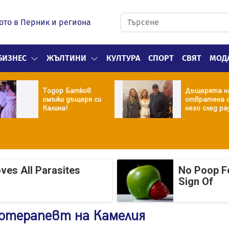
ото в Перник и региона
БИЗНЕС
ЖЪЛТИНИ
КУЛТУРА
СПОРТ
СВЯТ
МОД
Тодор Батков
Дъщерята н
омъжи дъщеря си
отвратена 
Калина!
него след ра
ves All Parasites
No Poop Fo
Sign Of
хотерапевт на Камелия