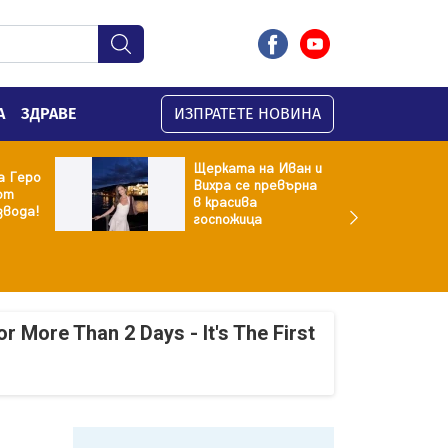
А
ЗДРАВЕ
ИЗПРАТЕТЕ НОВИНА
Щерката на Иван и
а Геро
Вихра се превърна
от
в красива
звода!
госпожица
r More Than 2 Days - It's The First