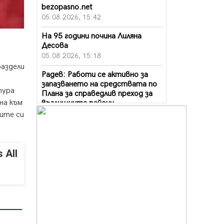
bezopasno.net
05.08.2026, 15:42
На 95 години почина Лиляна
Десова
05.08.2026, 15:18
раздели
Радев: Работи се активно за
запазването на средствата по
тура
Плана за справедлив преход за
на към
въглищните райони
05.08.2026, 14:57
мите си
Звезди от световна сцена в
Перник ще пеят на Пернишката
крепост
 All
05.08.2026, 14:01
„Топлофикация Перник“
напредва с дигитализацията на
отчетния процес
05.08.2026, 11:48