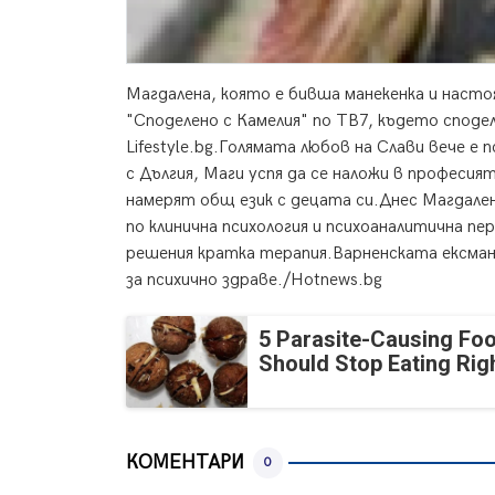
Магдалена, която e бивша манекенка и насто
"Споделено с Камелия" по ТВ7, където споде
Lifestyle.bg.
Голямата любов на Слави вече е 
с Дългия, Маги успя да се наложи в професия
намерят общ език с децата си.Днес Магдален
по клинична психология и психоаналитична пе
решения кратка терапия.Варненската ексмане
за психично здраве./Hotnews.bg
5 Parasite-Causing Fo
Should Stop Eating Ri
КОМЕНТАРИ
0