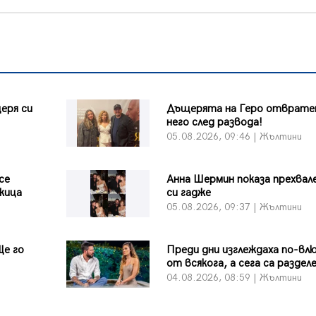
еря си
Дъщерята на Геро отврате
него след развода!
и
05.08.2026, 09:46 | Жълтини
се
Анна Шермин показа прехва
жица
си гадже
и
05.08.2026, 09:37 | Жълтини
Ще го
Преди дни изглеждаха по-вл
от всякога, а сега са раздел
и
04.08.2026, 08:59 | Жълтини