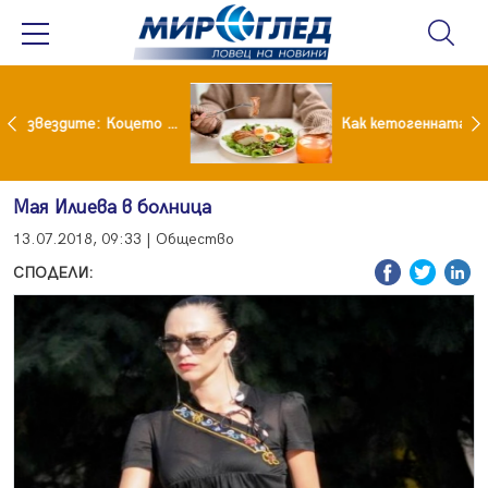
Къде живеят БГ звездите: Коцето с дворец, Лозанова с имение, Миро с дом за над 2 млн. евро
Как кетогенната диета се отразява на някои психични разстройства
Мая Илиева в болница
13.07.2018, 09:33 | Общество
СПОДЕЛИ: