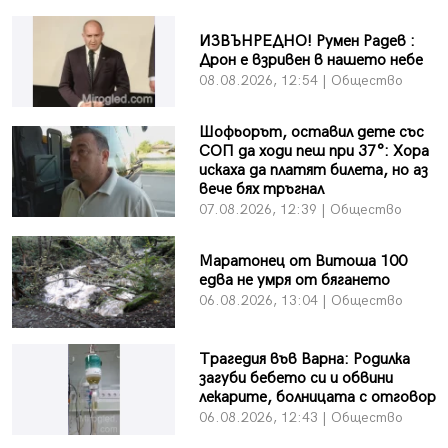
ИЗВЪНРЕДНО! Румен Радев :
Дрон е взривен в нашето небе
08.08.2026, 12:54 | Общество
Шофьорът, оставил дете със
СОП да ходи пеш при 37°: Хора
искаха да платят билета, но аз
вече бях тръгнал
07.08.2026, 12:39 | Общество
Маратонец от Витоша 100
едва не умря от бягането
06.08.2026, 13:04 | Общество
Трагедия във Варна: Родилка
загуби бебето си и обвини
лекарите, болницата с отговор
06.08.2026, 12:43 | Общество