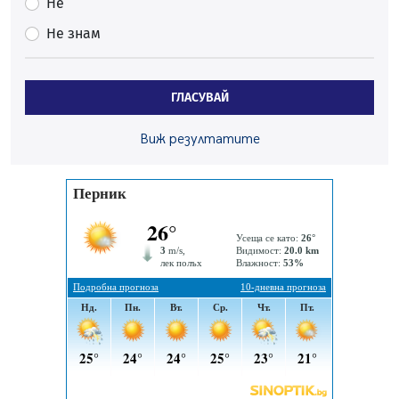
Проверки за спазване правилата за пожарна
Не
безопасност по време на жътвената кампания в
Не знам
Перник
06.08.2026, 07:51
Ето какви забавления ще има през август в Перник
ГЛАСУВАЙ
06.08.2026, 00:48
Пернишки експерт за фишинг измамите:
Виж резултатите
Проверявайте съмнителните линкове в bezopasno.net
05.08.2026, 15:42
На 95 години почина Лиляна Десова
05.08.2026, 15:18