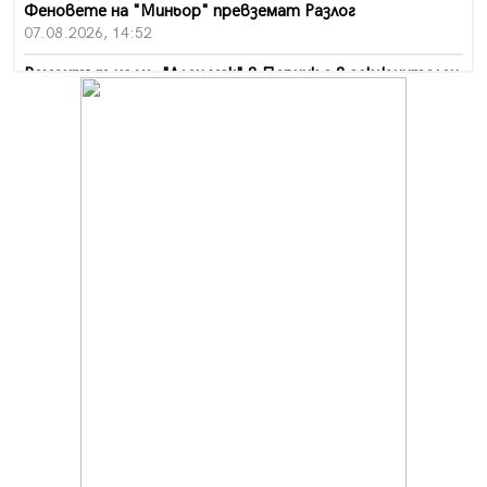
Феновете на "Миньор" превземат Разлог
07.08.2026, 14:52
Ремонтът на ул. "Ален мак" в Перник е в заключителен
етап
07.08.2026, 14:10
Фолклорен ансамбъл „Кладница“ с голямата награда от
фестивал в Полша
07.08.2026, 13:05
Частично бедствено положение в Перник заради
пропаднал път, обслужващ важен обект
07.08.2026, 12:05
Да отговорим на жегите с филм под звездите днес и
утре
07.08.2026, 10:21
Първите крачки в помощ на пенсионерите в Перник,
вече са факт
07.08.2026, 09:18