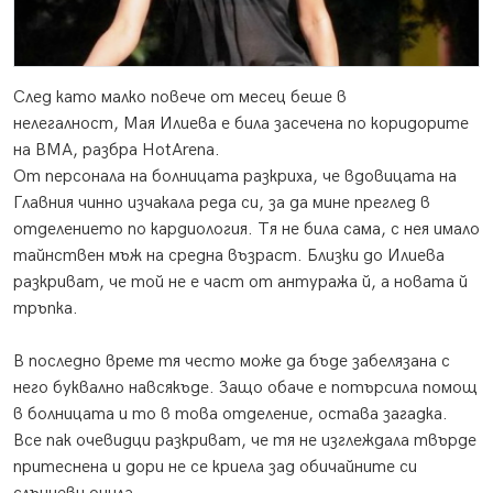
След като малко повече от месец беше в
нелегалност, Мая Илиева е била засечена по коридорите
на ВМА, разбра HotArena.
От персонала на болницата разкриха, че вдовицата на
Главния чинно изчакала реда си, за да мине преглед в
отделението по кардиология. Тя не била сама, с нея имало
тайнствен мъж на средна възраст. Близки до Илиева
разкриват, че той не е част от антуража й, а новата й
тръпка.
В последно време тя често може да бъде забелязана с
него буквално навсякъде. Защо обаче е потърсила помощ
в болницата и то в това отделение, остава загадка.
Все пак очевидци разкриват, че тя не изглеждала твърде
притеснена и дори не се криела зад обичайните си