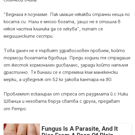
слънчеви очила.
"Веднага я познахме. Пак имаше някакви странни неща по
косата си. Нали е много богата, защо не е отишла в
някоя частна клиника да се лекува", питат се
медицинските сестри.
Това далеч не е първият здравословен проблем, който
тормози богатата вдовица. Преди години тя страдаше
от жесток хормонален дисбаланс, заради който напълня
драстично. Тя винаги се е стремяла към манекенски
мерки, а изведнъж от 52 кг закова кантара на 80.
Проблемът ескалирал от стреса от раздялата й с Ники
Шванца и неговата бърза сватба с друга, предават
от Ретро.
Fungus Is A Parasite, And It