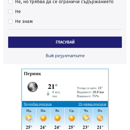
Не, но трябва да се ограничи съдържанието
06.08.2026, 00:48
Не
Пернишки експерт за фишинг измамите:
Не знам
Проверявайте съмнителните линкове в bezopasno.net
05.08.2026, 15:42
На 95 години почина Лиляна Десова
ГЛАСУВАЙ
05.08.2026, 15:18
Радев: Работи се активно за запазването на
Виж резултатите
средствата по Плана за справедлив преход за
въглищните райони
05.08.2026, 14:57
Звезди от световна сцена в Перник ще пеят на
Пернишката крепост
05.08.2026, 14:01