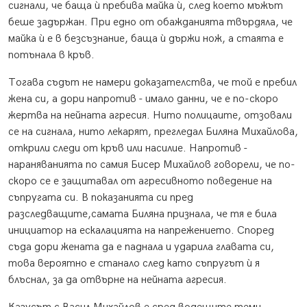
сигнали, че баща ѝ пребива майка ѝ, след което мъжът
беше задържан. При едно от обажданията твърдяла, че
майка ѝ е в безсъзнание, баща ѝ държи нож, а стаята е
потънала в кръв.
Тогава съдът не намери доказателства, че той е пребил
жена си, а дори напротив - имало данни, че е по-скоро
жертва на нейната агресия. Нито полицаите, отзовали
се на сигнала, нито лекарят, прегледал Биляна Михайлова,
открили следи от кръв или насилие. Напротив -
нараняванията по самия Бисер Михайлов говорели, че по-
скоро се е защитавал от агресивното поведение на
съпругата си. В показанията си пред
разследващите,самата Биляна признала, че тя е била
инициатор на ескалацията на напрежението. Според
съда дори жената да е паднала и ударила главата си,
това вероятно е станало след като съпругът ѝ я
блъснал, за да отвърне на нейната агресия.