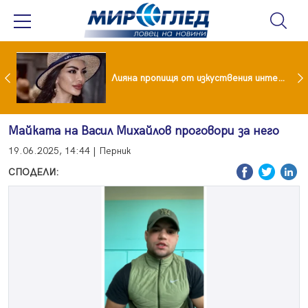
Популярен риалити герой заряза жена си заради друга
Лияна пропищя от изкуствения интелект
Майката на Васил Михайлов проговори за него
19.06.2025, 14:44 | Перник
СПОДЕЛИ: