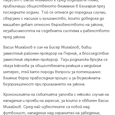
Казусът с Васил Михайлов е сред водещите теми,
привличащи общественото внимание в България през
последните години. Той се отнася до поредица случаи,
свързани с насилие и хулиганство, които доведоха до
мащабен дебат относно върховенството на закона,
независимостта на съдебната система и равенството
пред закона.
Васил Михайлов е син на Бисер Михайлов, бивш
заместник районен прокурор на Перник, а впоследствие
заместник окръжен прокурор. Тази роднинска връзка се
оказа ключова за обществената реакция и медийния
интерес, тъй като породи въпроси за потенциално
влияние върху правосъдния процес и за възможната
безпринципност при прилагането на закона.
Хронологията на събитията започва с няколко случая на
нападения и прояви на агресия, за които е обвинен Васил
Михайлов. Сред най-известните са побой над
футболист, нападение над охранител на заведение,