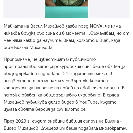
Майката на Васил Михайлов заяви пред NOVA, че няма
никаква връзка със сина си в момента. „Съжалявам, но от
мен няма какво да научите. Знам, колкото и Вие”, каза
още Биляна Михайлова.
Припомняме, че известният в публичното
пространство като „прокурорския син“ беше обявен за
общодържавно издирване. 21-годишният мъж е в
неизвестност от миналия четвъртък, когато е
заподозрян за нанасяне на побой на свой съгражданин. В
петък е обявен за общодържавно издирване. В сряда
Михайлов публикува дълго видео в YouTube, където
излага своята версия за случилото се.
През 2023 г. съдът оневини бившия съпруг на Биляна –
Бисер Михайлов. Дъщеря им беше подавала многократни