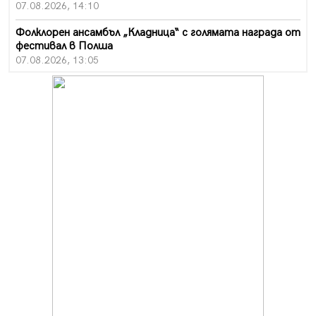
07.08.2026, 14:10
Фолклорен ансамбъл „Кладница“ с голямата награда от
фестивал в Полша
07.08.2026, 13:05
Частично бедствено положение в Перник заради
пропаднал път, обслужващ важен обект
07.08.2026, 12:05
Да отговорим на жегите с филм под звездите днес и
утре
07.08.2026, 10:21
Първите крачки в помощ на пенсионерите в Перник,
вече са факт
07.08.2026, 09:18
Пак ограничават камионите по магистралите в петък
и неделя. Ето обходните маршрути
07.08.2026, 07:55
Ето какво вдъхнови Здравка Евтимова за новата ѝ