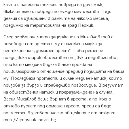
както и нанесени телесни повреди на друг мъж,
включително с повреди по чуждо имущество. Тези
деяния са извършени в рамките на няколко месеца,
предимно на територията на град Перник.
След първоначалното задържане на Михайлов той е
освободен от ареста и му е наложена мярка за
неотклонение „домашен арест“. Това решение
предизвика широк обществен отзвук и недоволство,
тъй като мнозина видяха в него проява на
привилегировано отношение предвид позицията на баща
му. Последваха протести и силен медиен натиск, който
призова за бързо и справедливо правосъдие. В резултат
на обществения натиск и преразглеждане на случая,
Васил Михайлов беше върнат в ареста, а по-късно
отново пуснат под домашен арест, преди да бъде
преместен в затворническо общежитие от открит
тип./Източник: novini.bg