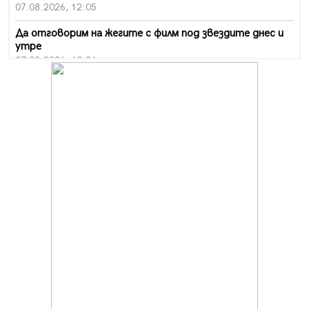
07.08.2026, 12:05
Да отговорим на жегите с филм под звездите днес и
утре
07.08.2026, 10:21
Първите крачки в помощ на пенсионерите в Перник,
вече са факт
07.08.2026, 09:18
Пак ограничават камионите по магистралите в петък
и неделя. Ето обходните маршрути
07.08.2026, 07:55
Ето какво вдъхнови Здравка Евтимова за новата ѝ
книга
07.08.2026, 00:11
Продължава изграждането на нови паркоместа в
Перник
06.08.2026, 11:22
Върви почистване на главен път от квартал „Бела