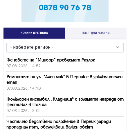
НОВИНИ В РЕГИОНА
ПОСЛЕДНИ НОВИНИ
Феновете на "Миньор" превземат Разлог
07.08.2026, 14:52
Ремонтът на ул. "Ален мак" в Перник е в заключителен
етап
07.08.2026, 14:10
Фолклорен ансамбъл „Кладница“ с голямата награда от
фестивал в Полша
07.08.2026, 13:05
Частично бедствено положение в Перник заради
пропаднал път, обслужващ важен обект