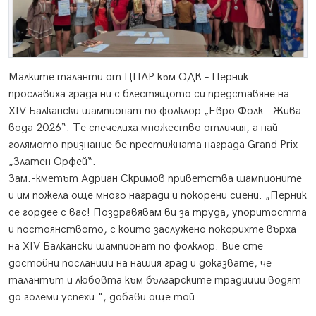
Малките таланти от ЦПЛР към ОДК – Перник
прославиха града ни с блестящото си представяне на
XIV Балкански шампионат по фолклор „Евро Фолк – Жива
вода 2026“. Те спечелиха множество отличия, а най-
голямото признание бе престижната награда Grand Prix
„Златен Орфей“.
Зам.-кметът Адриан Скримов приветства шампионите
и им пожела още много награди и покорени сцени. „Перник
се гордее с вас! Поздравявам ви за труда, упоритостта
и постоянството, с които заслужено покорихте върха
на XIV Балкански шампионат по фолклор. Вие сте
достойни посланици на нашия град и доказвате, че
талантът и любовта към българските традиции водят
до големи успехи.", добави още той.