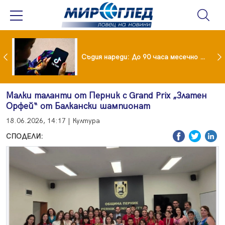
Майка уби четирите си деца с помощта на баба им, след което се самоуби
Съдия нареди: До 90 часа месечно във фейсбук и инстаграм за непълнолетни
Малки таланти от Перник с Grand Prix „Златен
Орфей“ от Балкански шампионат
18.06.2026, 14:17 | Култура
СПОДЕЛИ: