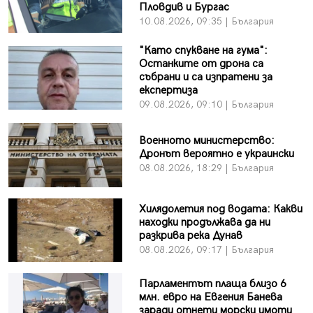
Пловдив и Бургас
10.08.2026, 09:35 | България
"Като спукване на гума":
Останките от дрона са
събрани и са изпратени за
експертиза
09.08.2026, 09:10 | България
Военното министерство:
Дронът вероятно е украински
08.08.2026, 18:29 | България
Хилядолетия под водата: Какви
находки продължава да ни
разкрива река Дунав
08.08.2026, 09:17 | България
Парламентът плаща близо 6
млн. евро на Евгения Банева
заради отнети морски имоти