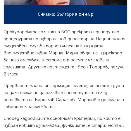
Снимка: България он еър
Прокурорската колегия на ВСС прекрати единодушно
процедурата по избор на нов директор на Националната
следствена служба поради липса на кандидати.
Впоследствие избра Мариан Маринов за и.ф. директор.
За него гласуваха шестима от осемте членове на
колегията. Другият претендент - Ясен Тодоров, получи
2 гласа.
Предварителната информация сочеше, че петима души
са дали съгласие да оглавят институцията след
оставката на Борислав Сарафов. Маринов е досегашен
говорител на службата.
Според кадровиците основният критерий, по който е
избран новият изпълняващ функциите, е старшинство,