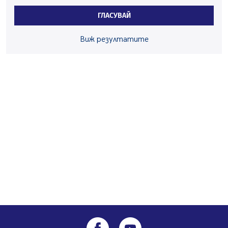
Да отговорим на жегите с филм под звездите днес и
ГЛАСУВАЙ
утре
07.08.2026, 10:21
Виж резултатите
Първите крачки в помощ на пенсионерите в Перник,
вече са факт
07.08.2026, 09:18