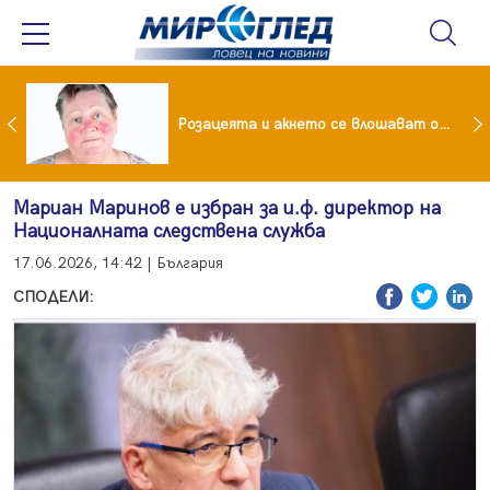
ейчева отиде на море след убийството на Владо Загатото, скарала се с него за пари
Розацеята и акнето се влошават от слънцето
Мариан Маринов е избран за и.ф. директор на
Националната следствена служба
17.06.2026, 14:42 | България
СПОДЕЛИ: