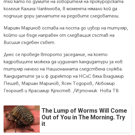
тъй като по думите на говорителя на прокурорската
колегия Калина Чапкънова, в момента нямало кой да
подпише дори заплатите на редовите следователи.
Мариян Маринов остава на поста до избор на титуляр,
който ще бъде направен от следващия състав на
Висшия съдебен съвет.
Днес се проведе второто заседание, на което
кадровиците можеха да издигнат кандидатури за нов
титуляр начело на Националната следствена служба.
Кандидатите за и.ф.директор на НСлС бяха Владимир
Пешев, Мариан Маринов, Ясен Тодоров, Любомир
Георгиев и Красимир Кръстев. /Източник: Нова ТВ
The Lump of Worms Will Come
Out of You in The Morning. Try
it