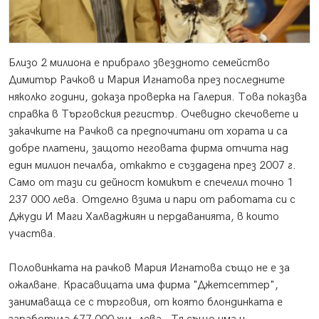
Близо 2 милиона е прибрало звездното семейство
Димитър Рачков и Мария Игнатова през последните
няколко години, доказа проверка на Галерия. Това показва
справка в Търговския регистър. Очевидно скечовете и
закачките на Рачков са предпочитани от хората и са
добре платени, защото неговата фирма отчита над
един милион печалба, откакто е създадена през 2007 г.
Само от тази си дейност комикът е спечелил точно 1
237 000 лева. Отделно взима и пари от работата си с
Джуди И Маги Халваджиян и пердаванията, в които
участва.
Половинката на рачков Мария Игнатова също не е за
ожалване. Красавицата има фирма "Джетсеттер",
занимаваща се с търговия, от която блондинката е