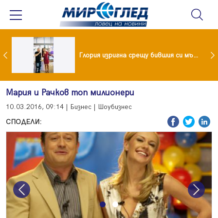
 и майка си построиха къща от 8000 стъклени бутилки
Глория изригна срещу бившия си мъж: Беше със 120-килограмова жена! Искаше бърза печалба...
Мария и Рачков топ милионери
10.03.2016, 09:14 | Бизнес | Шоубизнес
СПОДЕЛИ:
Previous
Next