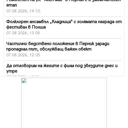
етап
07.08.2026, 14:10
Фолклорен ансамбъл „Кладница“ с голямата награда от
фестивал в Полша
07.08.2026, 13:05
Частично бедствено положение в Перник заради
пропаднал път, обслужващ важен обект
07.08.2026, 12:05
Да отговорим на жегите с филм под звездите днес и
утре
07.08.2026, 10:21
Първите крачки в помощ на пенсионерите в Перник,
вече са факт
07.08.2026, 09:18
Пак ограничават камионите по магистралите в петък
и неделя. Ето обходните маршрути
07.08.2026, 07:55