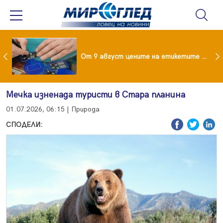
 за изграждане на 13-етажна "мегаджамия" разгневи жителите на Лондон
От 9 август цените на етикетите само в евро
Мечка изненада туристи в Стара планина
01.07.2026, 06:15 | Природа
СПОДЕЛИ: