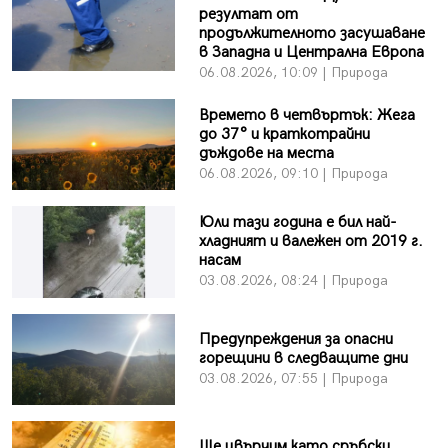
резултат от
продължителното засушаване
в Западна и Централна Европа
06.08.2026, 10:09 | Природа
Времето в четвъртък: Жега
до 37° и краткотрайни
дъждове на места
06.08.2026, 09:10 | Природа
Юли тази година е бил най-
хладният и валежен от 2019 г.
насам
03.08.2026, 08:24 | Природа
Предупреждения за опасни
горещини в следващите дни
03.08.2026, 07:55 | Природа
Ще цвърчим като сръбски