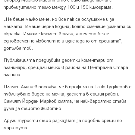
Според Марков животното е било млада мечка с
приблизително тегло между 100 и 150 килограма.
„Не беше малко мече, но все пак се ослушахме и за
майката. Имаше черна козина, която сменяше зимната си
окраска. Имахме късмет всички, а мечето беше
едновременно любопитно и изненадано от срещата“,
допълва той.
Публикацията предизвика десетки коментари от
планинари, срещали мечки в района на Централна Стара
планина.
Пламен Алишев посочва, че в профила на Таню Гуджеров е
публикувано видео на мечка, заснета в същия район.
Самият Йордан Марков смята, че най-вероятно става
дума за същото животно.
Други туристи също разказват за подобни срещи по
маршрута.