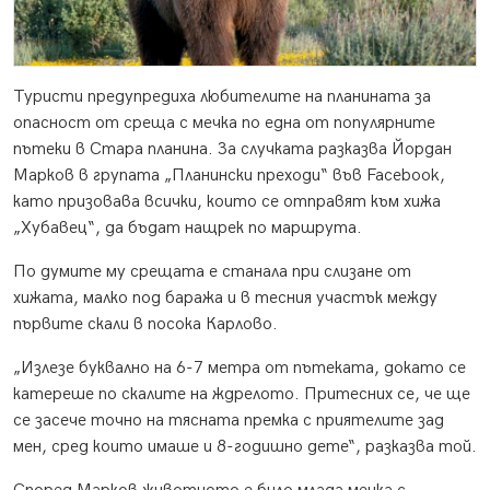
Туристи предупредиха любителите на планината за
опасност от среща с мечка по една от популярните
пътеки в Стара планина. За случката разказва Йордан
Марков в групата „Планински преходи“ във Facebook,
като призовава всички, които се отправят към хижа
„Хубавец“, да бъдат нащрек по маршрута.
По думите му срещата е станала при слизане от
хижата, малко под баража и в тесния участък между
първите скали в посока Карлово.
„Излезе буквално на 6-7 метра от пътеката, докато се
катереше по скалите на ждрелото. Притесних се, че ще
се засече точно на тясната премка с приятелите зад
мен, сред които имаше и 8-годишно дете“, разказва той.