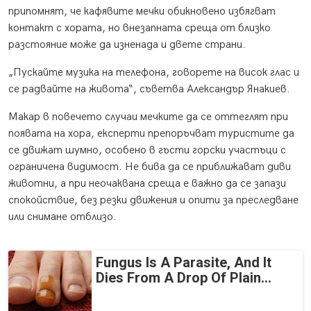
припомнят, че кафявите мечки обикновено избягват
контакт с хората, но внезапната среща от близко
разстояние може да изненада и двете страни.
„Пускайте музика на телефона, говорете на висок глас и
се радвайте на живота“, съветва Александър Янакиев.
Макар в повечето случаи мечките да се оттеглят при
появата на хора, експерти препоръчват туристите да
се движат шумно, особено в гъсти горски участъци с
ограничена видимост. Не бива да се приближават диви
животни, а при неочаквана среща е важно да се запази
спокойствие, без резки движения и опити за преследване
или снимане отблизо.
Fungus Is A Parasite, And It
Dies From A Drop Of Plain...