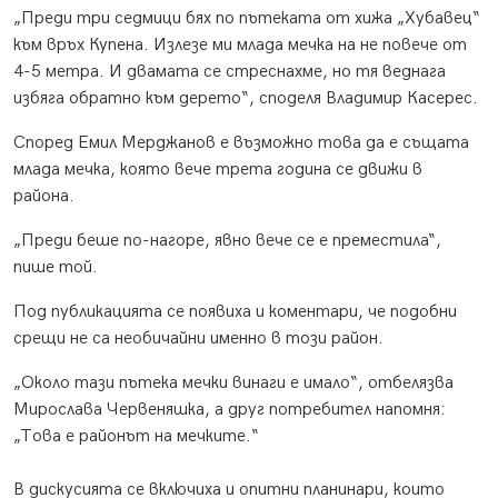
„Преди три седмици бях по пътеката от хижа „Хубавец“
към връх Купена. Излезе ми млада мечка на не повече от
4-5 метра. И двамата се стреснахме, но тя веднага
избяга обратно към дерето“, споделя Владимир Касерес.
Според Емил Мерджанов е възможно това да е същата
млада мечка, която вече трета година се движи в
района.
„Преди беше по-нагоре, явно вече се е преместила“,
пише той.
Под публикацията се появиха и коментари, че подобни
срещи не са необичайни именно в този район.
„Около тази пътека мечки винаги е имало“, отбелязва
Мирослава Червеняшка, а друг потребител напомня:
„Това е районът на мечките.“
В дискусията се включиха и опитни планинари, които