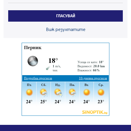
По-малко тежки катастрофи в Пернишко от
началото на годината
ГЛАСУВАЙ
05.08.2026, 09:30
Здравният министър Катя Ивкова и депутата от
Виж резултатите
Перник Мартин Жлябинков обходиха здравни
заведения в Перник
05.08.2026, 09:06
Извънредният и пълномощен посланик на Иран на
посещение в музея в Перник
05.08.2026, 09:02
Млади мъже от Перник в инициатива „Перник
подкрепя своите пенсионери“
05.08.2026, 08:57