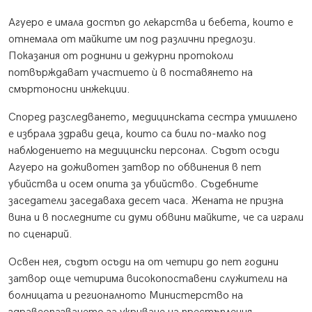
Агуеро е имала достъп до лекарства и бебета, които е
отнемала от майките им под различни предлози.
Показания от роднини и дежурни протоколи
потвърждават участието ѝ в поставянето на
смъртоносни инжекции.
Според разследването, медицинската сестра умишлено
е избрала здрави деца, които са били по-малко под
наблюдението на медицински персонал. Съдът осъди
Агуеро на доживотен затвор по обвинения в пет
убийства и осем опита за убийство. Съдебните
заседатели заседаваха десет часа. Жената не призна
вина и в последните си думи обвини майките, че са играли
по сценарий.
Освен нея, съдът осъди на от четири до пет години
затвор още четирима високопоставени служители на
болницата и регионалното Министерство на