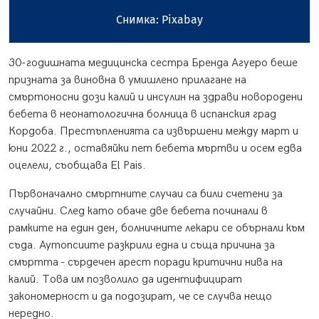
Снимка: Pixabay
30-годишната медицинска сестра Бренда Агуеро беше
призната за виновна в умишлено прилагане на
смъртоносни дози калий и инсулин на здрави новородени
бебета в неонатологична болница в испанския град
Кордоба. Престъпленията са извършени между март и
юни 2022 г., оставяйки пет бебета мъртви и осем едва
оцелели, съобщава El Pais.
Първоначално смъртните случаи са били счетени за
случайни. След като обаче две бебета починали в
рамките на един ден, болничните лекари се обърнали към
съда. Аутопсиите разкрили една и съща причина за
смъртта - сърдечен арест поради критични нива на
калий. Това им позволило да идентифицират
закономерност и да подозират, че се случва нещо
нередно.