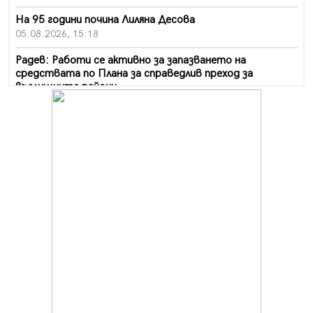
На 95 години почина Лиляна Десова
05.08.2026, 15:18
Радев: Работи се активно за запазването на
средствата по Плана за справедлив преход за
въглищните райони
05.08.2026, 14:57
Звезди от световна сцена в Перник ще пеят на
Пернишката крепост
05.08.2026, 14:01
„Топлофикация Перник“ напредва с дигитализацията
на отчетния процес
05.08.2026, 11:48
Радев: Работи се усилено за спасяване на средствата
по Плана за справедлив преход за Стара Загора,
Кюстендил и Перник
05.08.2026, 11:34
Вече няма чакащи с години за присъединяване към