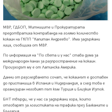
МВР, ГДБОП, Митницитe и Прокуратурата
предотвратиха контрабанда на голямо количество
кокаин на ГКПП "Капитан Андреево". Има задържани
лица, съобщиха от МВР.
По информация на "По света и у нас" става дума за
международен канал за разпространение на кокаин.
Произходът му е от Латинска Америка.
Данни от разследването сочат, че кокаинът е доставен
до пристанища в Испания и Нидерландия, а след това е
организиран неговият път към Турция и Близкия Изток.
БНТ твърди, че у нас са задържани хора, които
отговарят за логистиката на трафика през Балканите и
България.