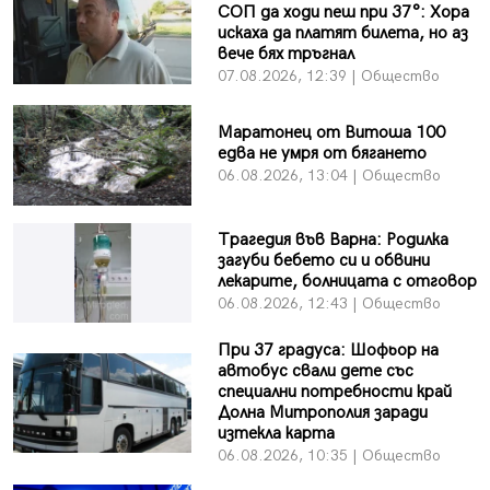
СОП да ходи пеш при 37°: Хора
искаха да платят билета, но аз
вече бях тръгнал
07.08.2026, 12:39 | Общество
Маратонец от Витоша 100
едва не умря от бягането
06.08.2026, 13:04 | Общество
Трагедия във Варна: Родилка
загуби бебето си и обвини
лекарите, болницата с отговор
06.08.2026, 12:43 | Общество
При 37 градуса: Шофьор на
автобус свали дете със
специални потребности край
Долна Митрополия заради
изтекла карта
06.08.2026, 10:35 | Общество