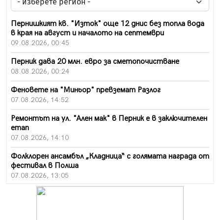
Пернишкият кв. "Изток" още 12 днис без топла вода
в края на август и началото на септември
09.08.2026, 00:45
Перник дава 20 млн. евро за сметопочистване
08.08.2026, 00:24
Феновете на "Миньор" превземат Разлог
07.08.2026, 14:52
Ремонтът на ул. "Ален мак" в Перник е в заключителен
етап
07.08.2026, 14:10
Фолклорен ансамбъл „Кладница“ с голямата награда от
фестивал в Полша
07.08.2026, 13:05
Частично бедствено положение в Перник заради
пропаднал път, обслужващ важен обект
07.08.2026, 12:05