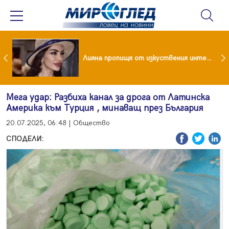
Популярен риалити герой заряза жена си заради друга
Лияна пропищя от изкуствения интелект
Мега удар: Разбиха канал за дрога от Латинска
Америка към Турция , минаващ през България
20.07.2025, 06:48 | Общество
СПОДЕЛИ: