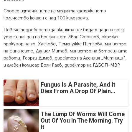
Според източниците на медията задържаното
количество кокаин е над 100 килограма.
Повече подробности за акцията ще бъдат дадени през
утрешния ден на брифинг от Иван Стоянов, окръжен
прокурор на гр. Хасково, Теменужка Петкова, министър
на финансите, Даниел Митов, министър на вътрешните
работи, Георги Димов, директор на Агенция „Митници",
и главен комисар Боян Раев, директор на ГДБОП-МВР.
Fungus Is A Parasite, And It
Dies From A Drop Of Plain...
The Lump Of Worms Will Come
Out Of You In The Morning. Try
It