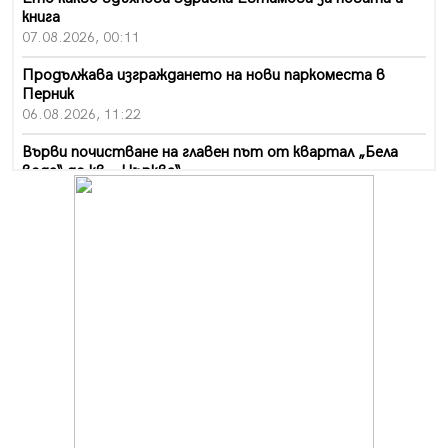
книга
07.08.2026, 00:11
Продължава изграждането на нови паркоместа в
Перник
06.08.2026, 11:22
Върви почистване на главен път от квартал „Бела
вода“ до кв. „Църква“
06.08.2026, 10:57
Четири сигнала до пожарната в Перник за денонощие,
пожарникарите призовават към повишено внимание
06.08.2026, 09:43
Много заразен вирус върлува в Перник
06.08.2026, 09:28
Проверки за спазване правилата за пожарна
безопасност по време на жътвената кампания в
Перник
06.08.2026, 07:51