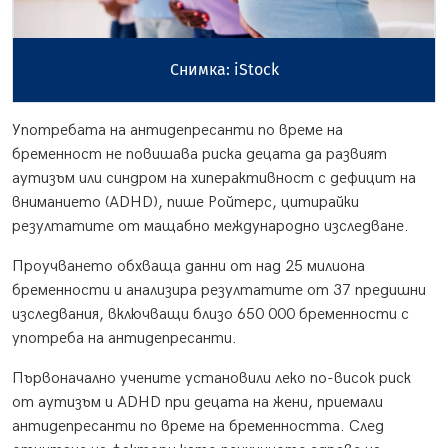
Снимка: iStock
Употребата на антидепресанти по време на
бременност не повишава риска децата да развият
аутизъм или синдром на хиперактивност с дефицит на
вниманието (ADHD), пише Ройтерс, цитирайки
резултатите от мащабно международно изследване.
Проучването обхваща данни от над 25 милиона
бременности и анализира резултатите от 37 предишни
изследвания, включващи близо 650 000 бременности с
употреба на антидепресанти.
Първоначално учените установили леко по-висок риск
от аутизъм и ADHD при децата на жени, приемали
антидепресанти по време на бременността. След