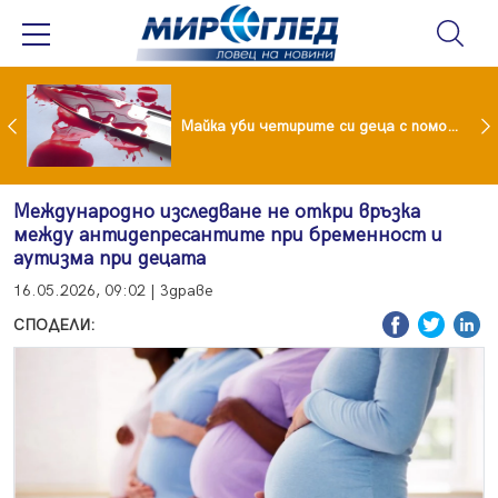
Проф.Кантарджиев: Пазете се от комарите и полово предаваните инфекции
Майка уби четирите си деца с помощта на баба им, след което се самоуби
Международно изследване не откри връзка
между антидепресантите при бременност и
аутизма при децата
16.05.2026, 09:02 | Здраве
СПОДЕЛИ: