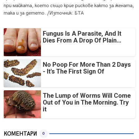
при майката, което също крие рискове както за жената,
така и за детето. /Източник: БТА
Fungus Is A Parasite, And It
Dies From A Drop Of Plain...
No Poop For More Than 2 Days
- It's The First Sign Of
The Lump of Worms Will Come
Out of You in The Morning. Try
it
КОМЕНТАРИ
0