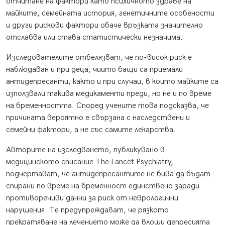
отчитане на фактори като психичното здраве на
майките, семейната история, генетичните особености
и други рискови фактори обаче връзката значително
отслабва или става статистически незначима.
Изследователите отбелязват, че по-висок риск е
наблюдаван и при деца, чиито бащи са приемали
антидепресанти, както и при случаи, в които майките са
използвали такива медикаменти преди, но не и по време
на бременността. Според учените това подсказва, че
причината вероятно е свързана с наследствени и
семейни фактори, а не със самите лекарства.
Авторите на изследването, публикувано в
медицинското списание The Lancet Psychiatry,
подчертават, че антидепресантите не бива да бъдат
спирани по време на бременност единствено заради
противоречиви данни за риск от неврологични
нарушения. Те предупреждават, че рязкото
прекратяване на лечението може да влоши депресията