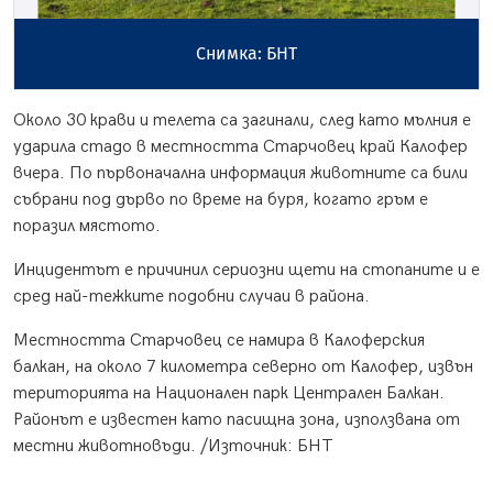
Снимка: БНТ
Около 30 крави и телета са загинали, след като мълния е
ударила стадо в местността Старчовец край Калофер
вчера. По първоначална информация животните са били
събрани под дърво по време на буря, когато гръм е
поразил мястото.
Инцидентът е причинил сериозни щети на стопаните и е
сред най-тежките подобни случаи в района.
Местността Старчовец се намира в Калоферския
балкан, на около 7 километра северно от Калофер, извън
територията на Национален парк Централен Балкан.
Районът е известен като пасищна зона, използвана от
местни животновъди. /Източник: БНТ