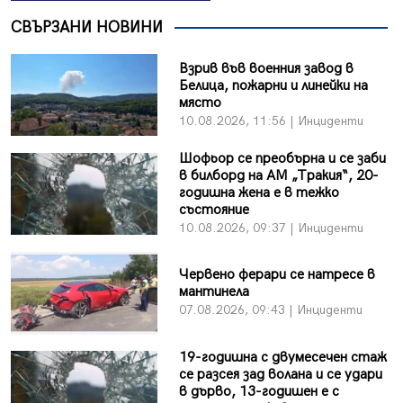
СВЪРЗАНИ НОВИНИ
Взрив във военния завод в
Белица, пожарни и линейки на
място
10.08.2026, 11:56 | Инциденти
Шофьор се преобърна и се заби
в билборд на АМ „Тракия“, 20-
годишна жена е в тежко
състояние
10.08.2026, 09:37 | Инциденти
Червено ферари се натресе в
мантинела
07.08.2026, 09:43 | Инциденти
19-годишна с двумесечен стаж
се разсея зад волана и се удари
в дърво, 13-годишен е с