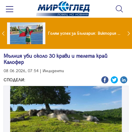
Когато всичко те дразни: тези трикове променят настроението за минути
Голям успех за България: Виктория Ангелова грабна световна титла в тройния скок
Мълния уби около 30 крави и телета край
Калофер
08.06.2026, 07:54 | Инциденти
СПОДЕЛИ: