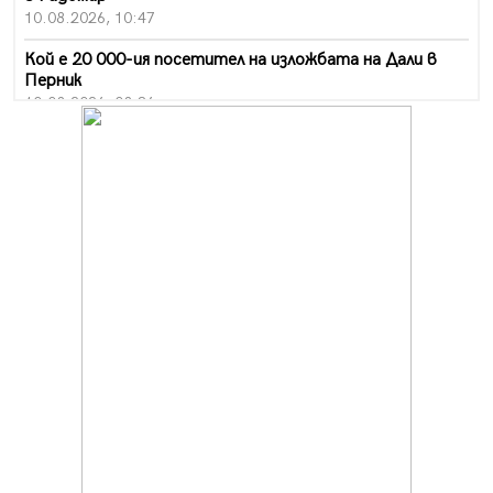
10.08.2026, 10:47
Кой е 20 000-ия посетител на изложбата на Дали в
Перник
10.08.2026, 08:36
Шестото издание "Пейка" в Перник: Много музика и
настроение
10.08.2026, 08:30
Генералът от Перник днес става на 80 години
09.08.2026, 12:10
Нов успех за Миньор, отново със суха мрежа, но и с
по-изразителен резултат
09.08.2026, 09:01
БГ парти ще разтресе центъра на Перник
09.08.2026, 07:01
Пернишкият кв. "Изток" още 12 дни без топла вода в
края на август и началото на септември
09.08.2026, 00:45