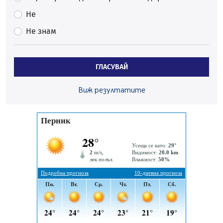
Първите крачки в помощ на пенсионерите в Перник,
вече са факт
Не
07.08.2026, 09:18
Не знам
Пак ограничават камионите по магистралите в петък
и неделя. Ето обходните маршрути
07.08.2026, 07:55
ГЛАСУВАЙ
Ето какво вдъхнови Здравка Евтимова за новата ѝ
книга
Виж резултатите
07.08.2026, 00:11
Продължава изграждането на нови паркоместа в
Перник
06.08.2026, 11:22