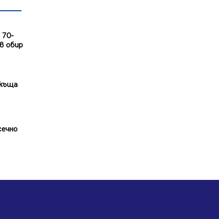
въглищните райони
05.08.2026, 14:57
 70-
Звезди от световна сцена в
в обир
Перник ще пеят на Пернишката
крепост
05.08.2026, 14:01
„Топлофикация Перник“
 къща
напредва с дигитализацията на
отчетния процес
05.08.2026, 11:48
сечно
Радев: Работи се усилено за
спасяване на средствата по
Плана за справедлив преход за
Стара Загора, Кюстендил и
Перник
05.08.2026, 11:34