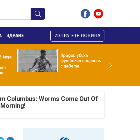
А
ЗДРАВЕ
ИЗПРАТЕТЕ НОВИНА
Крадци убиха
 каза
футболен национал
с павета
 от
ка
om Columbus: Worms Come Out Of
 Morning!