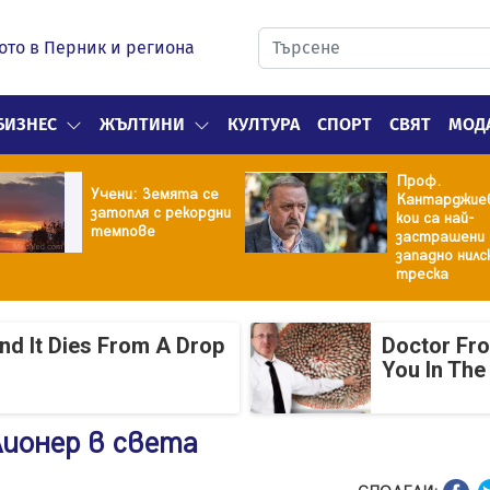
ото в Перник и региона
БИЗНЕС
ЖЪЛТИНИ
КУЛТУРА
СПОРТ
СВЯТ
МОД
Проф.
Учени: Земята се
Кантарджиев
затопля с рекордни
кои са най-
темпове
застрашени
западно нилс
треска
And It Dies From A Drop
Doctor Fr
You In The
ионер в света