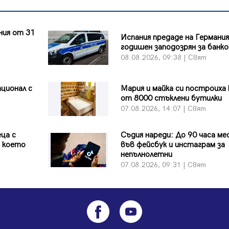
ния от 31
Испания предаде на Германия
т
годишен заподозрян за банко
08.08.2026, 09:38 | Свят
ционал с
Мария и майка си построиха
от 8000 стъклени бутилки
07.08.2026, 14:07 | Свят
ца с
Съдия нареди: До 90 часа ме
д което
във фейсбук и инстаграм за
непълнолетни
07.08.2026, 09:31 | Свят