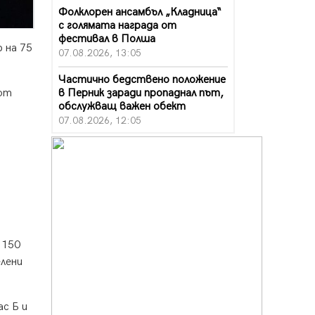
Фолклорен ансамбъл „Кладница“
с голямата награда от
фестивал в Полша
 на 75
07.08.2026, 13:05
Частично бедствено положение
в Перник заради пропаднал път,
 от
обслужващ важен обект
07.08.2026, 12:05
Да отговорим на жегите с филм
под звездите днес и утре
07.08.2026, 10:21
Първите крачки в помощ на
пенсионерите в Перник, вече са
факт
07.08.2026, 09:18
 150
eлeни
Пак ограничават камионите по
магистралите в петък и неделя.
Ето обходните маршрути
c Б и
07.08.2026, 07:55