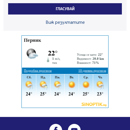
средствата по Плана за справедлив преход за
ГЛАСУВАЙ
въглищните райони
05.08.2026, 14:57
Виж резултатите
Звезди от световна сцена в Перник ще пеят на
Пернишката крепост
05.08.2026, 14:01
„Топлофикация Перник“ напредва с дигитализацията
на отчетния процес
05.08.2026, 11:48