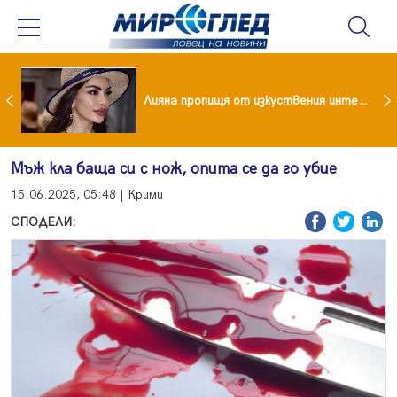
Популярен риалити герой заряза жена си заради друга
Лияна пропищя от изкуствения интелект
Мъж кла баща си с нож, опита се да го убие
15.06.2025, 05:48 | Крими
СПОДЕЛИ: