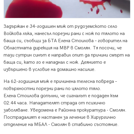
Задържан е 34-годишен мъж от рудоземското село
Войкова лъка, нанесъл порезни рани с нож по тялото на
баща си, съобщи за БТА Елена Стоилова – говорител на
Областната дирекция на МВР в Смолян. Тя посочи, че
тази сутрин синът е направил опит да причини смърт на
баща си, като го е нападнал с нож. Деянието е
извършено в условие на домашно насилие.
На 62-годишния мъж е причинена телесна повреда –
повърхностни порезни рани по цялото тяло.
Елена Стоилова допълни, че сигналът е подаден към
02:44 часа. Нападателят страда от психично
заболяване. Уведомена е Районна прокуратура - Смолян.
Пострадалият е настанен за лечение в Хирургично
отделение на МБАЛ - Смолян в стабилно състояние.