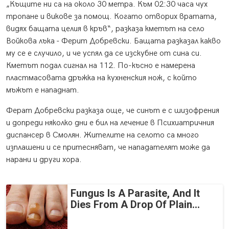
„Къщите ни са на около 30 метра. Към 02:30 часа чух
тропане и викове за помощ. Когато отворих вратата,
видях бащата целия в кръв“, разказа кметът на село
Войкова лъка - Ферит Добревски. Бащата разказал какво
му се е случило, и че успял да се изскубне от сина си.
Кметът подал сигнал на 112. По-късно е намерена
пластмасовата дръжка на кухненския нож, с който
мъжът е нападнат.
Ферат Добревски разказа още, че синът е с шизофрения
и допреди няколко дни е бил на лечение в Психиатричния
диспансер в Смолян. Жителите на селото са много
изплашени и се притесняват, че нападателят може да
нарани и други хора.
Fungus Is A Parasite, And It
Dies From A Drop Of Plain...