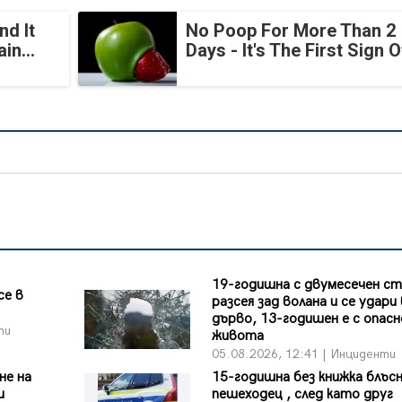
nd It
No Poop For More Than 2
in...
Days - It's The First Sign O
19-годишна с двумесечен ст
се в
разсея зад волана и се удари 
дърво, 13-годишен е с опасн
ти
живота
05.08.2026, 12:41 | Инциденти
не на
15-годишна без книжка блъс
и
пешеходец , след като друг