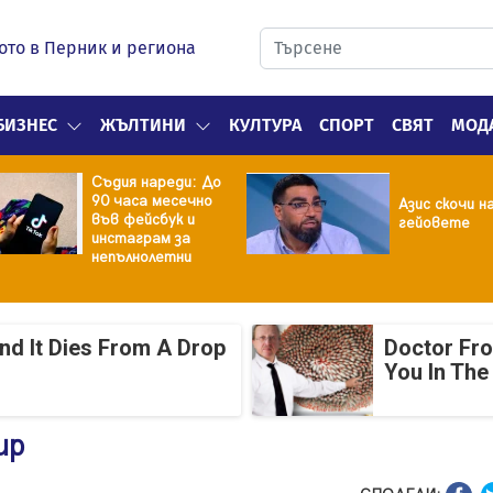
ото в Перник и региона
БИЗНЕС
ЖЪЛТИНИ
КУЛТУРА
СПОРТ
СВЯТ
МОД
Съдия нареди: До
90 часа месечно
Азис скочи н
във фейсбук и
гейовете
инстаграм за
непълнолетни
And It Dies From A Drop
Doctor Fr
You In The
ир