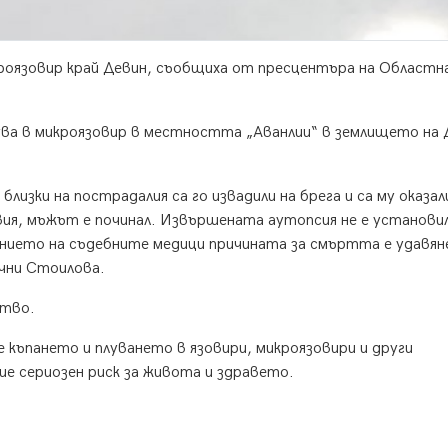
икроязовир край Девин, съобщиха от пресцентъра на Област
ува в микроязовир в местността „Аванлии“ в землището на 
лизки на пострадалия са го извадили на брега и са му оказал
ия, мъжът е починал. Извършената аутопсия не е установи
ението на съдебните медици причината за смъртта е удавян
чни Стоилова.
ство.
 къпането и плуването в язовири, микроязовири и други
ие сериозен риск за живота и здравето.