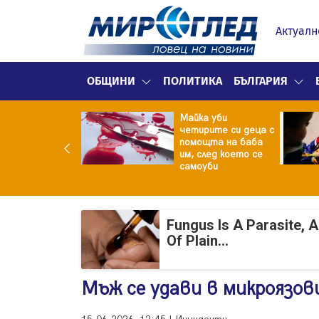
Актуалн
ОБЩИНИ
ПОЛИТИКА
БЪЛГАРИЯ
ф.Кантарджиев:
Майка уби
ете се от
четирите си деца с
арите и полово
помощта на баба
даваните
им, след което се
екции
самоуби
Fungus Is A Parasite, 
Of Plain...
Мъж се удави в микроязов