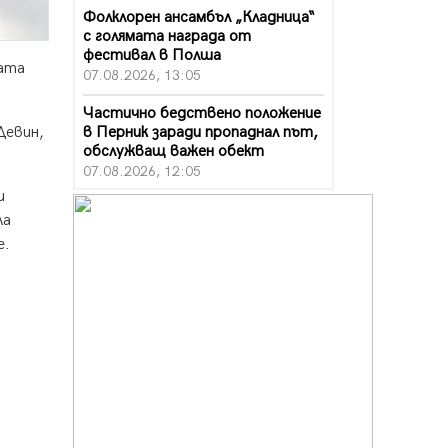
Фолклорен ансамбъл „Кладница“
с голямата награда от
фестивал в Полша
ната
07.08.2026, 13:05
Частично бедствено положение
в Перник заради пропаднал път,
Девин,
обслужващ важен обект
07.08.2026, 12:05
и
Да отговорим на жегите с филм
ла
под звездите днес и утре
е.
07.08.2026, 10:21
Първите крачки в помощ на
пенсионерите в Перник, вече са
факт
07.08.2026, 09:18
Пак ограничават камионите по
магистралите в петък и неделя.
Ето обходните маршрути
07.08.2026, 07:55