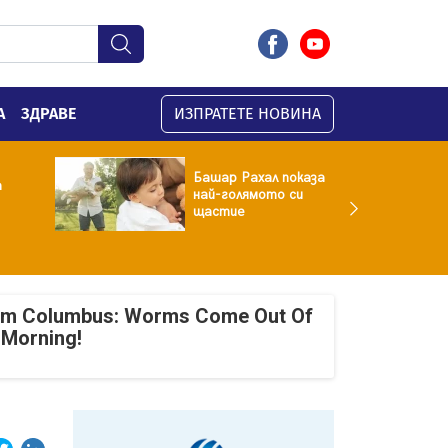
А
ЗДРАВЕ
ИЗПРАТЕТЕ НОВИНА
Башар Рахал показа
а
най-голямото си
щастие
om Columbus: Worms Come Out Of
 Morning!