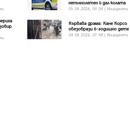
непълнолетен ѝ дал колата
ти
05.08.2026, 09:04 | Инциденти
мериха
Кървава драма: Кане Корсо
язовир
обезобрази 6-годишно дете
04.08.2026, 07:48 | Инциденти
ти