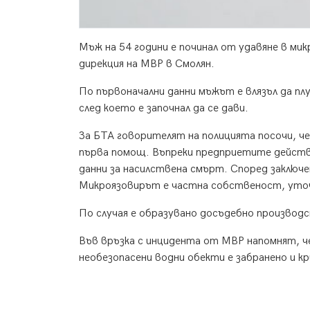
Мъж на 54 години е починал от удавяне в м
дирекция на МВР в Смолян.
По първоначални данни мъжът е влязъл да пл
след което е започнал да се дави.
За БТА говорителят на полицията посочи, че б
първа помощ. Въпреки предприетите действ
данни за насилствена смърт. Според заключ
Микроязовирът е частна собственост, уто
По случая е образувано досъдебно производ
Във връзка с инцидента от МВР напомнят, че
необезопасени водни обекти е забранено и кр