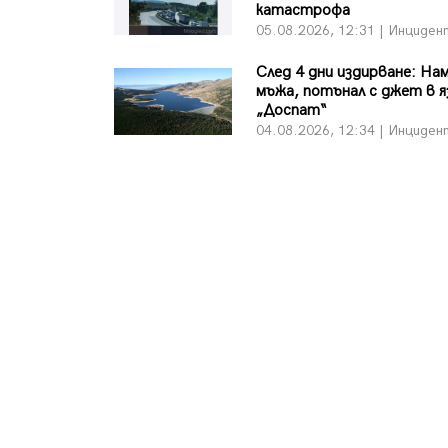
катастрофа
05.08.2026, 12:31 | Инциден
След 4 дни издирване: На
мъжа, потънал с джет в 
„Доспат“
04.08.2026, 12:34 | Инциден