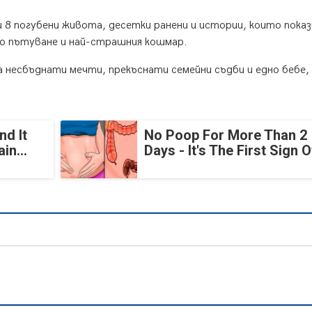
и 8 погубени живота, десетки ранени и истории, които пока
то пътуване и най-страшния кошмар.
а несбъднати мечти, прекъснати семейни съдби и едно бебе,
nd It
No Poop For More Than 2
in...
Days - It's The First Sign O