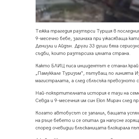
Тежка трагедия разтърси Турция в последния
9-месечно бебе, загинаха при ужасяваща к
Денизли и Айдън. Други 33 души бяха сериозн
съдби, които разтърсиха цялата страна.
Както БЛИЦ писа инцидентът е станал край 
„Памуккале Туризъм“, пътуващ по линията Из
магистралата, а след сблъсъка превозното с
Най-покъртителната история е тази на сем
Севда и 9-месечния им син Еюп Мирач след п
Когато автобусът се запалил, бащата успял 
на ръце бебето и се опитал да напусне горя
според очевидци блъсканицата блокирала пъ