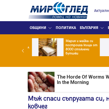
Актуалн
ОБЩИНИ
ПОЛИТИКА
БЪЛГАРИЯ
Мария и майка си
дци убиха
построиха къща от
болен национал
8000 стъклени
авета
бутилки
The Horde Of Worms Will
In the Morning
Мъж спаси съпругата си, н
ковчег