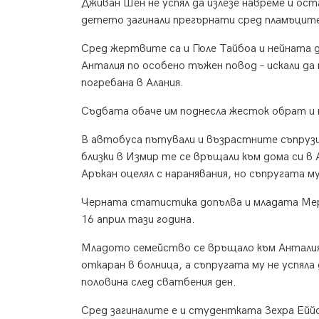
Дживан Шен не успял да излезе навреме и ост
детето загинали прегърнати сред пламъцит
Сред жертвите са и Гюле Тайбоа и нейната
Анталия по особено тъжен повод – искали да 
погребана в Алания.
Съдбата обаче им поднесла жесток обрат и 
В автобуса пътували и възрастните съпрузи
близки в Измир те се връщали към дома си в
Аръкан оцелял с наранявания, но съпругата м
Черната статистика допълва и младата Мерве
16 април тази година.
Младото семейство се връщало към Анталия
откаран в болница, а съпругата му не успяла
половина след сватбения ден.
Сред загиналите е и студентката Зехра Ейй