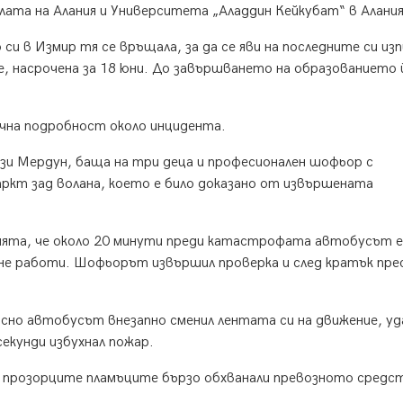
ата на Алания и Университета „Аладдин Кейкубат“ в Алания
и в Измир тя се връщала, за да се яви на последните си из
, насрочена за 18 юни. До завършването на образованието 
чна подробност около инцидента.
и Мердун, баща на три деца и професионален шофьор с
аркт зад волана, което е било доказано от извършената
ията, че около 20 минути преди катастрофата автобусът е
 не работи. Шофьорът извършил проверка и след кратък пр
ъсно автобусът внезапно сменил лентата си на движение, уд
секунди избухнал пожар.
 прозорците пламъците бързо обхванали превозното средс