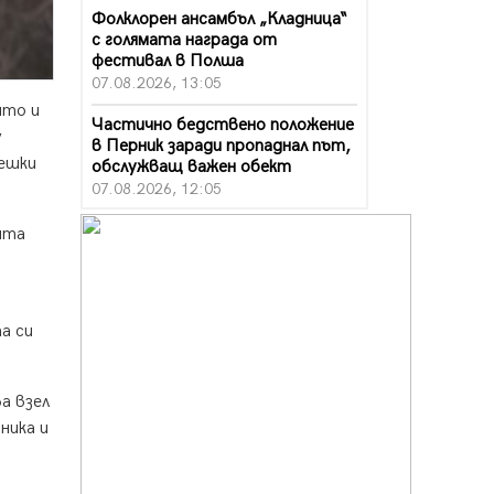
Фолклорен ансамбъл „Кладница“
с голямата награда от
фестивал в Полша
07.08.2026, 13:05
ито и
Частично бедствено положение
у
в Перник заради пропаднал път,
вешки
обслужващ важен обект
07.08.2026, 12:05
Да отговорим на жегите с филм
ята
под звездите днес и утре
07.08.2026, 10:21
Първите крачки в помощ на
а си
пенсионерите в Перник, вече са
факт
07.08.2026, 09:18
а взел
Пак ограничават камионите по
ника и
магистралите в петък и неделя.
Ето обходните маршрути
07.08.2026, 07:55