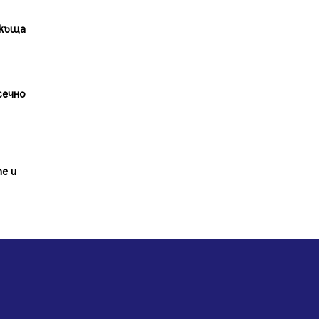
 къща
сечно
е и