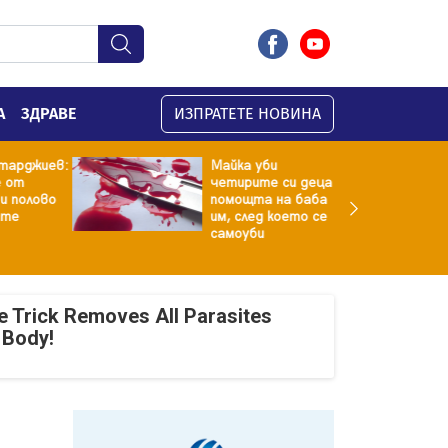
А
ЗДРАВЕ
ИЗПРАТЕТЕ НОВИНА
рджиев:
Майка уби
т
четирите си деца с
полово
помощта на баба
е
им, след което се
самоуби
e Trick Removes All Parasites
 Body!