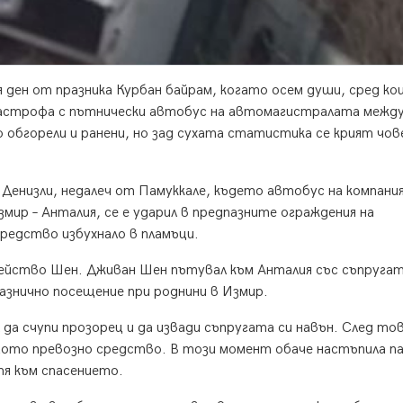
 ден от празника Курбан байрам, когато осем души, сред ко
атастрофа с пътнически автобус на автомагистралата межд
о обгорели и ранени, но зад сухата статистика се крият чо
Денизли, недалеч от Памуккале, където автобус на компани
мир – Анталия, се е ударил в предпазните ограждения на
редство избухнало в пламъци.
ейство Шен. Дживан Шен пътувал към Анталия със съпругат
разнично посещение при роднини в Измир.
да счупи прозорец и да извади съпругата си навън. След тов
щото превозно средство. В този момент обаче настъпила па
тя към спасението.