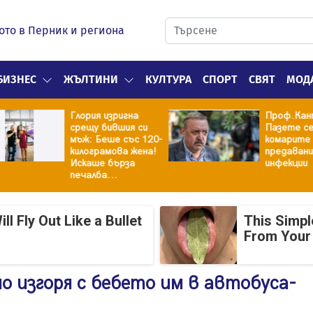
ото в Перник и региона
БИЗНЕС
ЖЪЛТИНИ
КУЛТУРА
СПОРТ
СВЯТ
МОД
Глория изригна
Проф.Канта
срещу бившия си
Пазете се о
мъж: Беше със 120-
комарите и 
килограмова жена!
предаванит
Искаше бърза
инфекции
печалба...
 Fly Out Like a Bullet
This Simpl
From Your
о изгоря с бебето им в автобуса-