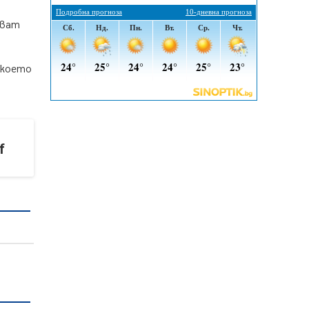
въглищните райони
зват
05.08.2026, 14:57
Звезди от световна сцена в
Перник ще пеят на Пернишката
 което
крепост
05.08.2026, 14:01
„Топлофикация Перник“
напредва с дигитализацията на
отчетния процес
f
05.08.2026, 11:48
Радев: Работи се усилено за
спасяване на средствата по
Плана за справедлив преход за
Стара Загора, Кюстендил и
Перник
05.08.2026, 11:34