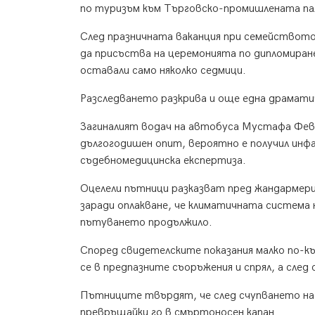
по туризъм към Търговско-промишлената пал
След празничната ваканция при семейството с
да присъства на церемонията по дипломиране
оставали само няколко седмици.
Разследването разкрива и още една драмати
Загиналият водач на автобуса Мустафа Февз
дългогодишен опит, вероятно е получил инф
съдебномедицинска експертиза.
Оцелели пътници разказват пред жандармер
заради оплакване, че климатичната система
пътуването продължило.
Според свидетелските показания малко по-к
се в предпазните съоръжения и спрял, а след 
Пътниците твърдят, че след счупването на
превръщайки го в смъртоносен капан.