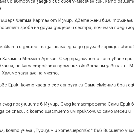
анал в автобуса заедно със своя 9-месечен син, като бащат
е.
 дъщеря Фатма Картал от Измир. Двете жени били тръгнали
посетят гроба на друга дъщеря и сестра, починала преди го
майката и дъщерята загинали една до друга в горящия авто
 Халиме и Мехмет Аръкан. След празничното гостуване при
 Алания, но катастрофата променила живота им завинаги – 
у Халиме загинала на място.
 Ерик, която заедно със съпруга си Сами сключила брак ед
 след празниците в Измир. След катастрофата Сами Ерик б
 да се спаси, с което щастието им приключило само месец и
ол, която учела „Туризъм и хотелиерство“ във Висшето учи