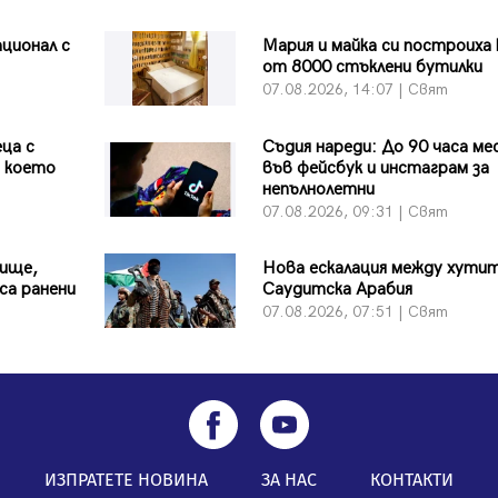
ционал с
Мария и майка си построиха
от 8000 стъклени бутилки
07.08.2026, 14:07 | Свят
ца с
Съдия нареди: До 90 часа ме
д което
във фейсбук и инстаграм за
непълнолетни
07.08.2026, 09:31 | Свят
лище,
Нова ескалация между хутит
са ранени
Саудитска Арабия
07.08.2026, 07:51 | Свят
ИЗПРАТЕТЕ НОВИНА
ЗА НАС
КОНТАКТИ