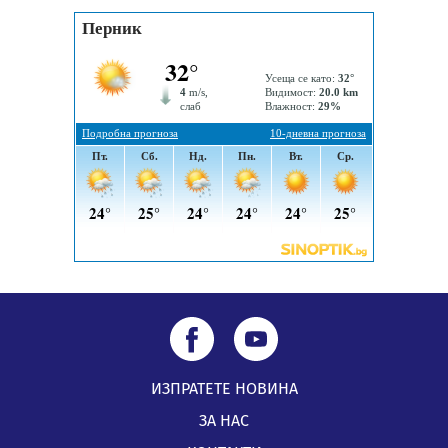
„Топлофикация Перник“ напредва с дигитализацията
на отчетния процес
05.08.2026, 11:48
Радев: Работи се усилено за спасяване на средствата
по Плана за справедлив преход за Стара Загора,
Кюстендил и Перник
05.08.2026, 11:34
ИЗПРАТЕТЕ НОВИНА
ЗА НАС