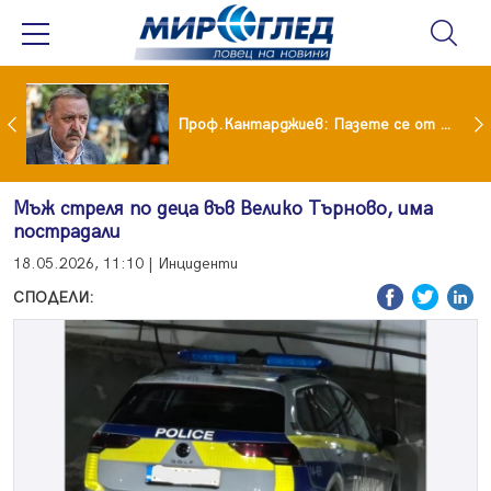
шия си мъж: Беше със 120-килограмова жена! Искаше бърза печалба...
Проф.Кантарджиев: Пазете се от комарите и полово предаваните инфекции
Мъж стреля по деца във Велико Търново, има
пострадали
18.05.2026, 11:10 | Инциденти
СПОДЕЛИ: