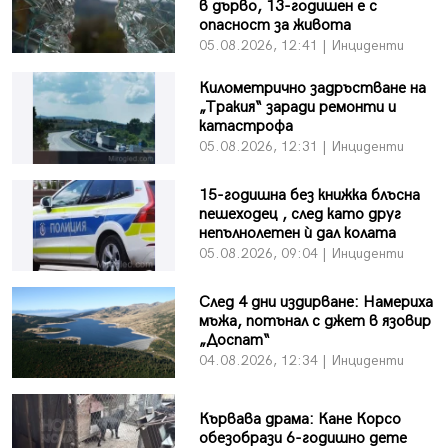
в дърво, 13-годишен е с
опасност за живота
05.08.2026, 12:41 | Инциденти
Километрично задръстване на
„Тракия“ заради ремонти и
катастрофа
05.08.2026, 12:31 | Инциденти
15-годишна без книжка блъсна
пешеходец , след като друг
непълнолетен ѝ дал колата
05.08.2026, 09:04 | Инциденти
След 4 дни издирване: Намериха
мъжа, потънал с джет в язовир
„Доспат“
04.08.2026, 12:34 | Инциденти
Кървава драма: Кане Корсо
обезобрази 6-годишно дете