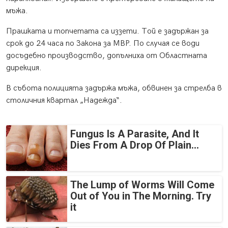
мъжа.
Прашката и топчетата са иззети. Той е задържан за
срок до 24 часа по Закона за МВР. По случая се води
досъдебно производство, допълниха от Областната
дирекция.
В събота полицията задържа мъжа, обвинен за стрелба в
столичния квартал „Надежда“.
Fungus Is A Parasite, And It
Dies From A Drop Of Plain...
The Lump of Worms Will Come
Out of You in The Morning. Try
it