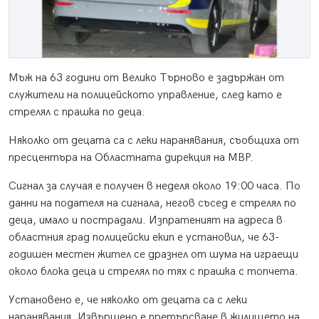
Мъж на 63 години от Велико Търново е задържан от
служители на полицейското управление, след като е
стрелял с прашка по деца.
Няколко от децата са с леки наранявания, съобщиха от
пресцентъра на Областната дирекция на МВР.
Сигнал за случая е получен в неделя около 19:00 часа. По
данни на подателя на сигнала, негов съсед е стрелял по
деца, имало и пострадали. Изпратеният на адреса в
областния град полицейски екип е установил, че 63-
годишен местен жител се дразнел от шума на играещи
около блока деца и стрелял по тях с прашка с топчета.
Установено е, че няколко от децата са с леки
наранявания. Извършено е претърсване в жилището на