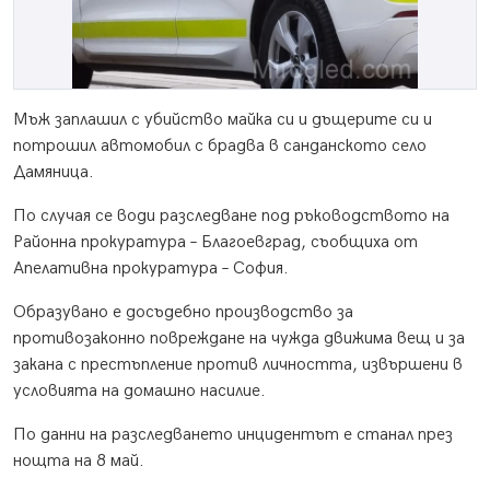
Мъж заплашил с убийство майка си и дъщерите си и
потрошил автомобил с брадва в санданското село
Дамяница.
По случая се води разследване под ръководството на
Районна прокуратура – Благоевград, съобщиха от
Апелативна прокуратура – София.
Образувано е досъдебно производство за
противозаконно повреждане на чужда движима вещ и за
закана с престъпление против личността, извършени в
условията на домашно насилие.
По данни на разследването инцидентът е станал през
нощта на 8 май.