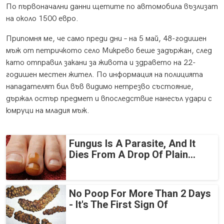
По първоначални данни щетите по автомобила възлизат
на около 1500 евро.
Припомня ме, че само преди дни – на 5 май, 48-годишен
мъж от петричкото село Микрево беше задържан, след
като отправил закани за живота и здравето на 22-
годишен местен жител. По информация на полицията
нападателят бил във видимо нетрезво състояние,
държал остър предмет и впоследствие нанесъл удари с
юмруци на младия мъж.
Fungus Is A Parasite, And It
Dies From A Drop Of Plain...
No Poop For More Than 2 Days
- It's The First Sign Of