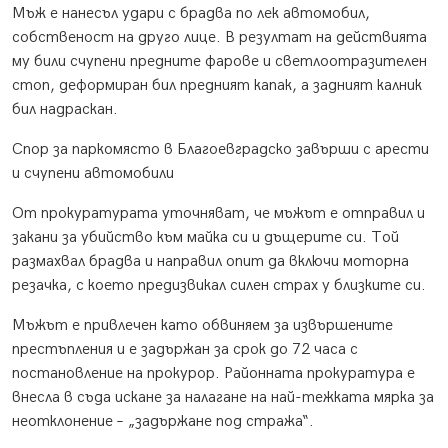
Мъж е нанесъл удари с брадва по лек автомобил,
собственост на друго лице. В резултат на действията
му били счупени предните фарове и светлоотразителен
стоп, деформиран бил предният капак, а задният калник
бил надраскан.
Спор за паркомясто в Благоевградско завърши с арести
и счупени автомобили
От прокуратурата уточняват, че мъжът е отправил и
закани за убийство към майка си и дъщерите си. Той
размахвал брадва и направил опит да включи моторна
резачка, с което предизвикал силен страх у близките си.
Мъжът е привлечен като обвиняем за извършените
престъпления и е задържан за срок до 72 часа с
постановление на прокурор. Районната прокуратура е
внесла в съда искане за налагане на най-тежката мярка за
неотклонение – „задържане под стража“.