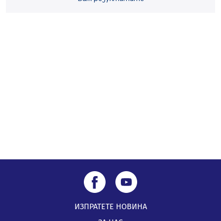
„Топлофикация Перник“ напредва с дигитализацията
на отчетния процес
05.08.2026, 11:48
Радев: Работи се усилено за спасяване на средствата
по Плана за справедлив преход за Стара Загора,
Кюстендил и Перник
05.08.2026, 11:34
ИЗПРАТЕТЕ НОВИНА