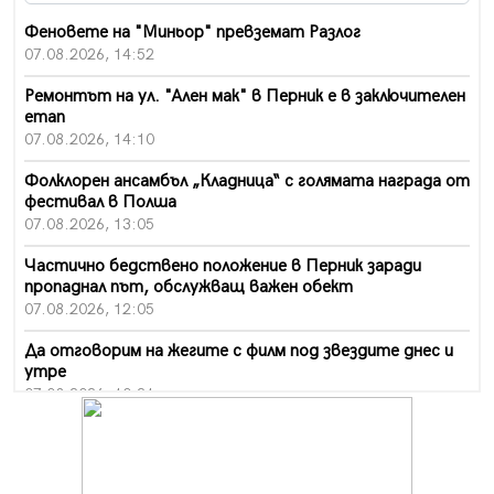
Феновете на "Миньор" превземат Разлог
07.08.2026, 14:52
Ремонтът на ул. "Ален мак" в Перник е в заключителен
етап
07.08.2026, 14:10
Фолклорен ансамбъл „Кладница“ с голямата награда от
фестивал в Полша
07.08.2026, 13:05
Частично бедствено положение в Перник заради
пропаднал път, обслужващ важен обект
07.08.2026, 12:05
Да отговорим на жегите с филм под звездите днес и
утре
07.08.2026, 10:21
Първите крачки в помощ на пенсионерите в Перник,
вече са факт
07.08.2026, 09:18