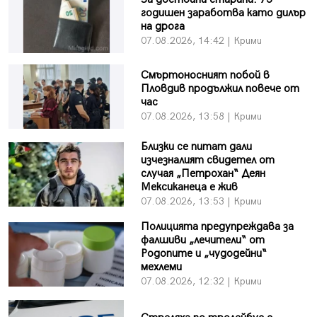
годишен заработва като дилър
на дрога
07.08.2026, 14:42 | Крими
Смъртоносният побой в
Пловдив продължил повече от
час
07.08.2026, 13:58 | Крими
Близки се питат дали
изчезналият свидетел от
случая „Петрохан“ Деян
Мексиканеца е жив
07.08.2026, 13:53 | Крими
Полицията предупреждава за
фалшиви „лечители“ от
Родопите и „чудодейни“
мехлеми
07.08.2026, 12:32 | Крими