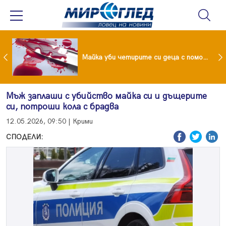
Проф.Кантарджиев: Пазете се от комарите и полово предаваните инфекции
Майка уби четирите си деца с помощта на баба им, след което се самоуби
Мъж заплаши с убийство майка си и дъщерите
си, потроши кола с брадва
12.05.2026, 09:50 | Крими
СПОДЕЛИ: