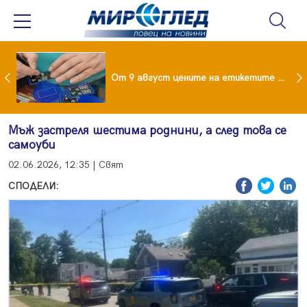
 за изграждане на 13-етажна "мегаджамия" разгневи жителите на Лондон
От 9 август цените на етикетите само в евро
Мъж застреля шестима роднини, а след това се
самоуби
02.06.2026, 12:35 | Свят
СПОДЕЛИ: