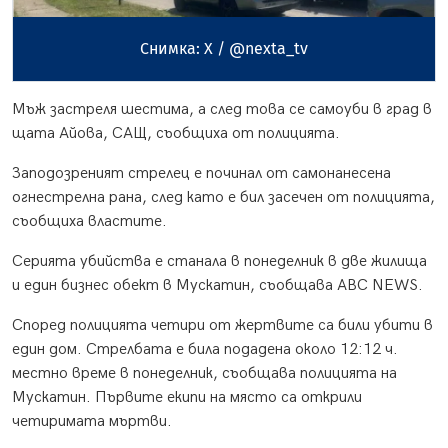
Снимка: X / @nexta_tv
Мъж застреля шестима, а след това се самоуби в град в
щата Айова, САЩ, съобщиха от полицията.
Заподозреният стрелец е починал от самонанесена
огнестрелна рана, след като е бил засечен от полицията,
съобщиха властите.
Серията убийства е станала в понеделник в две жилища
и един бизнес обект в Мускатин, съобщава ABC NEWS.
Според полицията четири от жертвите са били убити в
един дом. Стрелбата е била подадена около 12:12 ч.
местно време в понеделник, съобщава полицията на
Мускатин. Първите екипи на място са открили
четиримата мъртви.