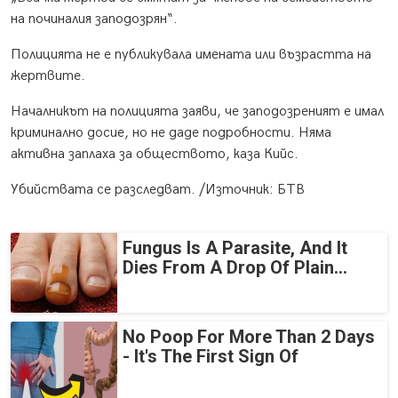
на починалия заподозрян“.
Полицията не е публикувала имената или възрастта на
жертвите.
Началникът на полицията заяви, че заподозреният е имал
криминално досие, но не даде подробности. Няма
активна заплаха за обществото, каза Кийс.
Убийствата се разследват. /Източник: БТВ
Fungus Is A Parasite, And It
Dies From A Drop Of Plain...
No Poop For More Than 2 Days
- It's The First Sign Of