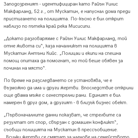
Заподозреният - идентифициран като Райън Уилис
Макфарланд, 52 г., от Мускатин, е напуснал дома преди
пристигането на полицията. По-късно е бил открит
наблизо по пътека край река Мисисипи.
„Докато разговаряхме с Райън Уилис Макфарланд, той
отне живота си“, каза началникът на полицията в
Мускатин Антъни Кийс. „Полицаи и екипи на спешна
помощ опитаха да помогнат, но той беше обявен за
починал на място“.
По време на разследването се установява, че е
възможно да има и други жертви. Впоследствие открили
още двама мъже с огнестрелни рани. Единият е бил
намерен в друг дом, а другият - в близък бизнес обект.
„Първоначалните данни показват, че стрелбите са
резултат от спор, свързан с домашен конфликт“,
съобщи полицията на Мускатин в прессъобщение.
„Всички жертви се смятат за членове на семейството