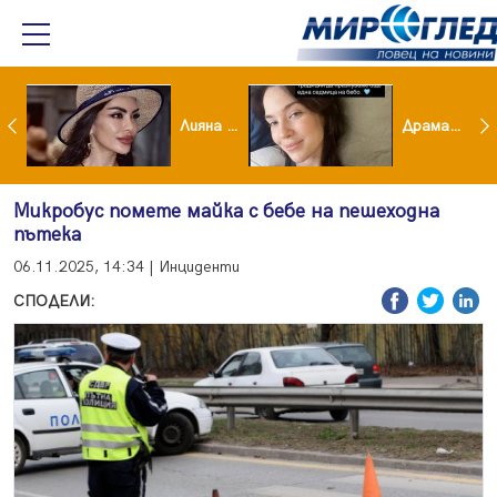
Популярен риалити герой заряза жена си заради друга
Лияна пропищя от изкуствения интелект
Драма вместо щастие: Звезда от "Татковци" е в болница с високорискова бременност
Микробус помете майка с бебе на пешеходна
пътека
06.11.2025, 14:34 | Инциденти
СПОДЕЛИ: