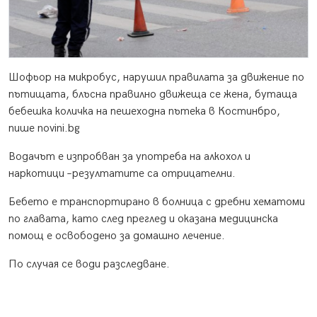
Шофьор на микробус, нарушил правилата за движение по
пътищата, блъсна правилно движеща се жена, бутаща
бебешка количка на пешеходна пътека в Костинбро,
пише novini.bg
Водачът е изпробван за употреба на алкохол и
наркотици –резултатите са отрицателни.
Бебето е транспортирано в болница с дребни хематоми
по главата, като след преглед и оказана медицинска
помощ е освободено за домашно лечение.
По случая се води разследване.