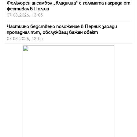
Фолклорен ансамбъл „Кладница“ с голямата награда от
фестивал в Полша
07.08.2026, 13:05
Частично бедствено положение в Перник заради
пропаднал път, обслужващ важен обект
07.08.2026, 12:05
Да отговорим на жегите с филм под звездите днес и
утре
07.08.2026, 10:21
Първите крачки в помощ на пенсионерите в Перник,
вече са факт
07.08.2026, 09:18
Пак ограничават камионите по магистралите в петък
и неделя. Ето обходните маршрути
07.08.2026, 07:55
Ето какво вдъхнови Здравка Евтимова за новата ѝ
книга
07.08.2026, 00:11