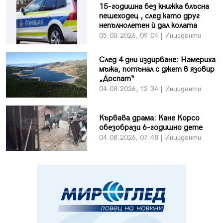
15-годишна без книжка блъсна
пешеходец , след като друг
непълнолетен ѝ дал колата
05.08.2026, 09:04 | Инциденти
След 4 дни издирване: Намериха
мъжа, потънал с джет в язовир
„Доспат“
04.08.2026, 12:34 | Инциденти
Кървава драма: Кане Корсо
обезобрази 6-годишно дете
04.08.2026, 07:48 | Инциденти