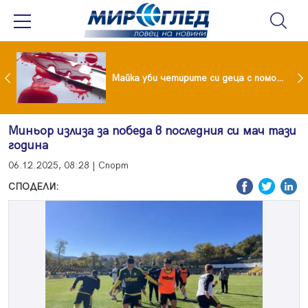
Проф.Кантарджиев: Пазете се от комарите и полово предаваните инфекции
Майка уби четирите си деца с помощта на баба им, след което се самоуби
Миньор излиза за победа в последния си мач тази
година
06.12.2025, 08:28 | Спорт
СПОДЕЛИ: