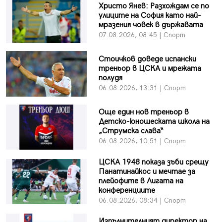
Христо Янев: Разхождам се по
улиците на София като най-
мразения човек в държавата
07.08.2026, 08:45 | Спорт
Стоичков доведе испански
треньор в ЦСКА и мрежата
полудя
06.08.2026, 13:31 | Спорт
Още един нов треньор в
Детско-юношеската школа на
„Струмска слава“
06.08.2026, 10:51 | Спорт
ЦСКА 1948 показа зъби срещу
Панатинайкос и мечтае за
плейофите в Лигата на
конференциите
06.08.2026, 08:34 | Спорт
Изпълнителният директор на