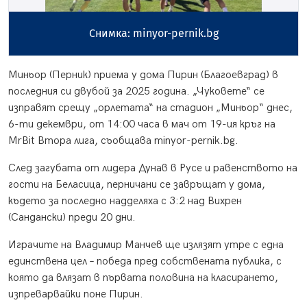
Снимка: minyor-pernik.bg
Миньор (Перник) приема у дома Пирин (Благоевград) в
последния си двубой за 2025 година. „Чуковете“ се
изправят срещу „орлетата“ на стадион „Миньор“ днес,
6-ти декември, от 14:00 часа в мач от 19-ия кръг на
MrBit Втора лига, съобщава minyor-pernik.bg.
След загубата от лидера Дунав в Русе и равенството на
гости на Беласица, перничани се завръщат у дома,
където за последно надделяха с 3:2 над Вихрен
(Сандански) преди 20 дни.
Играчите на Владимир Манчев ще излязят утре с една
единствена цел – победа пред собствената публика, с
която да влязат в първата половина на класирането,
изпреварвайки поне Пирин.