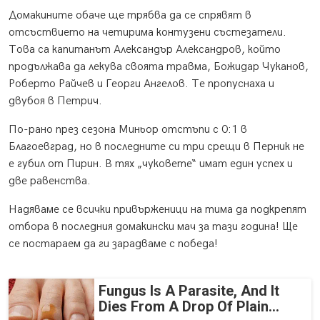
Домакините обаче ще трябва да се спрявят в
отсъствието на четирима контузени състезатели.
Това са капитанът Александър Александров, който
продължава да лекува своята травма, Божидар Чуканов,
Роберто Райчев и Георги Ангелов. Те пропуснаха и
двубоя в Петрич.
По-рано през сезона Миньор отстъпи с 0:1 в
Благоевград, но в последните си три срещи в Перник не
е губил от Пирин. В тях „чуковете“ имат един успех и
две равенства.
Надяваме се всички привърженици на тима да подкрепят
отбора в последния домакински мач за тази година! Ще
се постараем да ги зарадваме с победа!
Fungus Is A Parasite, And It
Dies From A Drop Of Plain...