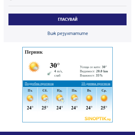
Радев: Работи се усилено за спасяване на средствата
по Плана за справедлив преход за Стара Загора,
Кюстендил и Перник
ГЛАСУВАЙ
05.08.2026, 11:34
Вече няма чакащи с години за присъединяване към
Виж резултатите
мрежата на „ВиК“ в Перник
05.08.2026, 11:22
След сигнали: Санкции за шумни младежи и
предупреждения заради тормоз над жена в Перник
05.08.2026, 10:03
Непълнолетни с електрически тротинетки
санкционирани при нощна проверка в Перник
05.08.2026, 10:00