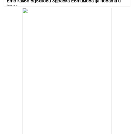
Ето какво вдъхнови Здравка Евтимова за новата ѝ
книга
07.08.2026, 00:11
Продължава изграждането на нови паркоместа в
Перник
06.08.2026, 11:22
Върви почистване на главен път от квартал „Бела
вода“ до кв. „Църква“
06.08.2026, 10:57
Четири сигнала до пожарната в Перник за денонощие,
пожарникарите призовават към повишено внимание
06.08.2026, 09:43
Много заразен вирус върлува в Перник
06.08.2026, 09:28
Проверки за спазване правилата за пожарна
безопасност по време на жътвената кампания в
Перник
06.08.2026, 07:51