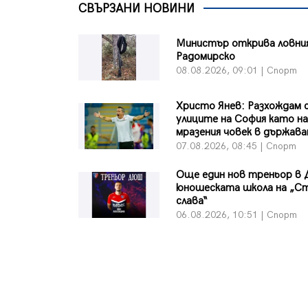
СВЪРЗАНИ НОВИНИ
Министър открива ловния
Радомирско
08.08.2026, 09:01 | Спорт
Христо Янев: Разхождам с
улиците на София като на
мразения човек в държав
07.08.2026, 08:45 | Спорт
Още един нов треньор в 
юношеската школа на „С
слава“
06.08.2026, 10:51 | Спорт