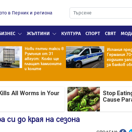
ото в Перник и региона
БИЗНЕС
ЖЪЛТИНИ
КУЛТУРА
СПОРТ
СВЯТ
МОД
Нови пътни такси в
Испания пре
Румъния от 31
Германия 70
август: Колко ще
годишен зап
плащат камионите
за банков об
и колите
ills All Worms in Your
Stop Eatin
Cause Par
 си до края на сезона