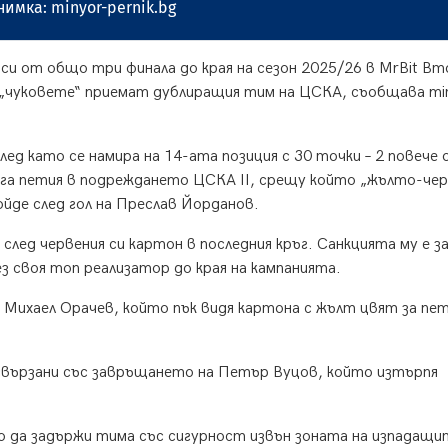
нимка: minyor-pernik.bg
 си от общо три финала до края на сезон 2025/26 в MrBit Вт
а „чуковете“ приемат дублиращия тим на ЦСКА, съобщава mi
лед като се намира на 14-ата позиция с 30 точки – 2 повече
ига петия в подреждането ЦСКА II, срещу който „жълто-че
ойде след гол на Преслав Йорданов.
след червения си картон в последния кръг. Санкцията му е з
з своя топ реализатор до края на кампанията.
Михаел Орачев, който пък видя картона с жълт цвят за пе
а свързани със завръщането на Петър Вуцов, който изтърпя
о да задържи тима със сигурност извън зоната на изпадащи