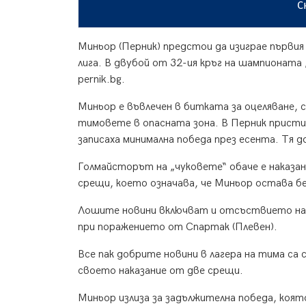
С
Миньор (Перник) предстои да изиграе първия
лига. В двубой от 32-ия кръг на шампионат
pernik.bg.
Миньор е въвлечен в битката за оцеляване, с
тимовете в опасната зона. В Перник прист
записаха минимална победа през есента. Тя д
Голмайсторът на „чуковете“ обаче е наказан 
срещи, което означава, че Миньор остава бе
Лошите новини включват и отсъствието на 
при поражението от Спартак (Плевен).
Все пак добрите новини в лагера на тима с
своето наказание от две срещи.
Миньор излиза за задължителна победа, коят