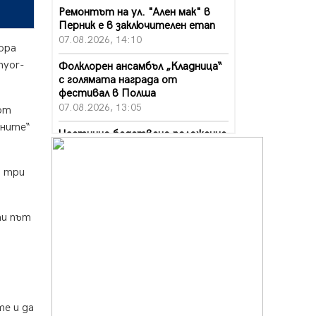
Ремонтът на ул. "Ален мак" в
Перник е в заключителен етап
07.08.2026, 14:10
ора
nyor-
Фолклорен ансамбъл „Кладница“
с голямата награда от
фестивал в Полша
07.08.2026, 13:05
 от
рните“
Частично бедствено положение
в Перник заради пропаднал път,
обслужващ важен обект
а три
07.08.2026, 12:05
Да отговорим на жегите с филм
под звездите днес и утре
ти път
07.08.2026, 10:21
Първите крачки в помощ на
пенсионерите в Перник, вече са
факт
07.08.2026, 09:18
те и да