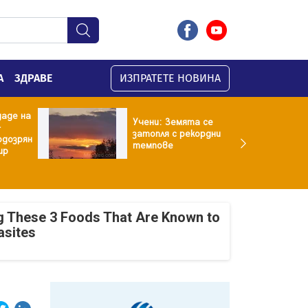
А
ЗДРАВЕ
ИЗПРАТЕТЕ НОВИНА
даде на
Учени: Земята се
-
затопля с рекордни
одозрян
темпове
ир
g These 3 Foods That Are Known to
asites