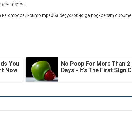
 два двубоя.
е на отбора, които трябва безусловно да подкрепят своите
ods You
No Poop For More Than 2
ght Now
Days - It's The First Sign O