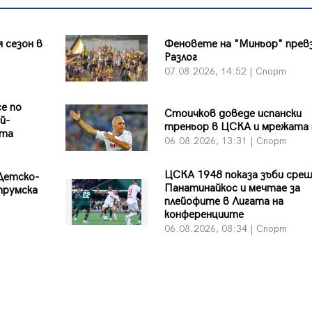
 сезон в
Феновете на "Миньор" прев
Разлог
07.08.2026, 14:52 | Спорт
е по
Стоичков доведе испански
й-
треньор в ЦСКА и мрежата 
ата
06.08.2026, 13:31 | Спорт
ЦСКА 1948 показа зъби сре
Детско-
Панатинайкос и мечтае за
трумска
плейофите в Лигата на
конференциите
06.08.2026, 08:34 | Спорт