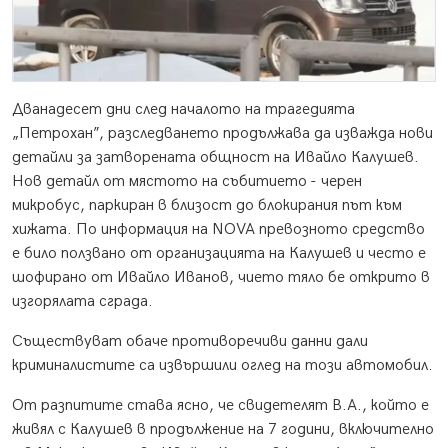
Дванадесет дни след началото на трагедията
„Петрохан”, разследването продължава да изважда нови
детайли за затворената общност на Ивайло Калушев.
Нов детайл от мястото на събитието - черен
микробус, паркиран в близост до блокирания път към
хижата. По информация на NOVA превозното средство
е било ползвано от организацията на Калушев и често е
шофирано от Ивайло Иванов, чието тяло бе открито в
изгорялата сграда.
Съществуват обаче противоречиви данни дали
криминалистите са извършили оглед на този автомобил.
От разпитите става ясно, че свидетелят В.А., който е
живял с Калушев в продължение на 7 години, включително