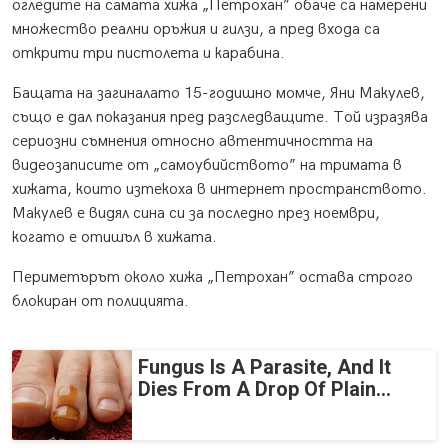
огледите на самата хижа „Петрохан” обаче са намерени
множество реални оръжия и гилзи, а пред входа са
открити три пистолета и карабина.
Бащата на загиналато 15-годишно момче, Яни Макулев,
също е дал показания пред разследващите. Той изразява
сериозни съмнения относно автентичността на
видеозаписите от „самоубийството” на тримата в
хижата, които изтекоха в интернет пространството.
Макулев е видял сина си за последно през ноември,
когато е отишъл в хижата.
Периметърът около хижа „Петрохан” остава строго
блокиран от полицията.
Fungus Is A Parasite, And It
Dies From A Drop Of Plain...