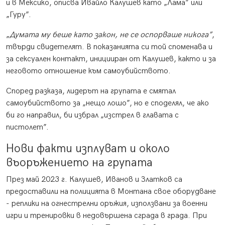
и в Мексико, описва Ивайло Калушев като „Лама” или
„Гуру”.
„
Думата му беше като закон, не се оспорваше никога”
,
твърди свидетелят. В показанията си той споменава и
за сексуален контакт, иницииран от Калушев, както и за
неговото отношение към самоубийството.
Според разказа, лидерът на групата е смятал
самоубийството за „нещо лошо”, но е споделял, че ако
би го направил, би избрал „изстрел в главата с
пистолет”.
Нови факти изплуват и около
въоръжението на групата
През май 2023 г. Калушев, Иванов и Златков са
предоставили на полицията в Монтана свое оборудване
- реплики на огнестрелни оръжия, използвани за военни
игри и тренировки в недовършена сграда в града. При