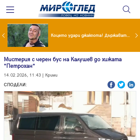
преди бурята! Защо Саня Армутлиева продължава да мълчи за раздялата с Дара?
Коцето удари джакпота! Държавата му плаща 95 000 евро
Мистерия с черен бус на Калушев до хижата
"Петрохан"
14.02.2026, 11:43 | Крими
СПОДЕЛИ: