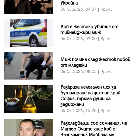
Украйна
06.08.2026, 09:37 | Крими
Кой е жестоко убития от
тийнейджъри мъж
06.08.2026, 09:00 | Крими
Мъж почина след жесток побой
от младежи
06.08.2026, 08:03 | Крими
Разкриха нелегален цех за
бутилиране на зехтин край
София, трима души са
задържани
05.08.2026, 15:23 | Крими
Разследващи със съмнения, че
Митьо Очите знае кой е
възпламенил Майбаха му