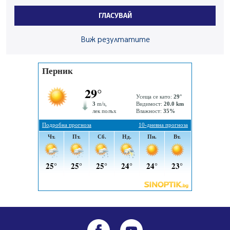
Перник Мартин Жлябинков обходиха здравни
ГЛАСУВАЙ
заведения в Перник
05.08.2026, 09:06
Виж резултатите
Извънредният и пълномощен посланик на Иран на
посещение в музея в Перник
05.08.2026, 09:02
Млади мъже от Перник в инициатива „Перник
подкрепя своите пенсионери“
05.08.2026, 08:57
5 случая на хепатит от началото на юли до сега в
Перник
05.08.2026, 00:32