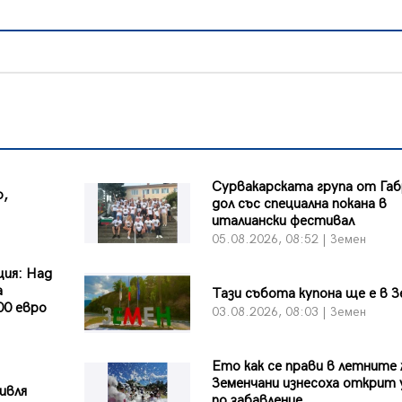
Сурвакарската група от Га
о,
дол със специална покана в
италиански фестивал
05.08.2026, 08:52 | Земен
ция: Над
а
Тази събота купона ще е в З
00 евро
03.08.2026, 08:03 | Земен
Ето как се прави в летните 
Земенчани изнесоха открит 
ивля
по забавление