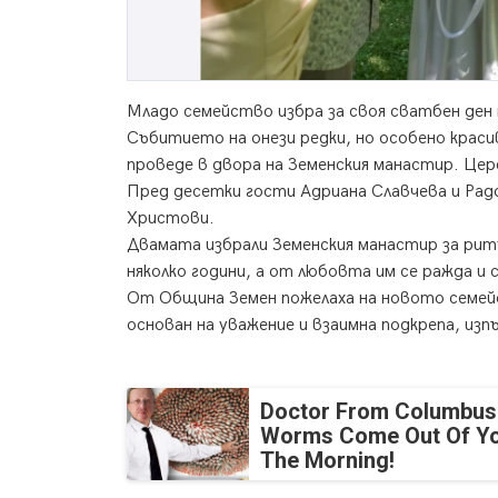
Младо семейство избра за своя сватбен де
Събитието на онези редки, но особено красив
проведе в двора на Земенския манастир. Це
Пред десетки гости Адриана Славчева и Радос
Христови.
Двамата избрали Земенския манастир за ри
няколко години, а от любовта им се ражда и
От Община Земен пожелаха на новото семей
основан на уважение и взаимна подкрепа, из
Doctor From Columbus
Worms Come Out Of Yo
The Morning!