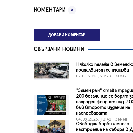
КОМЕНТАРИ
0
ДОБАВИ КОМЕНТАР
СВЪРЗАНИ НОВИНИ
Няколко палежа в Земенск
подпалвачът се издирва
07.08.2026, 20:23 | Земен
"Земен рън" става тради
200 бегачи ще се борят з
награден фонд от над 2 0
във второто издание на
надпреварата
04.08.2026, 12:42 | Земен
Свободни борби и много
настроение на събора в Д