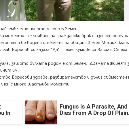
н най-емблематичното място в Земен.
и моменти – сключване на граждански брак с изнесен ритуал
ремонията бе водена от кмета на община Земен Михаил Злат
лав Борисов си казаха "Да". Техни кумове са Васил и Стела
туала, защото булката родом е от Земен. Двамата живеят 
 синът им.
ство Борисови здраве, разбирателство и дълъг съвместен 
пълнен с много щастливи моменти.
:
Fungus Is A Parasite, And 
u In
Dies From A Drop Of Plain.