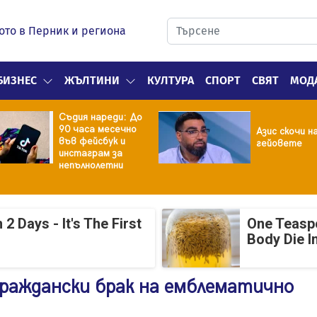
ото в Перник и региона
БИЗНЕС
ЖЪЛТИНИ
КУЛТУРА
СПОРТ
СВЯТ
МОД
Съдия нареди: До
90 часа месечно
Азис скочи н
във фейсбук и
гейовете
инстаграм за
непълнолетни
 Days - It's The First
One Teasp
Body Die I
раждански брак на емблематично