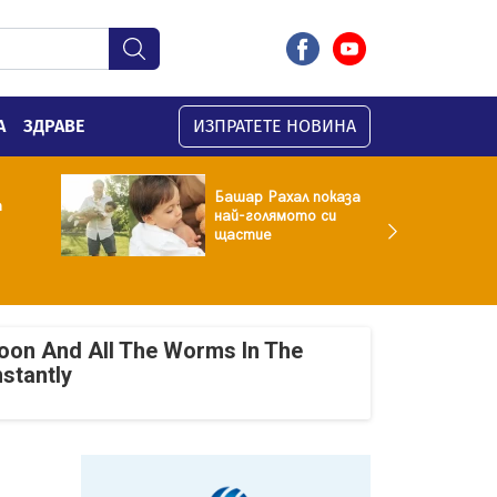
А
ЗДРАВЕ
ИЗПРАТЕТЕ НОВИНА
Башар Рахал показа
а
най-голямото си
щастие
oon And All The Worms In The
nstantly