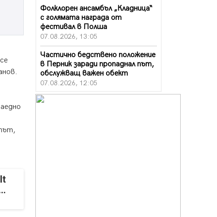
Фолклорен ансамбъл „Кладница“
с голямата награда от
фестивал в Полша
07.08.2026, 13:05
Частично бедствено положение
 се
в Перник заради пропаднал път,
анов.
обслужващ важен обект
07.08.2026, 12:05
Да отговорим на жегите с филм
заедно
под звездите днес и утре
07.08.2026, 10:21
път,
Първите крачки в помощ на
пенсионерите в Перник, вече са
факт
07.08.2026, 09:18
It
Пак ограничават камионите по
..
магистралите в петък и неделя.
Ето обходните маршрути
07.08.2026, 07:55