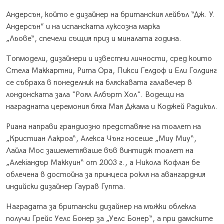
Андерсън, който е дизайнер на британския лейбъл “Дж. У.
Андерсън” и на испанската луксозна марка
„Льове“, спечели същия приз и миналата година.
Топмодели, дизайнери и известни личности, сред които
Стела Маккартни, Рита Ора, Пикси Гелдоф и Ели Голдинг
се събраха в понеделник на бляскавата галавечер в
лондонската зала "Роял Албърт Хол". Водещи на
наградната церемония бяха Мая Джама и Коджей Радикъл.
Риана направи грандиозно представяне на тоалет на
„Кристиан Лакроа“, Алекса Чънг носеше „Миу Миу“,
Лайла Мос зашеметяваше във винтидж тоалет на
„Алекiандър Маккуин“ от 2003 г., а Никола Кофлан бе
облечена в достойна за принцеса рокля на авангардния
индийски дизайнер Гаурав Гупта.
Наградата за британски дизайнер на мъжки облекла
получи Грейс Уелс Бонер за „Уелс Бонер“, а при дамските