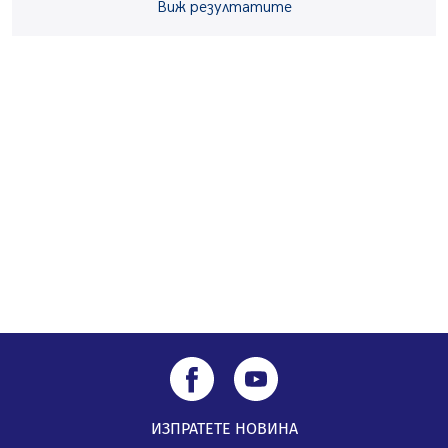
Виж резултатите
5 случая на хепатит от началото на юли до сега в
Перник
05.08.2026, 00:32
Обвинител от Перник оглави Независимо сдружение
на българските прокурори
04.08.2026, 15:31
Новите влакове снабдени с климатик и Wi-Fi връзка
тръгват от понеделник
04.08.2026, 14:24
ИЗПРАТЕТЕ НОВИНА