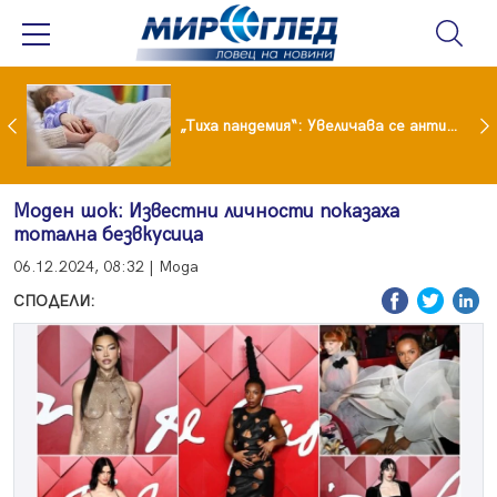
„Тиха пандемия“: Увеличава се антибиотичната резистентност при децата
Моден шок: Известни личности показаха
тотална безвкусица
06.12.2024, 08:32 | Мода
СПОДЕЛИ: