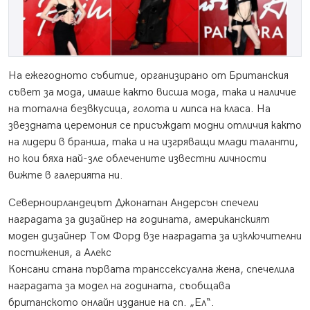
На ежегодното събитие, организирано от Британския
съвет за мода, имаше както висша мода, така и наличие
на тотална безвкусица, голота и липса на класа. На
звездната церемония се присъждат модни отличия както
на лидери в бранша, така и на изгряващи млади таланти,
но кои бяха най-зле облечените известни личности
вижте в галерията ни.
Северноирландецът Джонатан Андерсън спечели
наградата за дизайнер на годината, американският
моден дизайнер Том Форд взе наградата за изключителни
постижения, а Алекс
Консани стана първата транссексуална жена, спечелила
наградата за модел на годината, съобщава
британското онлайн издание на сп. „Ел“.