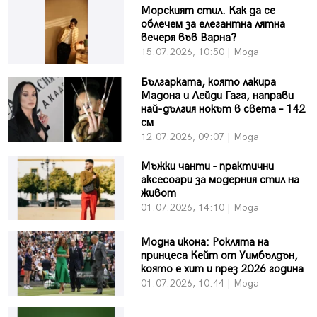
Морският стил. Как да се
облечем за елегантна лятна
вечеря във Варна?
15.07.2026, 10:50 | Мода
Българката, която лакира
Мадона и Лейди Гага, направи
най-дългия нокът в света – 142
см
12.07.2026, 09:07 | Мода
Мъжки чанти - практични
аксесоари за модерния стил на
живот
01.07.2026, 14:10 | Мода
Модна икона: Роклята на
принцеса Кейт от Уимбълдън,
която е хит и през 2026 година
01.07.2026, 10:44 | Мода