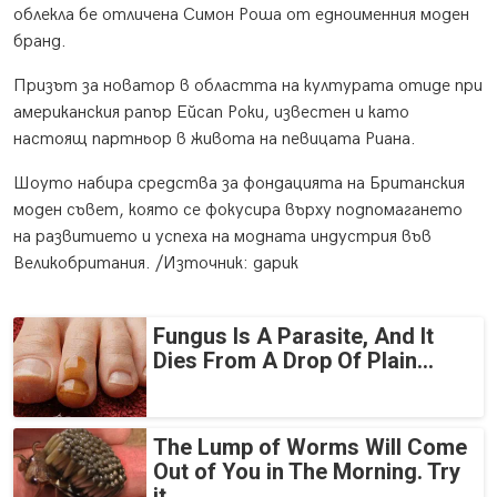
облекла бе отличена Симон Роша от едноименния моден
бранд.
Призът за новатор в областта на културата отиде при
американския рапър Ейсап Роки, известен и като
настоящ партньор в живота на певицата Риана.
Шоуто набира средства за фондацията на Британския
моден съвет, която се фокусира върху подпомагането
на развитието и успеха на модната индустрия във
Великобритания. /Източник: дарик
Fungus Is A Parasite, And It
Dies From A Drop Of Plain...
The Lump of Worms Will Come
Out of You in The Morning. Try
it