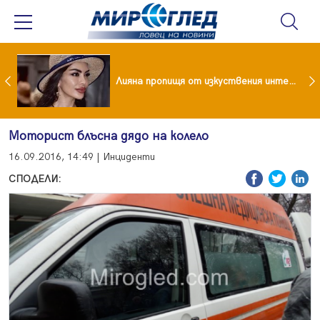
Популярен риалити герой заряза жена си заради друга
Лияна пропищя от изкуствения интелект
Моторист блъсна дядо на колело
16.09.2016, 14:49 | Инциденти
СПОДЕЛИ: