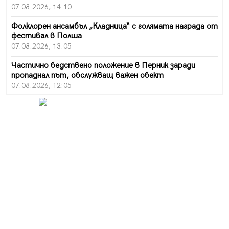
07.08.2026, 14:10
Фолклорен ансамбъл „Кладница“ с голямата награда от
фестивал в Полша
07.08.2026, 13:05
Частично бедствено положение в Перник заради
пропаднал път, обслужващ важен обект
07.08.2026, 12:05
Да отговорим на жегите с филм под звездите днес и
утре
07.08.2026, 10:21
Първите крачки в помощ на пенсионерите в Перник,
вече са факт
07.08.2026, 09:18
Пак ограничават камионите по магистралите в петък
и неделя. Ето обходните маршрути
07.08.2026, 07:55
Ето какво вдъхнови Здравка Евтимова за новата ѝ