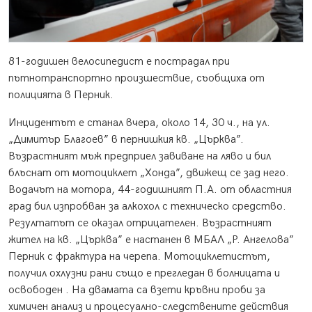
81-годишен велосипедист е пострадал при
пътнотранспортно произшествие, съобщиха от
полицията в Перник.
Инцидентът е станал вчера, около 14, 30 ч., на ул.
„Димитър Благоев” в пернишкия кв. „Църква”.
Възрастният мъж предприел завиване на ляво и бил
блъснат от мотоциклет „Хонда”, движещ се зад него.
Водачът на мотора, 44-годишният П.А. от областния
град бил изпробван за алкохол с техническо средство.
Резултатът се оказал отрицателен. Възрастният
жител на кв. „Църква” е настанен в МБАЛ „Р. Ангелова”
Перник с фрактура на черепа. Мотоциклетистът,
получил охлузни рани също е прегледан в болницата и
освободен . На двамата са взети кръвни проби за
химичен анализ и процесуално-следствените действия