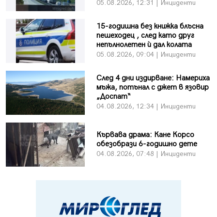
05.08.2026, 12:31 | Инциденти
15-годишна без книжка блъсна
пешеходец , след като друг
непълнолетен ѝ дал колата
05.08.2026, 09:04 | Инциденти
След 4 дни издирване: Намериха
мъжа, потънал с джет в язовир
„Доспат“
04.08.2026, 12:34 | Инциденти
Кървава драма: Кане Корсо
обезобрази 6-годишно дете
04.08.2026, 07:48 | Инциденти