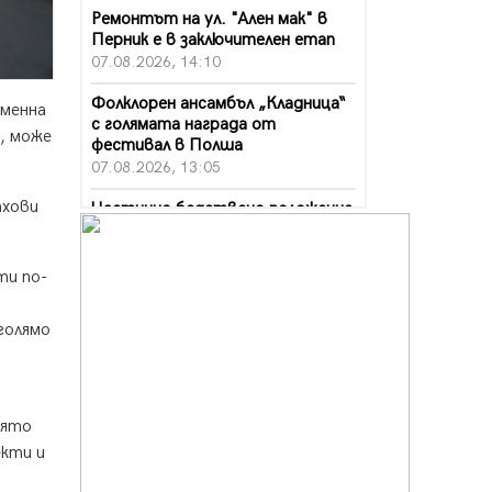
Ремонтът на ул. "Ален мак" в
Перник е в заключителен етап
07.08.2026, 14:10
Фолклорен ансамбъл „Кладница“
еменна
с голямата награда от
, може
фестивал в Полша
07.08.2026, 13:05
ахови
Частично бедствено положение
в Перник заради пропаднал път,
обслужващ важен обект
07.08.2026, 12:05
ти по-
Да отговорим на жегите с филм
голямо
под звездите днес и утре
07.08.2026, 10:21
Първите крачки в помощ на
пенсионерите в Перник, вече са
оято
факт
екти и
07.08.2026, 09:18