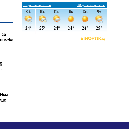
Радев: Работи се активно за
запазването на средствата по
Плана за справедлив преход за
въглищните райони
05.08.2026, 14:57
 са
нилска
Звезди от световна сцена в
Перник ще пеят на Пернишката
крепост
05.08.2026, 14:01
ед
,
„Топлофикация Перник“
напредва с дигитализацията на
отчетния процес
05.08.2026, 11:48
 Има
лис