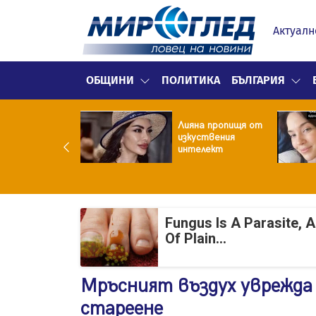
Актуалн
ОБЩИНИ
ПОЛИТИКА
БЪЛГАРИЯ
улярен риалити
Лияна пропищя от
ой заряза жена
изкуствения
заради друга
интелект
Fungus Is A Parasite, 
Of Plain...
Мръсният въздух уврежд
стареене