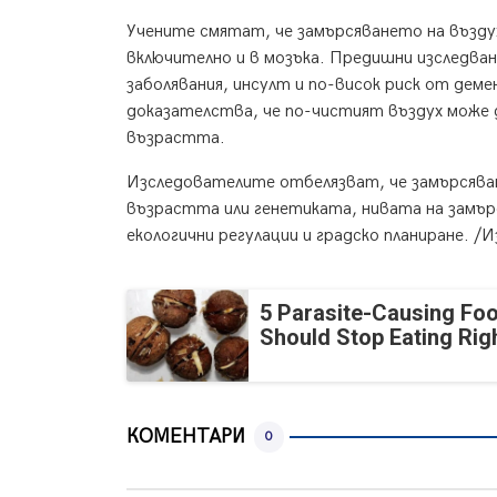
Учените смятат, че замърсяването на въздух
включително и в мозъка. Предишни изследва
заболявания, инсулт и по-висок риск от де
доказателства, че по-чистият въздух може 
възрастта.
Изследователите отбелязват, че замърсяван
възрастта или генетиката, нивата на замърс
екологични регулации и градско планиране. /
5 Parasite-Causing Fo
Should Stop Eating Ri
КОМЕНТАРИ
0