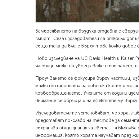
Замърсяването на въздуха отдавна е свързан
смърт. Сега изследователи са открили допъ
също така да влияе върху това колко добре
Ново изследване на UC Davis Health и Kaiser 
частици може да увреди важен тип памет, н
Проучването се фокусира върху частици, изв
малки от ширината на човешки косъм и могат
кръвообращението. Учените от години изсле
внимание се обръща и на ефектите му върху 
Изследователите установяват, че хора, живел
представят по-слабо на тестове за семан
съхранява общи знания за света. Тя включва 
информация, която хората научават през жи