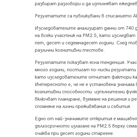
разбират разговори и да изпълняват ежедне
Резултатите са публикувани в списанието Alzh
Изследователите анализират данни от 740 д
на всеки участник на PM2.5, като изследват
пет, десет и седемнадесет години. След то
различни когнитивни тестове.
Резултатите показват ясна тенденция. Участ
много години, постигат по-ниски резултати
като изследователите отчитат фактори кат
Интересното е, че не е установена значима 
когнитивни способности: изпълнителни функ
включват планиране, вземане на решения и р
спомняне на лични преживявания и събития.
Едно от най-значимите открития е мащабът
дългосрочното излагане на PM2.5 върху сем
очаква при десет години стареене.