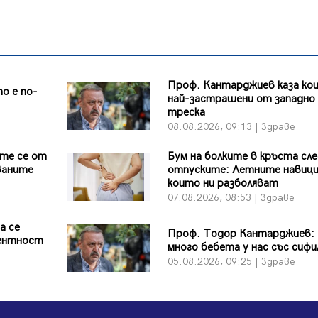
Проф. Кантарджиев каза кои
о е по-
най-застрашени от западно 
треска
08.08.2026, 09:13 | Здраве
те се от
Бум на болките в кръста сл
ваните
отпуските: Летните навици
които ни разболяват
07.08.2026, 08:53 | Здраве
а се
Проф. Тодор Кантарджиев:
ентност
много бебета у нас със сифи
05.08.2026, 09:25 | Здраве