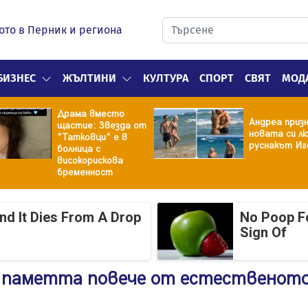
ото в Перник и региона
БИЗНЕС
ЖЪЛТИНИ
КУЛТУРА
СПОРТ
СВЯТ
МОД
Драма вместо
Андреа призн
щастие: Звезда от
новата си лю
"Татковци" е в
руснакът Иг
болница с
високорискова
бременност
And It Dies From A Drop
No Poop Fo
Sign Of
а паметта повече от естественот