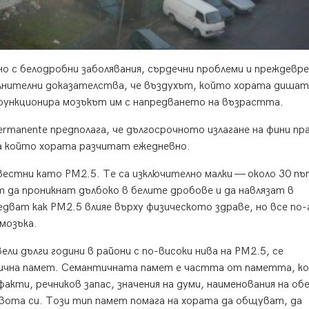
о с белодробни заболявания, сърдечни проблеми и преждевр
лнителни доказателства, че въздухът, който хората дишат
 функционира мозъкът им с напредването на възрастта.
Permanente предполага, че дългосрочното излагане на фини пр
а който хората разчитат ежедневно.
естни като PM2.5. Те са изключително малки — около 30 пъ
 да проникнат дълбоко в белите дробове и да навлязат в
дват как PM2.5 влияе върху физическото здраве, но все по-
мозъка.
и дълги години в райони с по-високи нива на PM2.5, се
тична памет. Семантичната памет е частта от паметта, к
факти, речников запас, значения на думи, наименования на об
вота си. Този тип памет помага на хората да общуват, да