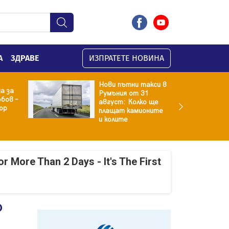
А
ЗДРАВЕ
ИЗПРАТЕТЕ НОВИНА
Нови пътни такси в
а за
Румъния от 31
бов –
август: Колко ще
ор
плащат камионите
и колите
r More Than 2 Days - It's The First
о