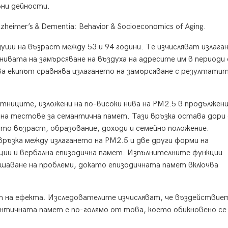
вни дейности.
eimer’s & Dementia: Behavior & Socioeconomics of Aging.
уши на възраст между 53 и 94 години. Те изчисляват излага
 нивата на замърсяване на въздуха на адресите им в периоди
ва екипът сравнява излагането на замърсяване с резултати
ниците, изложени на по-високи нива на PM2.5 в продължени
 на тестове за семантична памет. Тази връзка остава дори 
о възраст, образование, доходи и семейно положение.
връзка между излагането на PM2.5 и две други форми на
ции и вербална епизодична памет. Изпълнителните функции
ешаване на проблеми, докато епизодичната памет включва
 на ефекта. Изследователите изчисляват, че въздействие
античната памет е по-голямо от това, което обикновено се