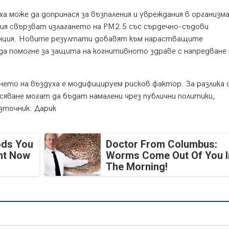
а може да допринася за възпаления и увреждания в организма
ния свързват излагането на PM2.5 със сърдечно-съдови
менция. Новите резултати добавят към нарастващите
да помогне за защита на когнитивното здраве с напредване 
ето на въздуха е модифицируем рисков фактор. За разлика
яване могат да бъдат намалени чрез публични политики,
Източник: Дарик
ods You
Doctor From Columbus:
ght Now
Worms Come Out Of You I
The Morning!