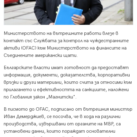
Министерството на вътрешните работи влезе в
контакт със Службата за контрол на чуждестранните
активи (OFAC) към Министерството на финансите на
Съединените американски щати.
Българските власти имат готовност да предоставят
информация, документи, доказателства, корпоративни
връзки и други материали, които счита за относими към
прилагането и ефективността на санкциите, наложени
по Глобалния закон „Магнитски".
В писмото до OFAC, подписано от вътрешния министър
Иван Демерджиев, се посочва, че в хода на различни
производства, извършвани от органите на МВР, са
установени данни, които пораждат основателни