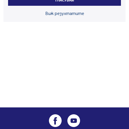
ГЛАСУВАЙ
05.08.2026, 09:30
Здравният министър Катя Ивкова и депутата от
Виж резултатите
Перник Мартин Жлябинков обходиха здравни
заведения в Перник
05.08.2026, 09:06
Извънредният и пълномощен посланик на Иран на
посещение в музея в Перник
05.08.2026, 09:02
Млади мъже от Перник в инициатива „Перник
подкрепя своите пенсионери“
05.08.2026, 08:57