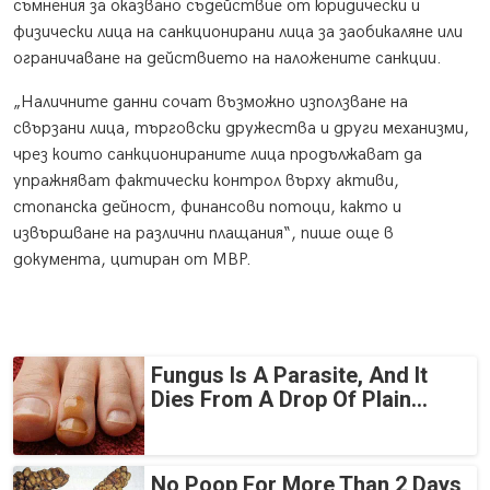
съмнения за оказвано съдействие от юридически и
физически лица на санкционирани лица за заобикаляне или
ограничаване на действието на наложените санкции.
„Наличните данни сочат възможно използване на
свързани лица, търговски дружества и други механизми,
чрез които санкционираните лица продължават да
упражняват фактически контрол върху активи,
стопанска дейност, финансови потоци, както и
извършване на различни плащания“, пише още в
документа, цитиран от МВР.
Fungus Is A Parasite, And It
Dies From A Drop Of Plain...
No Poop For More Than 2 Days