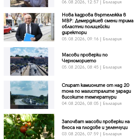
06.08.2026, 12:57 | България
Нова кадрова въртележка в
МВР: Демерджиев смени трима
областни полицейски
директори
05.08.2026, 09:16 | България
Масови проверки по
Черноморието
05.08.2026, 08:45 | България
Спират камионите от над 20
тона по магистралите заради
високите температури
04.08.2026, 08:05 | България
Започват масови проверки на
вноса на плодове и зеленчуци
03.08.2026, 07:59 | България