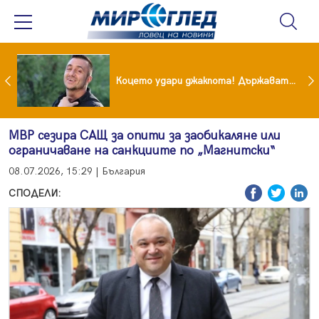
преди бурята! Защо Саня Армутлиева продължава да мълчи за раздялата с Дара?
Коцето удари джакпота! Държавата му плаща 95 000 евро
МВР сезира САЩ за опити за заобикаляне или
ограничаване на санкциите по „Магнитски“
08.07.2026, 15:29 | България
СПОДЕЛИ: