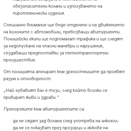
обезопасителни колани и използването на
пиротехнически изделия.
Специално внимание ще бъде отделено и на движението
на колоните с автомобили, превозващи абитуриенти.
Полицейски екипи ще подпомагат трафика и ще следят
за недопускане на опасни маневри и нарушения,
създаващи предпоставки за пътнотранспортни
произшествия.
От полицията апелират към зрелостниците да проявят
разум и отговорност:
„Най-хубавият бал е този, след който всички се
прибират живи и здрави.“
Препоръките към абитуриентите са:
да не сядат зад волана след употреба на алкохол;
да не се показват през прозорци и люкове на