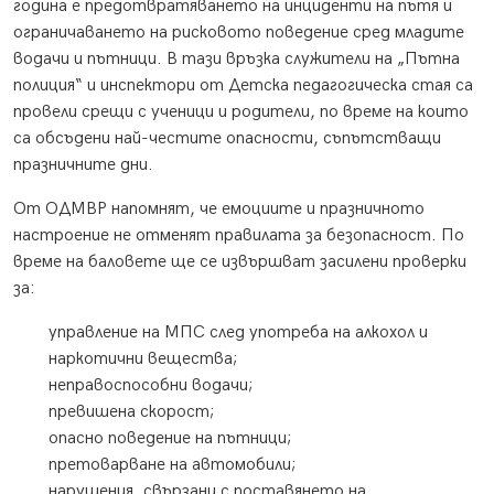
година е предотвратяването на инциденти на пътя и
ограничаването на рисковото поведение сред младите
водачи и пътници. В тази връзка служители на „Пътна
полиция“ и инспектори от Детска педагогическа стая са
провели срещи с ученици и родители, по време на които
са обсъдени най-честите опасности, съпътстващи
празничните дни.
От ОДМВР напомнят, че емоциите и празничното
настроение не отменят правилата за безопасност. По
време на баловете ще се извършват засилени проверки
за:
управление на МПС след употреба на алкохол и
наркотични вещества;
неправоспособни водачи;
превишена скорост;
опасно поведение на пътници;
претоварване на автомобили;
нарушения, свързани с поставянето на