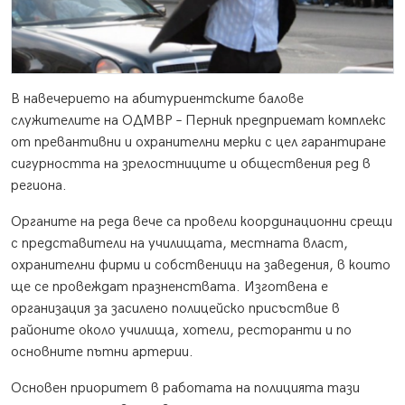
В навечерието на абитуриентските балове
служителите на ОДМВР – Перник предприемат комплекс
от превантивни и охранителни мерки с цел гарантиране
сигурността на зрелостниците и обществения ред в
региона.
Органите на реда вече са провели координационни срещи
с представители на училищата, местната власт,
охранителни фирми и собственици на заведения, в които
ще се провеждат празненствата. Изготвена е
организация за засилено полицейско присъствие в
районите около училища, хотели, ресторанти и по
основните пътни артерии.
Основен приоритет в работата на полицията тази