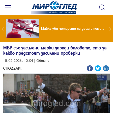
Проф.Кантарджиев: Пазете се от комарите и полово предаваните инфекции
Майка уби четирите си деца с помощта на баба им, след което се самоуби
МВР със засилени мерки заради баловете, ето за
какво предстоят засилени проверки
15.05.2026, 10:04 | Общини
СПОДЕЛИ: