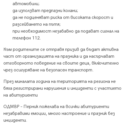
автомобили;
да използват предпазни колани;
да не подценяват риска от високата скорост и
разсейването на пътя;
при необходимост незабавно да подават сигнал на
телефон 112.
Към родителите се отправя призив да бъдат активна
част от организацията на празника и да насърчават
отговорното поведение на своите деца, включително
чрез осигуряване на безопасен транспорт.
През миналата година на територията на региона не
бяха регистрирани нарушения и инциденти с участието
на абитуриенти
ОДМВР – Перник пожелава на всички абитуриенти
незабравими емоции, много настроение и празник без
инциденти.