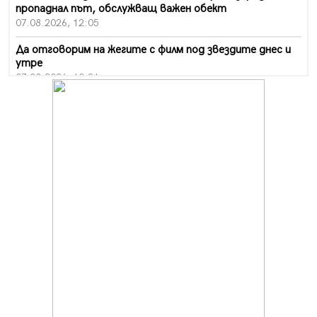
пропаднал път, обслужващ важен обект
07.08.2026, 12:05
Да отговорим на жегите с филм под звездите днес и
утре
07.08.2026, 10:21
Първите крачки в помощ на пенсионерите в Перник,
вече са факт
07.08.2026, 09:18
Пак ограничават камионите по магистралите в петък
и неделя. Ето обходните маршрути
07.08.2026, 07:55
Ето какво вдъхнови Здравка Евтимова за новата ѝ
книга
07.08.2026, 00:11
Продължава изграждането на нови паркоместа в
Перник
06.08.2026, 11:22