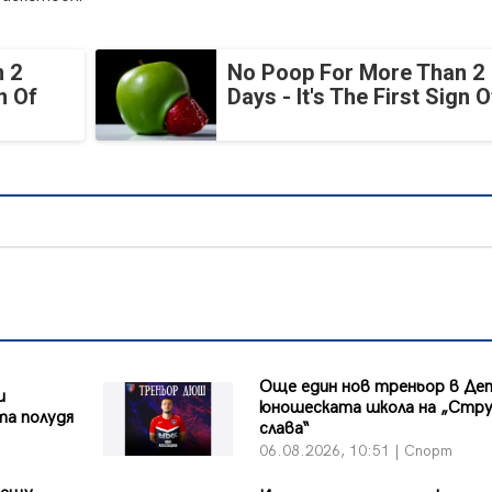
 2
No Poop For More Than 2
n Of
Days - It's The First Sign O
Още един нов треньор в Де
и
юношеската школа на „Стр
та полудя
слава“
06.08.2026, 10:51 | Спорт