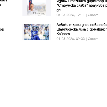
рещу
Изпълнителният директор н
а
"Струмска слава" празнува 
ден
05.08.2026, 12:11 | Спорт
Левски търси днес нова поб
вор
Шампионска лига с домакинс
Кайрат
04.08.2026, 09:33 | Спорт