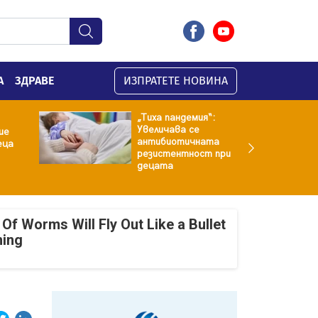
А
ЗДРАВЕ
ИЗПРАТЕТЕ НОВИНА
„Тиха пандемия“:
Увеличава се
ие
антибиотичната
еца
резистентност при
децата
Of Worms Will Fly Out Like a Bullet
ning