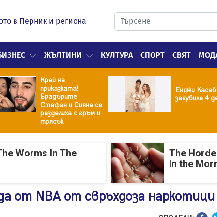
ото в Перник и региона
БИЗНЕС
ЖЪЛТИНИ
КУЛТУРА
СПОРТ
СВЯТ
МОД
Край на
приказката!
Енджи Касаб
Брадърите
загубила 4 д
Стефан и Сияна се
разделиха с гръм и
трясък
The Worms In The
The Horde 
In the Mor
зда от NBA от свръхдоза наркотици