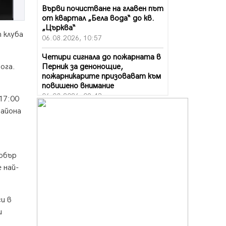
Върви почистване на главен път
от квартал „Бела вода“ до кв.
„Църква“
 клуба
06.08.2026, 10:57
Четири сигнала до пожарната в
Перник за денонощие,
ога.
пожарникарите призовават към
повишено внимание
06.08.2026, 09:43
17:00
района
Много заразен вирус върлува в
Перник
06.08.2026, 09:28
Проверки за спазване правилата
добър
за пожарна безопасност по
 най-
време на жътвената кампания в
Перник
06.08.2026, 07:51
и в
Ето какви забавления ще има
и
през август в Перник