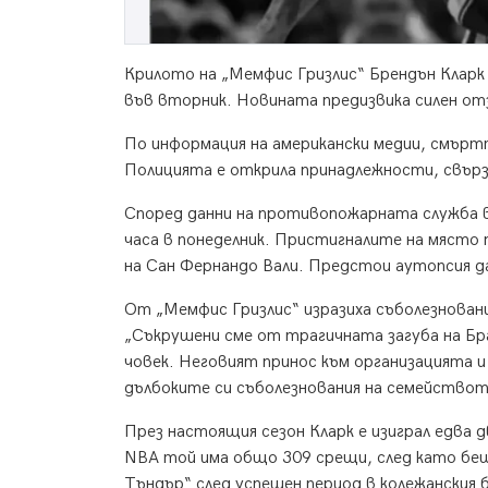
Крилото на „Мемфис Гризлис“ Брендън Кларк 
във вторник. Новината предизвика силен от
По информация на американски медии, смъртт
Полицията е открила принадлежности, свърза
Според данни на противопожарната служба в 
часа в понеделник. Пристигналите на място
на Сан Фернандо Вали. Предстои аутопсия д
От „Мемфис Гризлис“ изразиха съболезновани
„Съкрушени сме от трагичната загуба на Бр
човек. Неговият принос към организацията 
дълбоките си съболезнования на семействот
През настоящия сезон Кларк е изиграл едва д
NBA той има общо 309 срещи, след като беш
Тъндър“ след успешен период в колежанския 