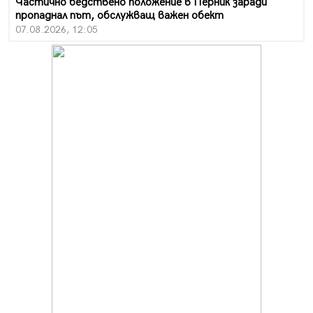
Частично бедствено положение в Перник заради
пропаднал път, обслужващ важен обект
07.08.2026, 12:05
Да отговорим на жегите с филм под звездите днес и
утре
07.08.2026, 10:21
Първите крачки в помощ на пенсионерите в Перник,
вече са факт
07.08.2026, 09:18
Пак ограничават камионите по магистралите в петък
и неделя. Ето обходните маршрути
07.08.2026, 07:55
Ето какво вдъхнови Здравка Евтимова за новата ѝ
книга
07.08.2026, 00:11
Продължава изграждането на нови паркоместа в
Перник
06.08.2026, 11:22