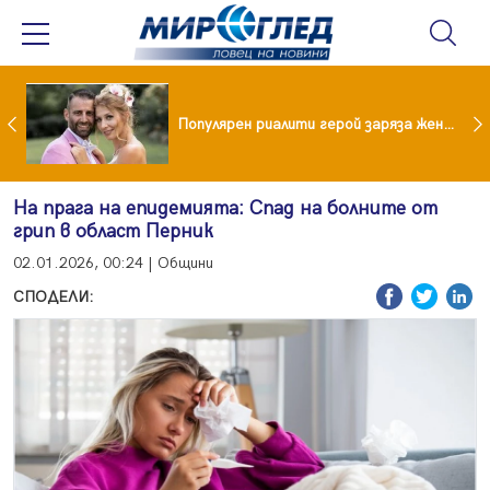
Водата от чешмата често е по-добра от бутилираната
Популярен риалити герой заряза жена си заради друга
На прага на епидемията: Спад на болните от
грип в област Перник
02.01.2026, 00:24 | Общини
СПОДЕЛИ: