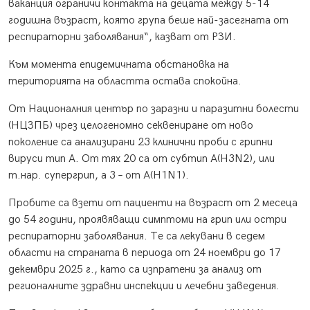
ваканция ограничи контакта на децата между 5-14
годишна възраст, която група беше най-засегната от
респираторни заболявания“, казват от РЗИ.
Към момента епидемичната обстановка на
територията на областта остава спокойна.
От Националния център по заразни и паразитни болести
(НЦЗПБ) чрез целогеномно секвениране от ново
поколение са анализирани 23 клинични проби с грипни
вируси тип А. От тях 20 са от субтип A(H3N2), или
т.нар. супергрип, а 3 – от A(H1N1).
Пробите са взети от пациенти на възраст от 2 месеца
до 54 години, проявяващи симптоми на грип или остри
респираторни заболявания. Те са лекувани в седем
области на страната в периода от 24 ноември до 17
декември 2025 г., като са изпратени за анализ от
регионалните здравни инспекции и лечебни заведения.