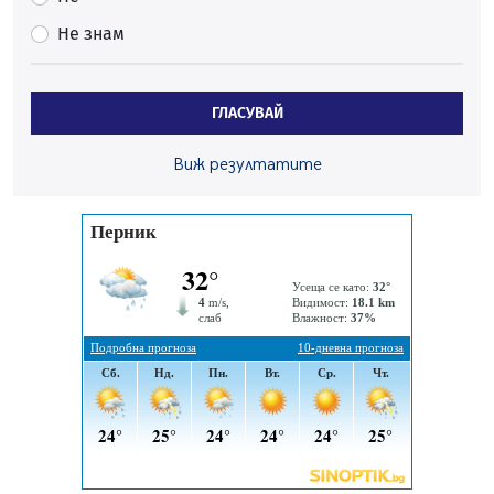
На 95 години почина Лиляна Десова
Не знам
05.08.2026, 15:18
Радев: Работи се активно за запазването на
средствата по Плана за справедлив преход за
ГЛАСУВАЙ
въглищните райони
05.08.2026, 14:57
Виж резултатите
Звезди от световна сцена в Перник ще пеят на
Пернишката крепост
05.08.2026, 14:01
„Топлофикация Перник“ напредва с дигитализацията
на отчетния процес
05.08.2026, 11:48