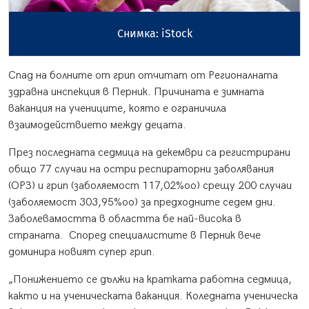
Снимка: iStock
Спад на болните от грип отчитат от Регионалната
здравна инспекция в Перник. Причината е зимната
ваканция на учениците, която е ограничила
взаимодействието между децата.
През последната седмица на декември са регистрирани
общо 77 случаи на остри респираторни заболявания
(ОРЗ) и грип (заболяемост 117,02%оо) срещу 200 случаи
(заболяемост 303,95%оо) за предходните седем дни.
Заболевамостта в областта бе най-висока в
страната. Според специалистите в Перник вече
доминира новият супер грип.
„Понижението се дължи на кратката работна седмица,
както и на ученическата ваканция. Коледната ученическа