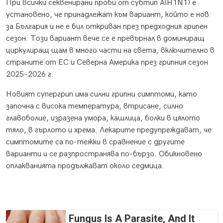
При всички секвенирани проби от субтип A(H1N1) е
установено, че принадлежат към вариант, който е нов
за България и не е бил откриван през предходния грипен
сезон. Този вариант вече се е превърнал в доминиращ
циркулиращ щам в много части на света, включително в
страните от ЕС и Северна Америка през грипния сезон
2025–2026 г.
Новият супергрип има силни грипни симптоми, като
започна с висока температура, втрисане, силно
главоболие, изразена умора, кашлица, болки в цялото
тяло, в гърлото и хрема. Лекарите предупреждават, че
симптомите са по-тежки в сравнение с другите
варианти и се разпространява по-бързо. Обикновено
оплакванията продължават около седмица.
Fungus Is A Parasite, And It