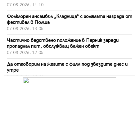
07.08.2026, 14:10
Фолклорен ансамбъл „Кладница“ с голямата награда от
фестивал в Полша
07.08.2026, 13:05
Частично бедствено положение в Перник заради
пропаднал път, обслужващ важен обект
07.08.2026, 12:05
Да отговорим на жегите с филм под звездите днес и
утре
07.08.2026, 10:21
Първите крачки в помощ на пенсионерите в Перник,
вече са факт
07.08.2026, 09:18
Пак ограничават камионите по магистралите в петък
и неделя. Ето обходните маршрути
07.08.2026, 07:55
Ето какво вдъхнови Здравка Евтимова за новата ѝ