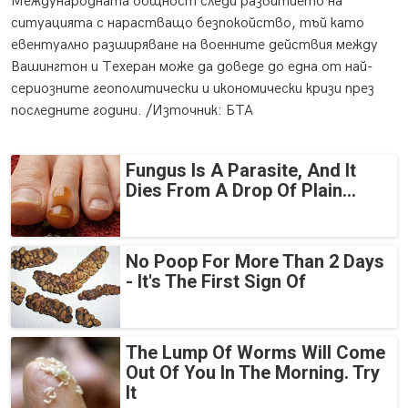
Международната общност следи развитието на
ситуацията с нарастващо безпокойство, тъй като
евентуално разширяване на военните действия между
Вашингтон и Техеран може да доведе до една от най-
сериозните геополитически и икономически кризи през
последните години. /Източник: БТА
Fungus Is A Parasite, And It
Dies From A Drop Of Plain...
No Poop For More Than 2 Days
- It's The First Sign Of
The Lump Of Worms Will Come
Out Of You In The Morning. Try
It