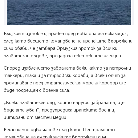
Близкият изток е изправен пред нова опасна ескалация,
след като висшето командване на иранските въоръжени
сили обяви, че затваря Ормузкия проток за всички
плавателни съдове, предадоха световните агенции.
Според изявлението забраната важи както за петролни
танкери, така и за търговски кораби, а всеки опит за
преминаване през стратегическия морски коридор ще
бъде посрещан с военна сила.
„Всеки плавателен съд, който наруши забраната, ще
бъде атакуван“, предупредиха иранските военни,
цитирани от местни медии.
Решението идва часове след като Централното
командване на американските въоръжени сили