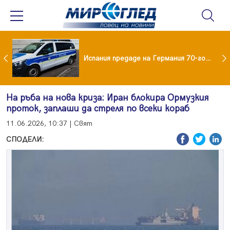
Нови пътни такси в Румъния от 31 август: Колко ще плащат камионите и колите
Испания предаде на Германия 70-годишен заподозрян за банков обир
На ръба на нова криза: Иран блокира Ормузкия
проток, заплаши да стреля по всеки кораб
11.06.2026, 10:37 | Свят
СПОДЕЛИ: