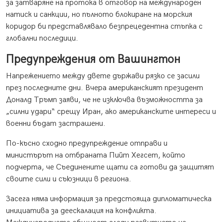
за затваряне на протока в отговор на международен
натиск и санкции, но пълното блокиране на морския
коридор би представлявало безпрецедентна стъпка с
глобални последици.
Предупреждения от Вашингтон
Напрежението между двете държави рязко се засили
през последните дни. Вчера американският президент
Доналд Тръмп заяви, че не изключва възможността за
„силни удари“ срещу Иран, ако американските интереси и
военни бъдат застрашени.
По-късно сходно предупреждение отправи и
министърът на отбраната Пийт Хегсет, който
подчерта, че Съединените щати са готови да защитят
своите сили и съюзници в региона.
Засега няма информация за предстояща дипломатическа
инициатива за деескалация на конфликта.