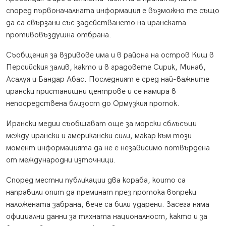
според първоначалната информация е възможно те също
да са свързани със задействането на иранската
противовъздушна отбрана.
Съобщения за взривове има и в района на остров Киш в
Персийския залив, както и в градовете Сирик, Минаб,
Асалуя и Бандар Абас. Последният е сред най-важните
ирански пристанищни центрове и се намира в
непосредствена близост до Ормузкия проток.
Ирански медии съобщават още за морски сблъсъци
между ирански и американски сили, макар към този
момент информацията да не е независимо потвърдена
от международни източници.
Според местни публикации два кораба, които са
направили опит да преминат през протока въпреки
наложената забрана, вече са били ударени. Засега няма
официални данни за тяхната националност, както и за