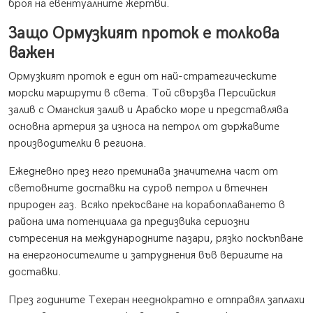
броя на евентуалните жертви.
Защо Ормузкият проток е толкова
важен
Ормузкият проток е един от най-стратегическите
морски маршрути в света. Той свързва Персийския
залив с Оманския залив и Арабско море и представлява
основна артерия за износа на петрол от държавите
производителки в региона.
Ежедневно през него преминава значителна част от
световните доставки на суров петрол и втечнен
природен газ. Всяко прекъсване на корабоплаването в
района има потенциала да предизвика сериозни
сътресения на международните пазари, рязко поскъпване
на енергоносителите и затруднения във веригите на
доставки.
През годините Техеран нееднократно е отправял заплахи