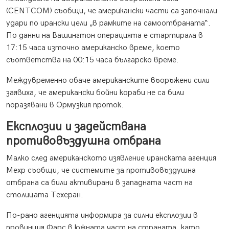
(CENTCOM) съобщи, че американски части са започнали
удари по ирански цели „в рамките на самоотбраната“.
По данни на Вашингтон операцията е стартирала в
17:15 часа източно американско време, което
съответства на 00:15 часа българско време.
Междувременно обаче американските въоръжени сили
заявиха, че американски бойни кораби не са били
поразявани в Ормузкия проток.
Експлозии и задействана
противовъздушна отбрана
Малко след американското изявление иранската агенция
Мехр съобщи, че системите за противовъздушна
отбрана са били активирани в западната част на
столицата Техеран.
По-рано агенцията информира за силни експлозии в
провинция Фарс в южната част на страната, като