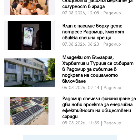
Общината засилва мерките за
сигурност в града
07.08.2026, 12:08 | Радомир
Клип с насилие върху дете
потресе Радомир, кметът
свиква спешна среща
07.08.2026, 08:23 | Радомир
Младежи от България,
Хърватия и Турция се събират
в Радомир за събитие в
подкрепа на социалното
включване
06.08.2026, 09:44 | Радомир
Радомир спечели финансиране за
два нови проекта за енергийна
ефективност на обществени
сгради
05.08.2026, 11:59 | Радомир