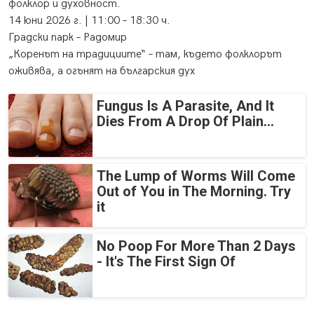
фолклор и духовност.
14 юни 2026 г. | 11:00 – 18:30 ч.
Градски парк – Радомир
„Коренът на традициите“ – там, където фолклорът
оживява, а огънят на българския дух
Fungus Is A Parasite, And It
Dies From A Drop Of Plain...
The Lump of Worms Will Come
Out of You in The Morning. Try
it
No Poop For More Than 2 Days
- It's The First Sign Of