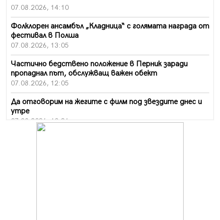
07.08.2026, 14:10
Фолклорен ансамбъл „Кладница“ с голямата награда от
фестивал в Полша
07.08.2026, 13:05
Частично бедствено положение в Перник заради
пропаднал път, обслужващ важен обект
07.08.2026, 12:05
Да отговорим на жегите с филм под звездите днес и
утре
07.08.2026, 10:21
Първите крачки в помощ на пенсионерите в Перник,
вече са факт
07.08.2026, 09:18
Пак ограничават камионите по магистралите в петък
и неделя. Ето обходните маршрути
07.08.2026, 07:55
Ето какво вдъхнови Здравка Евтимова за новата ѝ