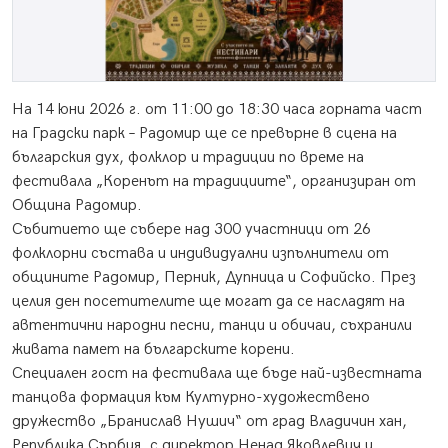
На 14 юни 2026 г. от 11:00 до 18:30 часа горната част
на Градски парк – Радомир ще се превърне в сцена на
българския дух, фолклор и традиции по време на
фестивала „Коренът на традициите“, организиран от
Община Радомир.
Събитието ще събере над 300 участници от 26
фолклорни състава и индивидуални изпълнители от
общините Радомир, Перник, Дупница и Софийско. През
целия ден посетителите ще могат да се насладят на
автентични народни песни, танци и обичаи, съхранили
живата памет на българските корени.
Специален гост на фестивала ще бъде най-известната
танцова формация към Културно-художествено
дружество „Бранислав Нушич“ от град Владичин хан,
Република Сърбия, с директор Ненад Яковлевич и