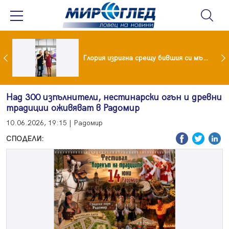
 и майка си построиха къща от 8000 стъклени бутилки
Глория изригна срещу бившия си мъж: Беше със 120-килограмова жена! Искаше бърза печалба...
Над 300 изпълнители, нестинарски огън и древни
традиции оживяват в Радомир
10.06.2026, 19:15 | Радомир
СПОДЕЛИ: