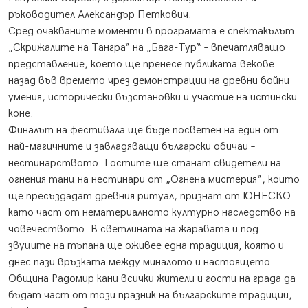
ръководител Александър Петкович.
Сред очакваните моменти в програмата е спектакълът
„Скрижалите на Тангра“ на „Бага-Тур“ – впечатляващо
представление, което ще пренесе публиката векове
назад във времето чрез демонстрации на древни бойни
умения, исторически възстановки и участие на истински
коне.
Финалът на фестивала ще бъде посветен на един от
най-магичните и завладяващи български обичаи –
нестинарството. Гостите ще станат свидетели на
огнения танц на нестинари от „Огнена мистерия“, които
ще пресъздадат древния ритуал, признат от ЮНЕСКО
като част от нематериалното културно наследство на
човечеството. В светлината на жаравата и под
звуците на тъпана ще оживее една традиция, която и
днес пази връзката между миналото и настоящето.
Община Радомир кани всички жители и гости на града да
бъдат част от този празник на българските традиции,