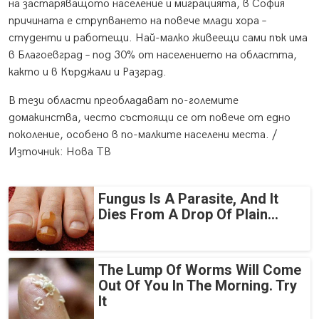
на застаряващото население и миграцията, в София
причината е струпването на повече млади хора –
студенти и работещи. Най-малко живеещи сами пък има
в Благоевград – под 30% от населението на областта,
както и в Кърджали и Разград.
В тези области преобладават по-големите
домакинства, често състоящи се от повече от едно
поколение, особено в по-малките населени места. /
Източник: Нова ТВ
Fungus Is A Parasite, And It
Dies From A Drop Of Plain...
The Lump Of Worms Will Come
Out Of You In The Morning. Try
It