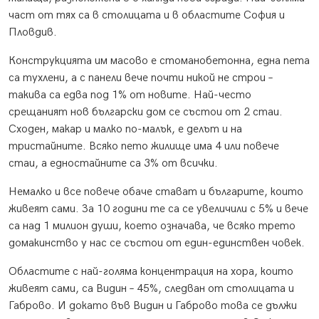
част от тях са в столицата и в областите София и
Пловдив.
Конструкцията им масово е стоманобетонна, една пета
са тухлени, а с панели вече почти никой не строи –
такива са едва под 1% от новите. Най-често
срещаният нов български дом се състои от 2 стаи.
Сходен, макар и малко по-малък, е делът и на
тристайните. Всяко пето жилище има 4 или повече
стаи, а едностайните са 3% от всички.
Немалко и все повече обаче стават и българите, които
живеят сами. За 10 години те са се увеличили с 5% и вече
са над 1 милион души, което означава, че всяко трето
домакинство у нас се състои от един-единствен човек.
Областите с най-голяма концентрация на хора, които
живеят сами, са Видин – 45%, следван от столицата и
Габрово. И докато във Видин и Габрово това се дължи