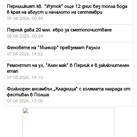
Пернишкият кв. "Изток" още 12 днис без топла вода
в края на август и началото на септември
09.08.2026, 00:45
Перник дава 20 млн. евро за сметопочистване
08.08.2026, 00:24
Феновете на "Миньор" превземат Разлог
07.08.2026, 14:52
Ремонтът на ул. "Ален мак" в Перник е в заключителен
етап
07.08.2026, 14:10
Фолклорен ансамбъл „Кладница“ с голямата награда от
фестивал в Полша
07.08.2026, 13:05
Частично бедствено положение в Перник заради
пропаднал път, обслужващ важен обект
07.08.2026, 12:05
Да отговорим на жегите с филм под звездите днес и