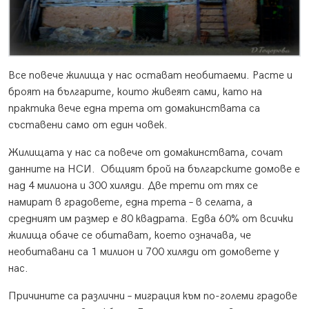
Все повече жилища у нас остават необитаеми. Расте и
броят на българите, които живеят сами, като на
практика вече една трета от домакинствата са
съставени само от един човек.
Жилищата у нас са повече от домакинствата, сочат
данните на НСИ. Общият брой на българските домове е
над 4 милиона и 300 хиляди. Две трети от тях се
намират в градовете, една трета – в селата, а
средният им размер е 80 квадрата. Едва 60% от всички
жилища обаче се обитават, което означава, че
необитавани са 1 милион и 700 хиляди от домовете у
нас.
Причините са различни – миграция към по-големи градове