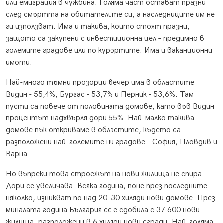
или емиграция в чужбина. Голяма част остават празни
след смъртта на обитателите си, а наследниците им не
ги използват. Има и такива, които стоят празни,
защото са закупени с инвестиционна цел – предимно в
големите градове или по курортите. Има и ваканционни
имоти.
Най-много тъмни прозорци вечер има в областите
Видин - 55,4%, Бургас - 53,7% и Перник - 53,6%. Там
пусти са повече от половината домове, като във Видин
процентът надхвърля дори 55%. Най-малко такива
домове пък откриваме в областите, където са
разположени най-големите ни градове – София, Пловдив и
Варна.
Но въпреки това строежът на нови жилища не спира.
Дори се увеличава. Всяка година, поне през последните
няколко, изникват по над 20–30 хиляди нови домове. През
миналата година България се е сдобила с 37 600 нови
жилища, разположени в 6 хиляди нови сгради. Най-голяма