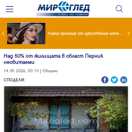
Популярен риалити герой заряза жена си заради друга
Лияна пропищя от изкуствения интелект
Над 50% от жилищата в област Перник
необитаеми
14.05.2026, 00:13 | Общини
СПОДЕЛИ: