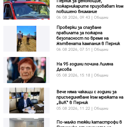
Перник за денонощие,
пожарникарите призовават към
повишено внимание
06.08.2026, 09:43 | Общини
Проверки за спазване
правилата за пожарна
безопасност по време на
жътвената кампания в Перник
06.08.2026, 07:51 | Общини
На 95 години почина Лиляна
Десова
05.08.2026, 15:18 | Общини
Вече няма чакащи с години за
присъединяване към мрежата на
„ВиК“ в Перник
05.08.2026, 11:22 | Общини
По-малко тежки катастрофи в