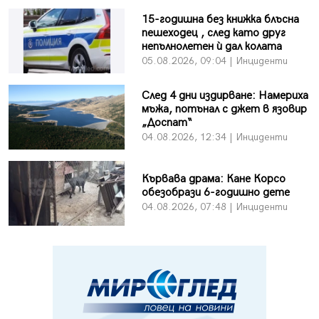
15-годишна без книжка блъсна
пешеходец , след като друг
непълнолетен ѝ дал колата
05.08.2026, 09:04 | Инциденти
След 4 дни издирване: Намериха
мъжа, потънал с джет в язовир
„Доспат“
04.08.2026, 12:34 | Инциденти
Кървава драма: Кане Корсо
обезобрази 6-годишно дете
04.08.2026, 07:48 | Инциденти