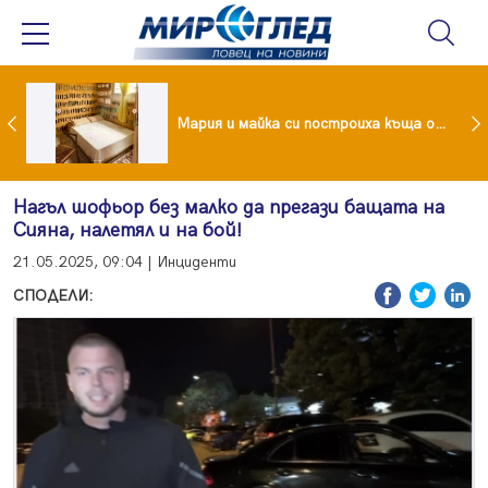
Крадци убиха футболен национал с павета
Мария и майка си построиха къща от 8000 стъклени бутилки
Нагъл шофьор без малко да прегази бащата на
Сияна, налетял и на бой!
21.05.2025, 09:04 | Инциденти
СПОДЕЛИ: