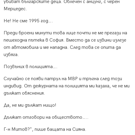
убиват българските деца. Облечен с анцунг, с черен
Мерцедес.
Не! Не сме 1995 год….
Преди броени минути това лице почти не ме прегази на
пешеходна пътека в София. Вместо да се извини излезе
от автомобила и ме нападна. След това се опита да
избяга.
Позвъних в полицията….
Случайно се появи патрул на МВР и тръгна след този
индивид. От дежурната на полицията ми казаха, че не ми
дължат обяснения.
Да, не ми дължат нищо!
Дължат отговори на обществото…..
Г-н Митов?", пише бащата на Сияна.