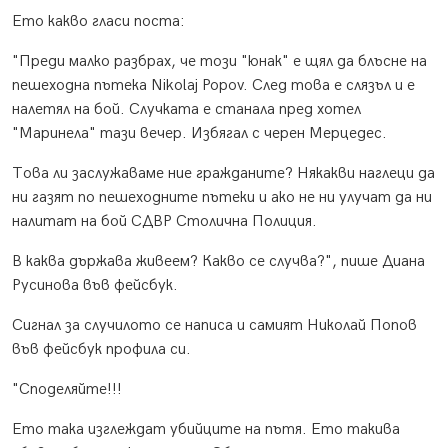
Ето какво гласи поста:
"Преди малко разбрах, че този "юнак" е щял да блъсне на
пешеходна пътека Nikolaj Popov. След това е слязъл и е
налетял на бой. Случката е станала пред хотел
"Маринела" тази вечер. Избягал с черен Мерцедес.
Това ли заслужаваме ние гражданите? Някакви наглеци да
ни газят по пешеходните пътеки и ако не ни улучат да ни
налитат на бой СДВР Столична Полиция.
В каква държава живеем? Какво се случва?", пише Диана
Русинова във фейсбук.
Сигнал за случилото се написа и самият Николай Попов
във фейсбук профила си.
"Споделяйте!!!
Ето така изглеждат убийците на пътя. Ето такива