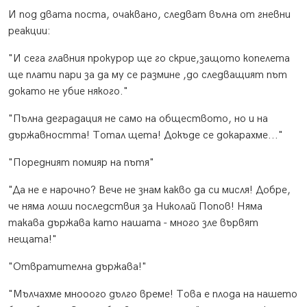
И под двата поста, очаквано, следват вълна от гневни
реакции:
"И сега главния прокурор ще го скрие,защото копелета
ще плати пари за да му се размине ,до следващият път
докато не убие някого."
"Пълна деградация не само на обществото, но и на
държавността! Тотал щета! Докъде се докарахме..."
"Поредният помияр на пътя"
"Да не е нарочно? Вече не знам какво да си мисля! Добре,
че няма лоши последствия за Николай Попов! Няма
такава държава като нашата - много зле вървят
нещата!"
"Отвратителна държава!"
"Мълчахме мнооого дълго време! Това е плода на нашето