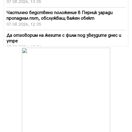
07.08.2026, 13:05
Частично бедствено положение в Перник заради
пропаднал път, обслужващ важен обект
07.08.2026, 12:05
Да отговорим на жегите с филм под звездите днес и
утре
07.08.2026, 10:21
Първите крачки в помощ на пенсионерите в Перник,
вече са факт
07.08.2026, 09:18
Пак ограничават камионите по магистралите в петък
и неделя. Ето обходните маршрути
07.08.2026, 07:55
Ето какво вдъхнови Здравка Евтимова за новата ѝ
книга
07.08.2026, 00:11
Продължава изграждането на нови паркоместа в
Перник