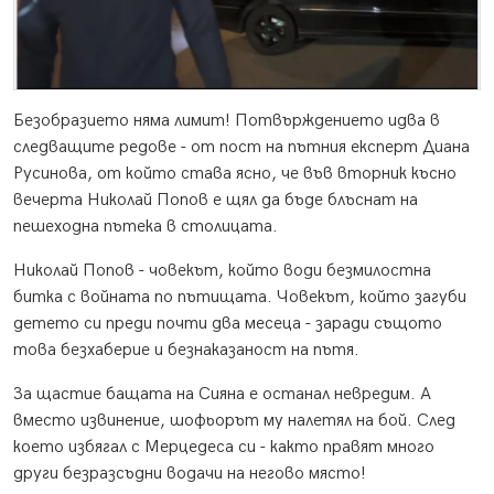
Безобразието няма лимит! Потвърждението идва в
следващите редове - от пост на пътния експерт Диана
Русинова, от който става ясно, че във вторник късно
вечерта Николай Попов е щял да бъде блъснат на
пешеходна пътека в столицата.
Николай Попов - човекът, който води безмилостна
битка с войната по пътищата. Човекът, който загуби
детето си преди почти два месеца - заради същото
това безхаберие и безнаказаност на пътя.
За щастие бащата на Сияна е останал невредим. А
вместо извинение, шофьорът му налетял на бой. След
което избягал с Мерцедеса си - както правят много
други безразсъдни водачи на негово място!