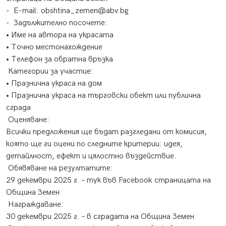
- E-mail: obshtina_zemen@abv.bg
- Задължително посочете:
• Име на автора на украсата
• Точно местонахождение
• Телефон за обратна връзка
Категории за участие:
• Празнична украса на дом
• Празнична украса на търговски обект или публична
сграда
Оценяване:
Всички предложения ще бъдат разгледани от комисия,
която ще ги оцени по следните критерии: идея,
детайлност, ефект и цялостно въздействие.
Обявяване на резултатите:
29 декември 2025 г. – тук във Facebook страницата на
Община Земен
Награждаване:
30 декември 2025 г. – в сградата на Община Земен