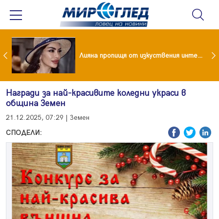
Популярен риалити герой заряза жена си заради друга
Лияна пропищя от изкуствения интелект
Награди за най-красивите коледни украси в
община Земен
21.12.2025, 07:29 | Земен
СПОДЕЛИ: