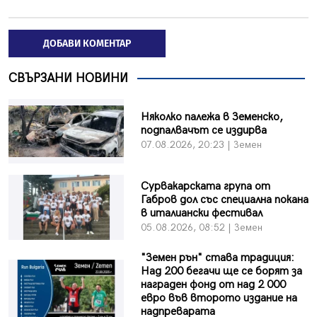
ДОБАВИ КОМЕНТАР
СВЪРЗАНИ НОВИНИ
Няколко палежа в Земенско,
подпалвачът се издирва
07.08.2026, 20:23 | Земен
Сурвакарската група от
Габров дол със специална покана
в италиански фестивал
05.08.2026, 08:52 | Земен
"Земен рън" става традиция:
Над 200 бегачи ще се борят за
награден фонд от над 2 000
евро във второто издание на
надпреварата