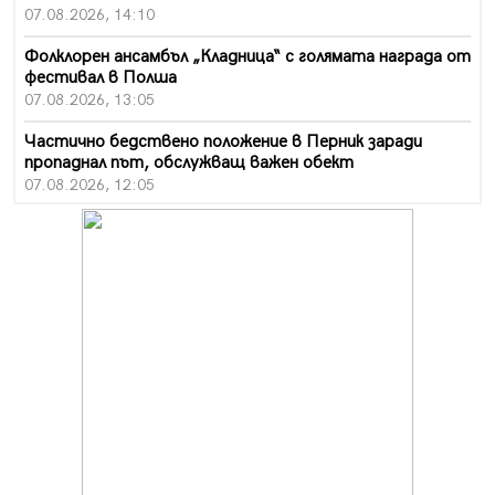
07.08.2026, 14:10
Фолклорен ансамбъл „Кладница“ с голямата награда от
фестивал в Полша
07.08.2026, 13:05
Частично бедствено положение в Перник заради
пропаднал път, обслужващ важен обект
07.08.2026, 12:05
Да отговорим на жегите с филм под звездите днес и
утре
07.08.2026, 10:21
Първите крачки в помощ на пенсионерите в Перник,
вече са факт
07.08.2026, 09:18
Пак ограничават камионите по магистралите в петък
и неделя. Ето обходните маршрути
07.08.2026, 07:55
Ето какво вдъхнови Здравка Евтимова за новата ѝ