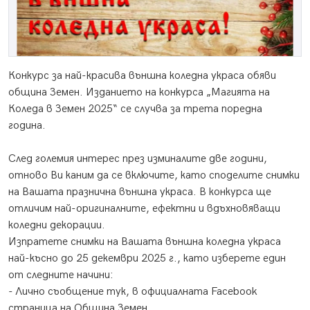
Конкурс за най-красива външна коледна украса обяви
община Земен. Изданието на конкурса „Магията на
Коледа в Земен 2025“ се случва за трета поредна
година.
След големия интерес през изминалите две години,
отново Ви каним да се включите, като споделите снимки
на Вашата празнична външна украса. В конкурса ще
отличим най-оригиналните, ефектни и вдъхновяващи
коледни декорации.
Изпратете снимки на Вашата външна коледна украса
най-късно до 25 декември 2025 г., като изберете един
от следните начини:
-
Лично съобщение тук, в официалната Facebook
страница на Община Земен