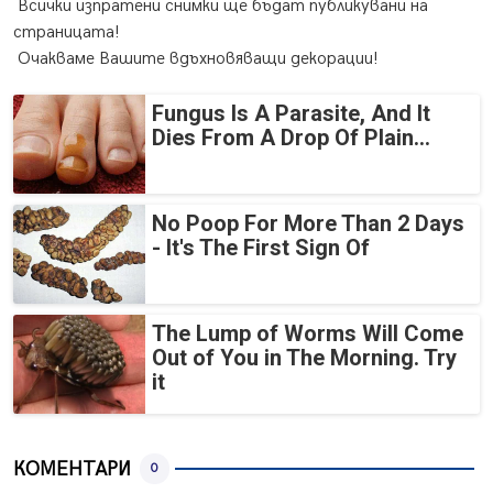
Всички изпратени снимки ще бъдат публикувани на
страницата!
Очакваме Вашите вдъхновяващи декорации!
Fungus Is A Parasite, And It
Dies From A Drop Of Plain...
No Poop For More Than 2 Days
- It's The First Sign Of
The Lump of Worms Will Come
Out of You in The Morning. Try
it
КОМЕНТАРИ
0