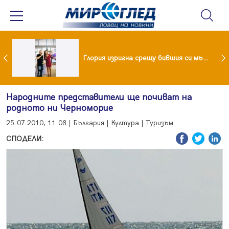
 и майка си построиха къща от 8000 стъклени бутилки
Глория изригна срещу бившия си мъж: Беше със 120-килограмова жена! Искаше бърза печалба...
Народните представители ще почиват на
родното ни Черноморие
25.07.2010, 11:08 | България | Култура | Туризъм
СПОДЕЛИ: