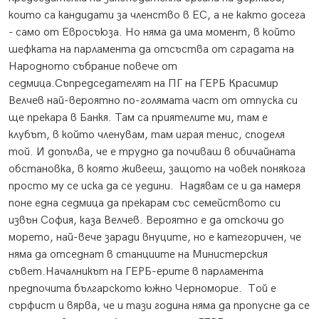
които са кандидати за членство в ЕС, а не както досега
- само от Евросъюза. Но няма да има момент, в който
шефката на парламента да отсъства от сградата на
Народното събрание повече от
седмица.Съпредседателят на ПГ на ГЕРБ Красимир
Велчев най-вероятно по-голямата част от отпуска си
ще прекара в Банкя. Там са приятелите ми, там е
клубът, в който членувам, там играя тенис, споделя
той. И допълва, че е трудно да почиваш в обичайната
обстановка, в която живееш, защото на човек понякога
просто му се иска да се уедини. Надявам се и да намеря
поне една седмица да прекарам със семейството си
извън София, каза Велчев. Вероятно е да отскочи до
морето, най-вече заради внуците, но е категоричен, че
няма да отседнат в станциите на Министерския
съвет.Началникът на ГЕРБ-ерите в парламента
предпочита българското южно Черноморие. Той е
сърфист и вярва, че и тази година няма да пропусне да се