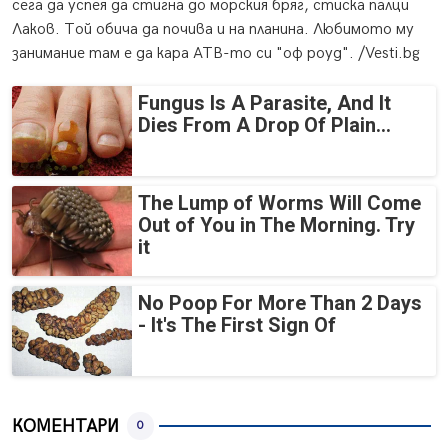
сега да успея да стигна до морския бряг, стиска палци
Лаков. Той обича да почива и на планина. Любимото му
занимание там е да кара АТВ-то си "оф роуд". /Vesti.bg
Fungus Is A Parasite, And It
Dies From A Drop Of Plain...
The Lump of Worms Will Come
Out of You in The Morning. Try
it
No Poop For More Than 2 Days
- It's The First Sign Of
КОМЕНТАРИ
0