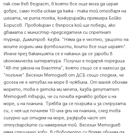
пак съм във възраст, в която все още мога да играя
добре, само това искам да кажа - така той отговаря на
шегата, че рита топка, конкурирайки премиера Бойко
Борисов. Провокиран с въпроса кой ще победи, ако
двамата с министър-председателя си спретнат
турнир, Димитров казва: "Няма да е честно, защото на
моите години има футболисти, които все още играят".
Иначе през ваканцията се е наканил да се зарови в
икономическа литература. Получил е подарък поредица
"48-те закона на властта", която също се е нахъсил да
"погълне".Веселин Методиев от ДСБ също споделя, че
досега не е летувал на море в чужбина. От малък обичам
морето, това е детска ми мечта, казва депутатът.
Методиев твърди, че си почива еднакво добре и на
море, и на планина. Трябва да се погрижа и за съпругата
си, с нея ще починем 10-ина дни на планина, след това
сигурно ще отидем на море, разкрива част от
отпускарските си намерения той. Веселин Методиев
няма специално хоби. В свободното си време обичам да