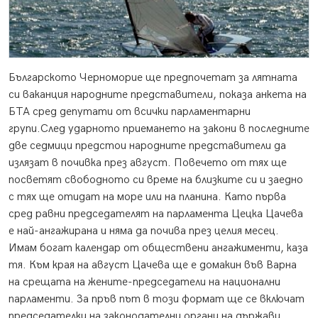
Българското Черноморие ще предпочетат за лятната
си ваканция народните представители, показа анкета на
БТА сред депутати от всички парламентарни
групи.
След ударното приемането на закони в последните
две седмици предстои народните представители да
излязат в почивка през август. Повечето от тях ще
посветят свободното си време на близките си и заедно
с тях ще отидат на море или на планина. Като първа
сред равни председателят на парламента Цецка Цачева
е най-ангажирана и няма да почива през целия месец.
Имам богат календар от обществени ангажименти, каза
тя. Към края на август Цачева ще е домакин във Варна
на срещата на жените-председатели на национални
парламенти. За пръв път в този формат ще се включат
председателки на законодателни органи на държави,