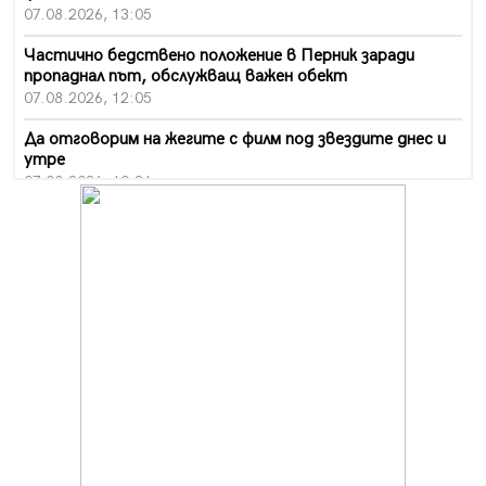
07.08.2026, 13:05
Частично бедствено положение в Перник заради
пропаднал път, обслужващ важен обект
07.08.2026, 12:05
Да отговорим на жегите с филм под звездите днес и
утре
07.08.2026, 10:21
Първите крачки в помощ на пенсионерите в Перник,
вече са факт
07.08.2026, 09:18
Пак ограничават камионите по магистралите в петък
и неделя. Ето обходните маршрути
07.08.2026, 07:55
Ето какво вдъхнови Здравка Евтимова за новата ѝ
книга
07.08.2026, 00:11
Продължава изграждането на нови паркоместа в