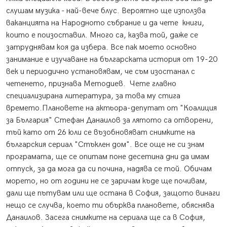
слушам музика - най-вече блус. Вероятно ще използва
ваканцията на Народното събрание и да чете книги,
които е поизоставил. Много са, казва той, даже се
затруднявам коя да избера. Все пак моето основно
занимание е изучаване на българската история от 19-20
век и периодично установявам, че съм изостанал с
четенето, признава Методиев. Чете главно
специализирана литература, за това му стига
времето.Плановете на актьора-депутат от "Коалиция
за България" Стефан Данаилов за лятото са отворени,
тъй като от 26 юли се възобновяват снимките на
българския сериал "Стъклен дом". Все още не си знам
програмата, ще се опитам поне десетина дни да имам
отпуск, за да мога да си почина, надява се той. Обичам
морето, но от години не се заричам къде ще почивам,
дали ще пътувам или ще остана в София, защото винаги
нещо се случва, което ти обърква плановете, обяснява
Данаилов. Засега снимките на сериала ще са в София,