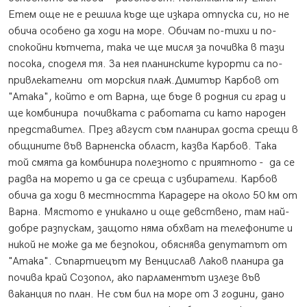
Етем още не е решила къде ще изкара отпуска си, но не
обича особено да ходи на море. Обичам по-тихи и по-
спокойни кътчета, така че ще мисля за почивка в тази
посока, споделя тя. За нея планинските курорти са по-
привлекателни от морския плаж.Димитър Карбов от
"Атака", който е от Варна, ще бъде в родния си град и
ще комбинира почивката с работата си като народен
представител. През август съм планирал доста срещи в
общините във Варненска област, казва Карбов. Така
той смята да комбинира полезното с приятното - да се
радва на морето и да се среща с избиратели. Карбов
обича да ходи в местността Карадере на около 50 км от
Варна. Мястото е уникално и още девствено, там най-
добре разпускам, защото няма обхват на телефоните и
никой не може да ме безпокои, обяснява депутатът от
"Атака". Съпартиецът му Венцислав Лаков планира да
почива край Созопол, ако парламентът излезе във
ваканция по план. Не съм бил на море от 3 години, дано