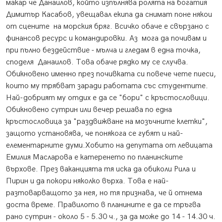
макар че Данаилов, който изпълнява ролята на богатия
Димитър Касабов, увещавал екипа да снимат поне някои
от сцените на морския бряг. Всичко обаче е свързано с
финансов ресурс и командировки. Аз мога да почивам и
при пълно бездействие - мълча и гледам в една точка,
споделя Данаилов. Това обаче рядко му се случва.
Обикновено именно през почивката си повече чете пиеси,
които му трябват заради работата със студентите.
Най-добрият му отдих е да се "бори" с кръстословици.
Обикновено сутрин или вечер решава по една
кръстословица за "раздвижване на мозъчните клетки",
защото установява, че понякога се губят и най-
елементарните думи.Хобито на депутата от левицата
Емилия Масларова е катеренето по планинските
върхове. През ваканцията тя иска да обиколи Рила и
Пирин и да покори няколко върха. Това е най-
разтоварващото за нея, но тя признава, че й отнема
доста време. Правилото в планините е да се тръгва
рано сутрин - около 5 - 5.30 ч., за да може до 14 - 14.30 ч.