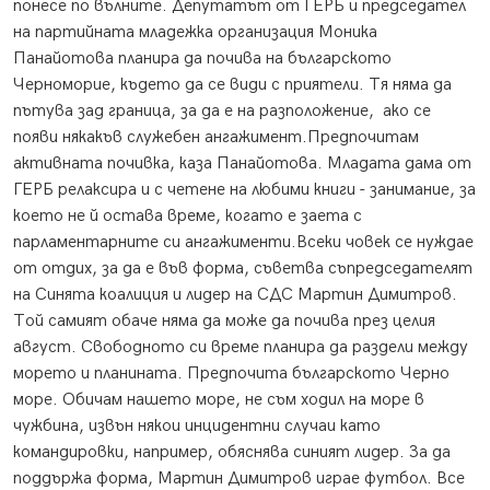
понесе по вълните. Депутатът от ГЕРБ и председател
на партийната младежка организация Моника
Панайотова планира да почива на българското
Черноморие, където да се види с приятели. Тя няма да
пътува зад граница, за да е на разположение, ако се
появи някакъв служебен ангажимент.Предпочитам
активната почивка, каза Панайотова. Младата дама от
ГЕРБ релаксира и с четене на любими книги - занимание, за
което не й остава време, когато е заета с
парламентарните си ангажименти.Всеки човек се нуждае
от отдих, за да е във форма, съветва съпредседателят
на Синята коалиция и лидер на СДС Мартин Димитров.
Той самият обаче няма да може да почива през целия
август. Свободното си време планира да раздели между
морето и планината. Предпочита българското Черно
море. Обичам нашето море, не съм ходил на море в
чужбина, извън някои инцидентни случаи като
командировки, например, обяснява синият лидер. За да
поддържа форма, Мартин Димитров играе футбол. Все