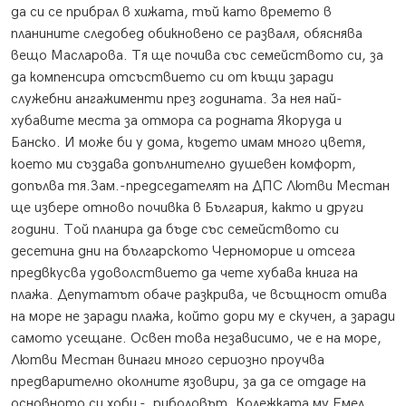
да си се прибрал в хижата, тъй като времето в
планините следобед обикновено се разваля, обяснява
вещо Масларова. Тя ще почива със семейството си, за
да компенсира отсъствието си от къщи заради
служебни ангажименти през годината. За нея най-
хубавите места за отмора са родната Якоруда и
Банско. И може би у дома, където имам много цветя,
което ми създава допълнително душевен комфорт,
допълва тя.Зам.-председателят на ДПС Лютви Местан
ще избере отново почивка в България, както и други
години. Той планира да бъде със семейството си
десетина дни на българското Черноморие и отсега
предвкусва удоволствието да чете хубава книга на
плажа. Депутатът обаче разкрива, че всъщност отива
на море не заради плажа, който дори му е скучен, а заради
самото усещане. Освен това независимо, че е на море,
Лютви Местан винаги много сериозно проучва
предварително околните язовири, за да се отдаде на
основното си хоби - риболовът. Колежката му Емел