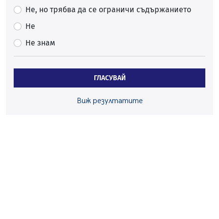
05.08.2026, 10:03
Не, но трябва да се ограничи съдържанието
Непълнолетни с електрически тротинетки
Не
санкционирани при нощна проверка в Перник
Не знам
05.08.2026, 10:00
По-малко тежки катастрофи в Пернишко от
началото на годината
ГЛАСУВАЙ
05.08.2026, 09:30
Здравният министър Катя Ивкова и депутата от
Виж резултатите
Перник Мартин Жлябинков обходиха здравни
заведения в Перник
05.08.2026, 09:06
Извънредният и пълномощен посланик на Иран на
посещение в музея в Перник
05.08.2026, 09:02
Млади мъже от Перник в инициатива „Перник
подкрепя своите пенсионери“
05.08.2026, 08:57