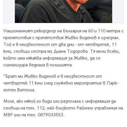
Националният рекордьор на България на 60 и 110 метра с
препятствия с препятствия Живко Виденов е изчезнал.
Той е в неизвестност от два дни - от четвъртък, 11
юни, съобщи сестра му Диана Тодорова. Тя моли всеки,
който има някаква информация за Живко, да се
сигнализира веднага в полицията.
“Брат ми Живко Виденов е в неизвестност от
четвъртък 11 юни след служебно мероприятие в Парк-
хотел Витоша.
Моля, ако някой го види или разполага с информация да
съобщи на тел. 112, най-близкото Районно управление на
МВР или на тел. 0879033553.