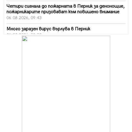
Четири сигнала до пожарната в Перник за денонощие,
пожарникарите призовават към повишено внимание
06.08.2026, 09:43
Много заразен вирус върлува в Перник
06.08.2026, 09:28
Проверки за спазване правилата за пожарна
безопасност по време на жътвената кампания в
Перник
06.08.2026, 07:51
Ето какви забавления ще има през август в Перник
06.08.2026, 00:48
Пернишки експерт за фишинг измамите:
Проверявайте съмнителните линкове в bezopasno.net
05.08.2026, 15:42
На 95 години почина Лиляна Десова
05.08.2026, 15:18
Радев: Работи се активно за запазването на