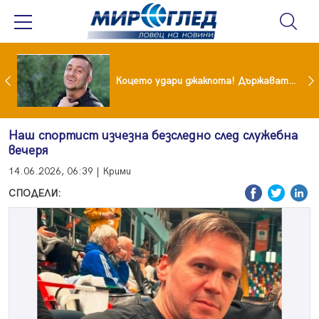
преди бурята! Защо Саня Армутлиева продължава да мълчи за раздялата с Дара?
Коцето удари джакпота! Държавата му плаща 95 000 евро
Наш спортист изчезна безследно след служебна
вечеря
14.06.2026, 06:39 | Крими
СПОДЕЛИ: