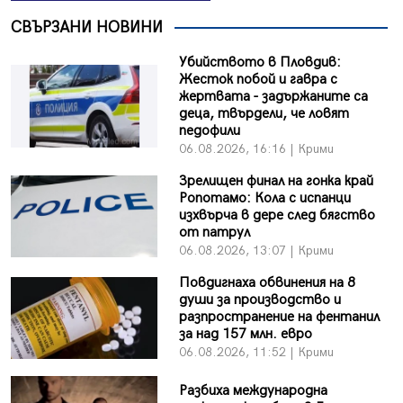
СВЪРЗАНИ НОВИНИ
Убийството в Пловдив:
Жесток побой и гавра с
жертвата - задържаните са
деца, твърдели, че ловят
педофили
06.08.2026, 16:16 | Крими
Зрелищен финал на гонка край
Ропотамо: Кола с испанци
изхвърча в дере след бягство
от патрул
06.08.2026, 13:07 | Крими
Повдигнаха обвинения на 8
души за производство и
разпространение на фентанил
за над 157 млн. евро
06.08.2026, 11:52 | Крими
Разбиха международна