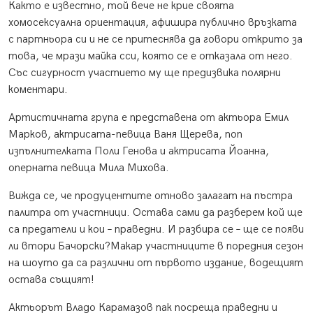
Както е известно, той вече не крие своята
хомосексуална ориентация, афишира публично връзката
с партньора си и не се притеснява да говори открито за
това, че мрази майка сси, която се е отказала от него.
Със сигурност участието му ще предизвика полярни
коментари.
Артистичната група е представена от актьора Емил
Марков, актрисата-певица Ваня Щерева, поп
изпълнителката Поли Генова и актрисата Йоанна,
оперната певица Мила Михова.
Вижда се, че продуцентите отново залагат на пъстра
палитра от участници. Остава сами да разберем кой ще
са предатели и кои – праведни. И разбира се – ще се появи
ли втори Бачорски?Макар участниците в поредния сезон
на шоуто да са различни от първото издание, водещият
остава същият!
Актьорът Владо Карамазов пак посреща праведни и