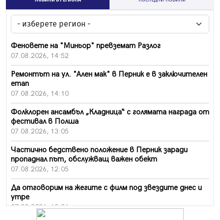
Феновете на "Миньор" превземат Разлог
07.08.2026, 14:52
Ремонтът на ул. "Ален мак" в Перник е в заключителен
етап
07.08.2026, 14:10
Фолклорен ансамбъл „Кладница“ с голямата награда от
фестивал в Полша
07.08.2026, 13:05
Частично бедствено положение в Перник заради
пропаднал път, обслужващ важен обект
07.08.2026, 12:05
Да отговорим на жегите с филм под звездите днес и
утре
07.08.2026, 10:21