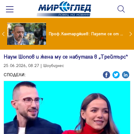
шия си мъж: Беше със 120-килограмова жена! Искаше бърза печалба...
Проф.Кантарджиев: Пазете се от комарите и полово предаваните инфекции
Наум Шопов и жена му се набутаха в „Трейтърс“
25.06.2026, 08:27 | Шоубизнес
СПОДЕЛИ: