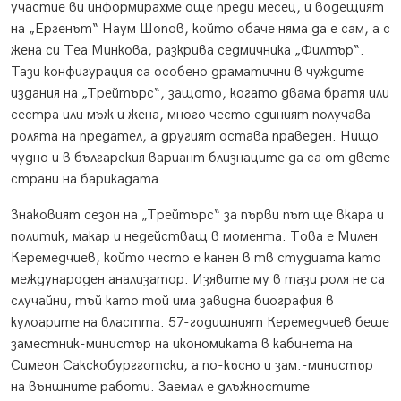
участие ви информирахме още преди месец, и водещият
на „Ергенът“ Наум Шопов, който обаче няма да е сам, а с
жена си Теа Минкова, разкрива седмичника „Филтър“.
Тази конфигурация са особено драматични в чуждите
издания на „Трейтърс“, защото, когато двама братя или
сестра или мъж и жена, много често единият получава
ролята на предател, а другият остава праведен. Нищо
чудно и в българския вариант близнаците да са от двете
страни на барикадата.
Знаковият сезон на „Трейтърс“ за първи път ще вкара и
политик, макар и недействащ в момента. Това е Милен
Керемедчиев, който често е канен в тв студиата като
международен анализатор. Изявите му в тази роля не са
случайни, тъй като той има завидна биография в
кулоарите на властта. 57-годишният Керемедчиев беше
заместник-министър на икономиката в кабинета на
Симеон Сакскобургготски, а по-късно и зам.-министър
на външните работи. Заемал е длъжностите