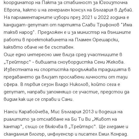
координатор на Пакта за стабилност за Югоизточна
Европа, както и на генерален консул на България в Дубай.
На парламентарните избори през 2021 и 2022 година е
кандидат-депутат от партията Слави Трифонов "Има
такъв народ". Предложен е и за министър на външните
работи в проектокабинета на Пламен Орешарски,
какъвто обаче не бе съставен.
Още едно интересно име влиза сред участниците в
„Трейтърс“ – бившата сноубордистка Сени Жекова.
Известната ни спортистка продължава традицията в
предаването да влизат прославени личности от тази
сфера. В първия сезон Владо Николов, който сега е
депутат, направи запомнящо се участие, предстои да
видим как ще се справи и Сани.
Нанси Карабойчева, Мис България 2013 и водеща на
риалитито за отслабване на Би Ти Ви „Живот на
кантар“, също се включва в „Трейтърс“. Ще гледаме и
скандалния влогър, инфлуенсър и писател Емил Конрад.