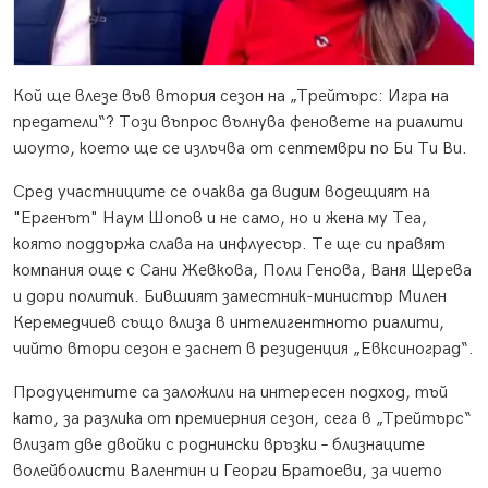
Кой ще влезе във втория сезон на „Трейтърс: Игра на
предатели“? Този въпрос вълнува феновете на риалити
шоуто, което ще се излъчва от септември по Би Ти Ви.
Сред участниците се очаква да видим водещият на
"Ергенът" Наум Шопов и не само, но и жена му Теа,
която поддържа слава на инфлуесър. Те ще си правят
компания още с Сани Жевкова, Поли Генова, Ваня Щерева
и дори политик. Бившият заместник-министър Милен
Керемедчиев също влиза в интелигентното риалити,
чийто втори сезон е заснет в резиденция „Евксиноград“.
Продуцентите са заложили на интересен подход, тъй
като, за разлика от премиерния сезон, сега в „Трейтърс“
влизат две двойки с роднински връзки – близнаците
волейболисти Валентин и Георги Братоеви, за чието