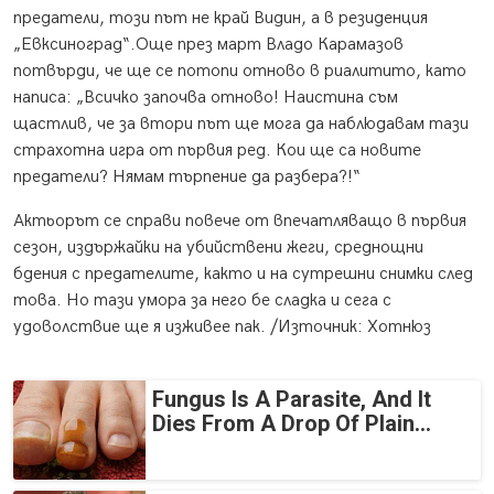
предатели, този път не край Видин, а в резиденция
„Евксиноград“.Още през март Владо Карамазов
потвърди, че ще се потопи отново в риалитито, като
написа: „Всичко започва отново! Наистина съм
щастлив, че за втори път ще мога да наблюдавам тази
страхотна игра от първия ред. Кои ще са новите
предатели? Нямам търпение да разбера?!“
Актьорът се справи повече от впечатляващо в първия
сезон, издържайки на убийствени жеги, среднощни
бдения с предателите, както и на сутрешни снимки след
това. Но тази умора за него бе сладка и сега с
удоволствие ще я изживее пак. /Източник: Хотнюз
Fungus Is A Parasite, And It
Dies From A Drop Of Plain...