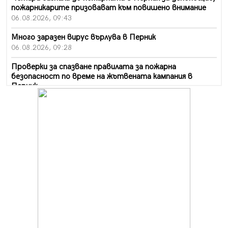
пожарникарите призовават към повишено внимание
06.08.2026, 09:43
Много заразен вирус върлува в Перник
06.08.2026, 09:28
Проверки за спазване правилата за пожарна
безопасност по време на жътвената кампания в
Перник
06.08.2026, 07:51
Ето какви забавления ще има през август в Перник
06.08.2026, 00:48
Пернишки експерт за фишинг измамите:
Проверявайте съмнителните линкове в bezopasno.net
05.08.2026, 15:42
На 95 години почина Лиляна Десова
05.08.2026, 15:18
Радев: Работи се активно за запазването на
средствата по Плана за справедлив преход за