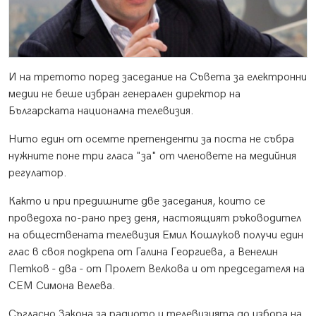
И на третото поред заседание на Съвета за електронни
медии не беше избран генерален директор на
Българската национална телевизия.
Нито един от осемте претенденти за поста не събра
нужните поне три гласа "за" от членовете на медийния
регулатор.
Както и при предишните две заседания, които се
проведоха по-рано през деня, настоящият ръководител
на обществената телевизия Емил Кошлуков получи един
глас в своя подкрепа от Галина Георгиева, а Венелин
Петков - два - от Пролет Велкова и от председателя на
СЕМ Симона Велева.
Съгласно Закона за радиото и телевизията до избора на