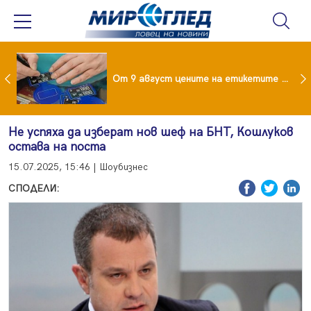
 за изграждане на 13-етажна "мегаджамия" разгневи жителите на Лондон
От 9 август цените на етикетите само в евро
Не успяха да изберат нов шеф на БНТ, Кошлуков
остава на поста
15.07.2025, 15:46 | Шоубизнес
СПОДЕЛИ: