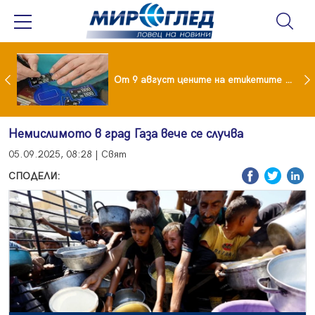
 за изграждане на 13-етажна "мегаджамия" разгневи жителите на Лондон
От 9 август цените на етикетите само в евро
Немислимото в град Газа вече се случва
05.09.2025, 08:28 | Свят
СПОДЕЛИ: