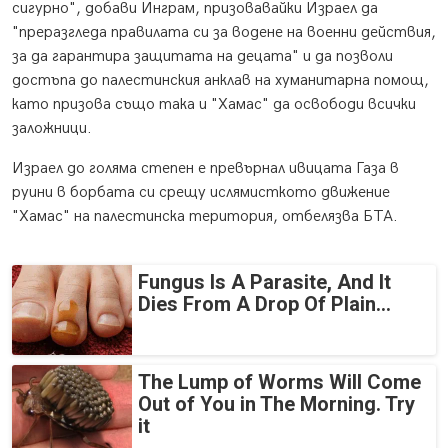
сигурно", добави Инграм, призовавайки Израел да
"преразгледа правилата си за водене на военни действия,
за да гарантира защитата на децата" и да позволи
достъпа до палестинския анклав на хуманитарна помощ,
като призова също така и "Хамас" да освободи всички
заложници.
Израел до голяма степен е превърнал ивицата Газа в
руини в борбата си срещу ислямисткото движение
"Хамас" на палестинска територия, отбелязва БТА.
Fungus Is A Parasite, And It
Dies From A Drop Of Plain...
The Lump of Worms Will Come
Out of You in The Morning. Try
it