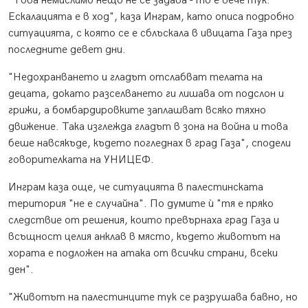
"Това немислимо нещо не се задава - то е вече тук.
Ескалацията е в ход", каза Инграм, като описа подробно
ситуацията, с която се е сблъскала в ивицата Газа през
последните девет дни.
"Недохранването и гладът отслабват телата на
децата, докато разселването ги лишава от подслон и
грижи, а бомбардировките заплашват всяко тяхно
движение. Така изглежда гладът в зона на война и това
беше навсякъде, където погледнах в град Газа", сподели
говорителката на УНИЦЕФ.
Инграм каза още, че ситуацията в палестинската
територия "не е случайна". По думите ѝ "тя е пряко
следствие от решения, които превърнаха град Газа и
всъщност целия анклав в място, където животът на
хората е подложен на атака от всички страни, всеки
ден".
"Животът на палестинците тук се разрушава бавно, но