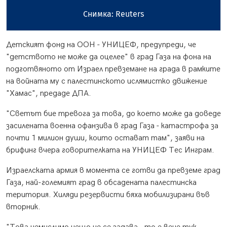
Снимка: Reuters
Детският фонд на ООН - УНИЦЕФ, предупреди, че
"детството не може да оцелее" в град Газа на фона на
подготвяното от Израел превземане на града в рамките
на войната му с палестинското ислямистко движение
"Хамас", предаде ДПА.
"Светът бие тревога за това, до което може да доведе
засилената военна офанзива в град Газа - катастрофа за
почти 1 милион души, които остават там", заяви на
брифинг вчера говорителката на УНИЦЕФ Тес Инграм.
Израелската армия в момента се готви да превземе град
Газа, най-големият град в обсадената палестинска
територия. Хиляди резервисти бяха мобилизирани във
вторник.