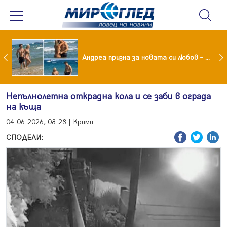
Драма вместо щастие: Звезда от "Татковци" е в болница с високорискова бременност
Андреа призна за новата си любов – руснакът Игор
Непълнолетна открадна кола и се заби в ограда
на къща
04.06.2026, 08:28 | Крими
СПОДЕЛИ: