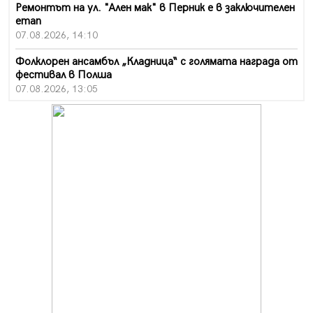
Ремонтът на ул. "Ален мак" в Перник е в заключителен
етап
07.08.2026, 14:10
Фолклорен ансамбъл „Кладница“ с голямата награда от
фестивал в Полша
07.08.2026, 13:05
Частично бедствено положение в Перник заради
пропаднал път, обслужващ важен обект
07.08.2026, 12:05
Да отговорим на жегите с филм под звездите днес и
утре
07.08.2026, 10:21
Първите крачки в помощ на пенсионерите в Перник,
вече са факт
07.08.2026, 09:18
Пак ограничават камионите по магистралите в петък
и неделя. Ето обходните маршрути
07.08.2026, 07:55