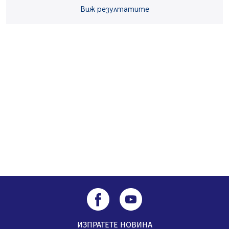
05.08.2026, 14:01
Виж резултатите
„Топлофикация Перник“ напредва с дигитализацията
на отчетния процес
05.08.2026, 11:48
Радев: Работи се усилено за спасяване на средствата
по Плана за справедлив преход за Стара Загора,
Кюстендил и Перник
05.08.2026, 11:34
ИЗПРАТЕТЕ НОВИНА