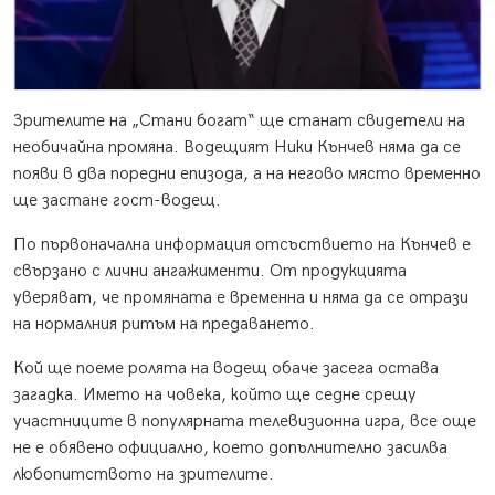
Зрителите на „Стани богат“ ще станат свидетели на
необичайна промяна. Водещият Ники Кънчев няма да се
появи в два поредни епизода, а на негово място временно
ще застане гост-водещ.
По първоначална информация отсъствието на Кънчев е
свързано с лични ангажименти. От продукцията
уверяват, че промяната е временна и няма да се отрази
на нормалния ритъм на предаването.
Кой ще поеме ролята на водещ обаче засега остава
загадка. Името на човека, който ще седне срещу
участниците в популярната телевизионна игра, все още
не е обявено официално, което допълнително засилва
любопитството на зрителите.