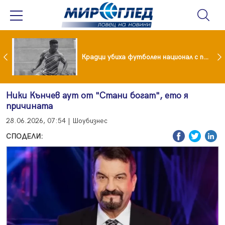
Проф. Кантарджиев каза кои са най-застрашени от западно нилска треска
Крадци убиха футболен национал с павета
Ники Кънчев аут от "Стани богат", ето я
причината
28.06.2026, 07:54 | Шоубизнес
СПОДЕЛИ: