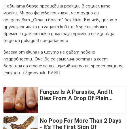
Новината бързо предизвика реакции в социалните
мрежи. Много фенове признаха, че трудно си
представят „Стани богат“ без Ники Кънчев, докато
други започнаха да гадаят кой ще бъде неговият
временен заместник и дали тази промяна не е знак за
бъдещи рокади в предаването.
Засега от екипа на шоуто не дават повече
подробности. Очаква се самоличността на гост-
водещия да стане ясна с излъчването на предстоящите
епизоди. /Източник: БЛИЦ
Fungus Is A Parasite, And It
Dies From A Drop Of Plain...
No Poop For More Than 2 Days
- It's The First Sign Of