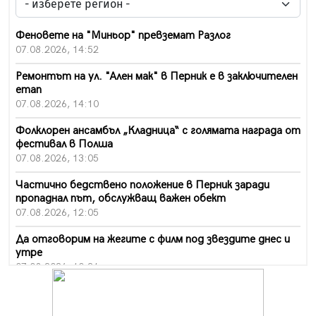
Феновете на "Миньор" превземат Разлог
07.08.2026, 14:52
Ремонтът на ул. "Ален мак" в Перник е в заключителен
етап
07.08.2026, 14:10
Фолклорен ансамбъл „Кладница“ с голямата награда от
фестивал в Полша
07.08.2026, 13:05
Частично бедствено положение в Перник заради
пропаднал път, обслужващ важен обект
07.08.2026, 12:05
Да отговорим на жегите с филм под звездите днес и
утре
07.08.2026, 10:21
Първите крачки в помощ на пенсионерите в Перник,
вече са факт