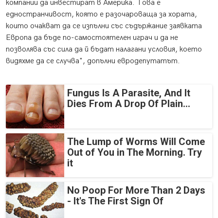
компании да инвестират в Америка. Това е
едностранчивост, която е разочароваща за хората,
които очакват да се изпълни със съдържание заявката
Европа да бъде по-самостоятелен играч и да не
позволява със сила да й бъдат налагани условия, което
видяхме да се случва", допълни евродепутатът.
Fungus Is A Parasite, And It
Dies From A Drop Of Plain...
The Lump of Worms Will Come
Out of You in The Morning. Try
it
No Poop For More Than 2 Days
- It's The First Sign Of