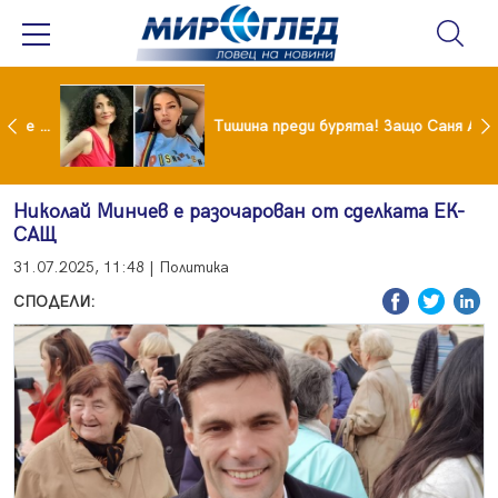
От 9 август цените на етикетите само в евро
Тишина преди бурята! Защо Саня Армутлиева продължава да мълчи за раздялата с Дара?
Николай Минчев е разочарован от сделката ЕК-
САЩ
31.07.2025, 11:48 | Политика
СПОДЕЛИ: