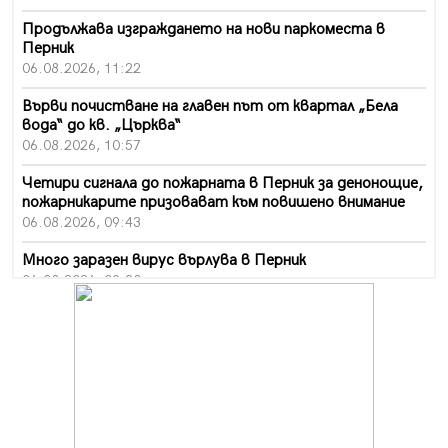
Продължава изграждането на нови паркоместа в
Перник
06.08.2026, 11:22
Върви почистване на главен път от квартал „Бела
вода“ до кв. „Църква“
06.08.2026, 10:57
Четири сигнала до пожарната в Перник за денонощие,
пожарникарите призовават към повишено внимание
06.08.2026, 09:43
Много заразен вирус върлува в Перник
06.08.2026, 09:28
Проверки за спазване правилата за пожарна
безопасност по време на жътвената кампания в
Перник
06.08.2026, 07:51
Ето какви забавления ще има през август в Перник
06.08.2026, 00:48