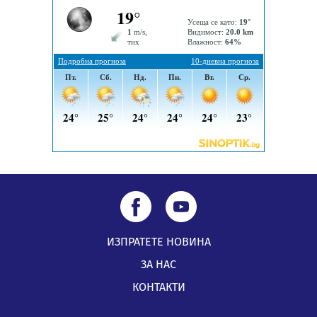
Извънредният и пълномощен посланик на Иран на
посещение в музея в Перник
05.08.2026, 09:02
Млади мъже от Перник в инициатива „Перник
подкрепя своите пенсионери“
05.08.2026, 08:57
ИЗПРАТЕТЕ НОВИНА
ЗА НАС
КОНТАКТИ