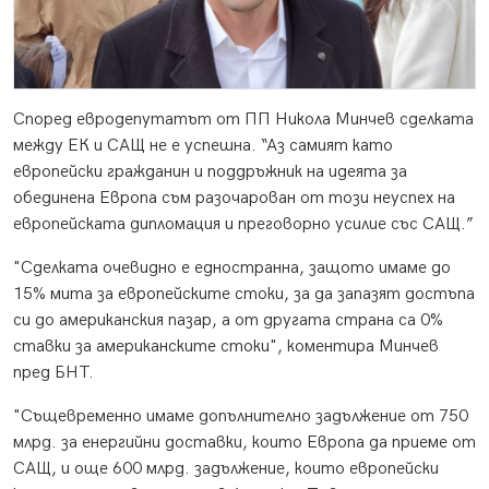
Според евродепутатът от ПП Никола Минчев сделката
между ЕК и САЩ не е успешна. “Аз самият като
европейски гражданин и поддръжник на идеята за
обединена Европа съм разочарован от този неуспех на
европейската дипломация и преговорно усилие със САЩ.”
"Сделката очевидно е едностранна, защото имаме до
15% мита за европейските стоки, за да запазят достъпа
си до американския пазар, а от другата страна са 0%
ставки за американските стоки", коментира Минчев
пред БНТ.
"Същевременно имаме допълнително задължение от 750
млрд. за енергийни доставки, които Европа да приеме от
САЩ, и още 600 млрд. задължение, които европейски