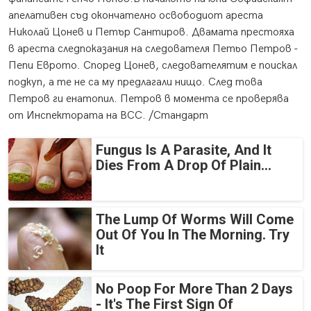
апелативен съд окончателно освободиот ареста
Николай Цонев и Петър Сантиров. Двамата престояха
в ареста следпоказания на следователя Петьо Петров -
Пепи Еврото. Според Цонев, следователятим е поискал
подкуп, а те не са му предлагали нищо. След това
Петров ги енатопил. Петров в момента се проверява
от Инспектората на ВСС. /Стандарт
Fungus Is A Parasite, And It
Dies From A Drop Of Plain...
The Lump Of Worms Will Come
Out Of You In The Morning. Try
It
No Poop For More Than 2 Days
- It's The First Sign Of