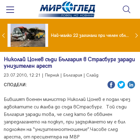
езидент: Искаме споразумение със САЩ , но без компромиси
Най-малко 22 загинали при челен сблъсък между два автобуса
Николай Цонев съди България в Страсбург заради
унизителен арест
23.07.2010, 12:21 | Перник | България | Слайд
СПОДЕЛИ:
Бившият военен министър Николай Цонев е подал чрез
адвокатите си жалба до съда вСтрасбург. Той съди
България заради това, че след като бе обвинен
запредлагането на подкуп, при задържането му е бил
подложен на “унизителноотношение”.Часове след
ареста, от пресцентъра на МВР