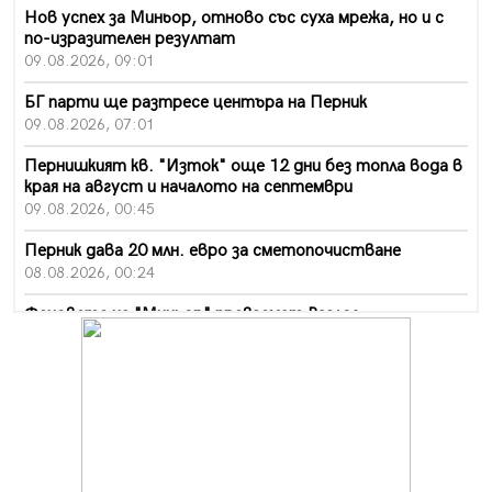
Нов успех за Миньор, отново със суха мрежа, но и с
по-изразителен резултат
09.08.2026, 09:01
БГ парти ще разтресе центъра на Перник
09.08.2026, 07:01
Пернишкият кв. "Изток" още 12 дни без топла вода в
края на август и началото на септември
09.08.2026, 00:45
Перник дава 20 млн. евро за сметопочистване
08.08.2026, 00:24
Феновете на "Миньор" превземат Разлог
07.08.2026, 14:52
Ремонтът на ул. "Ален мак" в Перник е в заключителен
етап
07.08.2026, 14:10
Фолклорен ансамбъл „Кладница“ с голямата награда от
фестивал в Полша