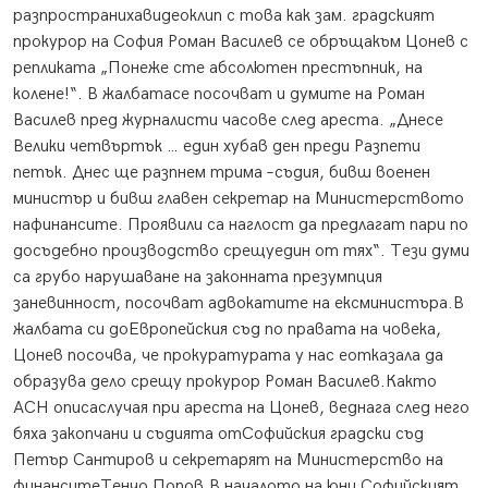
разпространихавидеоклип с това как зам. градският
прокурор на София Роман Василев се обръщакъм Цонев с
репликата „Понеже сте абсолютен престъпник, на
колене!“. В жалбатасе посочват и думите на Роман
Василев пред журналисти часове след ареста. „Днесе
Велики четвъртък … един хубав ден преди Разпети
петък. Днес ще разпнем трима –съдия, бивш военен
министър и бивш главен секретар на Министерството
нафинансите. Проявили са наглост да предлагат пари по
досъдебно производство срещуедин от тях“. Тези думи
са грубо нарушаване на законната презумпция
заневинност, посочват адвокатите на ексминистъра.В
жалбата си доЕвропейския съд по правата на човека,
Цонев посочва, че прокуратурата у нас еотказала да
образува дело срещу прокурор Роман Василев.Както
АСН описаслучая при ареста на Цонев, веднага след него
бяха закопчани и съдията отСофийския градски съд
Петър Сантиров и секретарят на Министерство на
финанситеТенчо Попов.В началото на юни Софийският