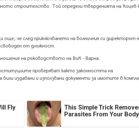
онното строителство. Той определи твърденията на Коцев
 още, че след приключването на болничния си директорът 
освободен от длъжност.
ношение на ръководството на ВиК - Варна.
 институциите проверяват както законността на
 били издавани и използвани документи за имотите в компле
ll Fly
This Simple Trick Removes
Parasites From Your Body