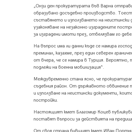
„Онзи ден прокуратурата във Варна отправи 
образувано досъдебно производство. Тоест н
съставянето и използването на неистински 
узаконяване на незаконно изградените постр
за изградени имоти през, отбелязвам го дебе
На въпрос има ли данни къде се намира госпо
преминал, казахме, през един северен гранич
от вчера, че се намира в Турция. Вероятно, 
подлежи на военна мобилизация“.
Междувременно стана ясно, че прокуратурат
съдебния район. От държавното обвинение п
и използване на неистински документи, които
постройки.
Настоящият кмет Благомир Коцев публикува 
поставят въпроси за действията на предишн
От своя страна бившият кмет Иван Портних 