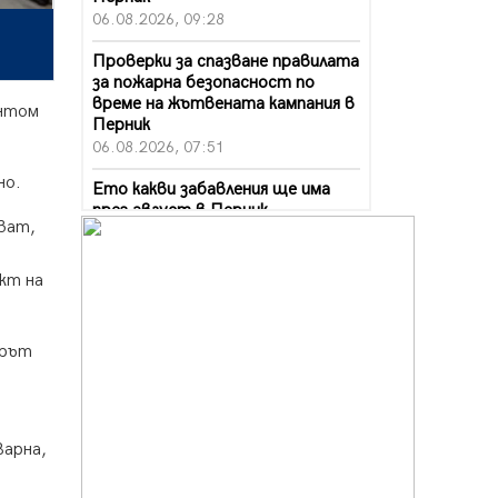
06.08.2026, 09:28
Проверки за спазване правилата
за пожарна безопасност по
време на жътвената кампания в
антом
Перник
06.08.2026, 07:51
но.
Ето какви забавления ще има
през август в Перник
ват,
06.08.2026, 00:48
Пернишки експерт за фишинг
кт на
измамите: Проверявайте
съмнителните линкове в
bezopasno.net
орът
05.08.2026, 15:42
На 95 години почина Лиляна
Десова
05.08.2026, 15:18
арна,
Радев: Работи се активно за