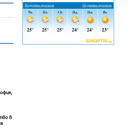
05.08.2026, 09:06
Извънредният и пълномощен
посланик на Иран на посещение в
музея в Перник
05.08.2026, 09:02
Млади мъже от Перник в
инициатива „Перник подкрепя
своите пенсионери“
05.08.2026, 08:57
5 случая на хепатит от
началото на юли до сега в
Перник
София,
05.08.2026, 00:32
Обвинител от Перник оглави
Независимо сдружение на
българските прокурори
тво в
04.08.2026, 15:31
на
Новите влакове снабдени с