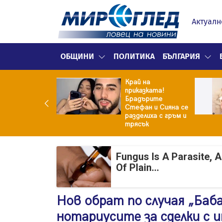
Актуалн
ОБЩИНИ
ПОЛИТИКА
БЪЛГАРИЯ
Край на
ето удари
приказката!
кпота!
Брадърите
жавата му
Стефан и Сияна се
ща 95 000 евро
разделиха с гръм и
трясък
Fungus Is A Parasite, 
Of Plain...
Нов обрат по случая „Баб
нотариусите за сделки с