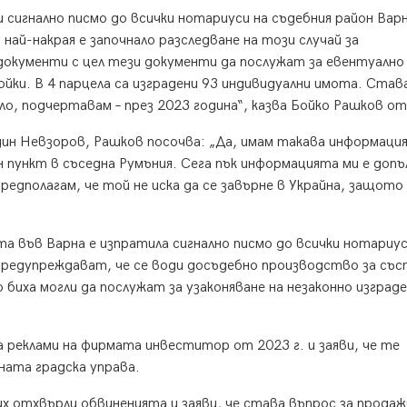
сигнално писмо до всички нотариуси на съдебния район Варн
ай-накрая е започнало разследване на този случай за
документи с цел тези документи да послужат за евентуално
ойки. В 4 парцела са изградени 93 индивидуални имота. Став
ло, подчертавам – през 2023 година“, казва Бойко Рашков о
дин Невзоров, Рашков посочва: „Да, имам такава информация,
ен пункт в съседна Румъния. Сега пък информацията ми е допъ
предполагам, че той не иска да се завърне в Украйна, защото
а във Варна е изпратила сигнално писмо до всички нотариус
редупреждават, че се води досъдебно производство за със
 биха могли да послужат за узаконяване на незаконно изград
реклами на фирмата инвеститор от 2023 г. и заяви, че те
ата градска управа.
отхвърли обвиненията и заяви, че става въпрос за продаж