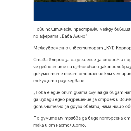
Нови политически престрелки между бившия 
по аферата „Баба Алино“.
Междувременно инвеститорът „КУБ Корпораци
Става въпрос за разрешение за строеж и по
че дейностите са извършвани законосъобра
документите нямат отношение към четирите 
текущото разследване.
„Това е един опит двата случая да бъдат на
да извади едно разрешение за строеж и всич
допълнително за други обекти, няма нищо о
По думите му трябва да бъде потърсена о
така и от настоящото.