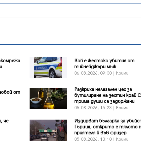
ркомрежа
Кой е жестоко убития от
на
тийнейджъри мъж
06.08.2026, 09:00 | Крими
Разкриха нелегален цех за
побой от
бутилиране на зехтин край 
трима души са задържани
05.08.2026, 15:23 | Крими
, че
Издирват българка за убийс
Гърция, открито е тялото 
приятеля й във фризер
05.08.2026, 13:10 | Крими