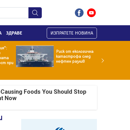
А
ЗДРАВЕ
ИЗПРАТЕТЕ НОВИНА
ия“:
Риск от екологична
е
катастрофа след
ната
нефтен разлив
ст при
-Causing Foods You Should Stop
ht Now
и