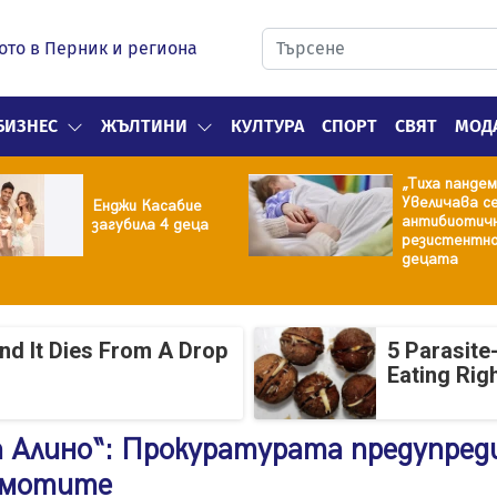
ото в Перник и региона
БИЗНЕС
ЖЪЛТИНИ
КУЛТУРА
СПОРТ
СВЯТ
МОД
„Тиха пандем
Увеличава с
Енджи Касабие
антибиотич
загубила 4 деца
резистентно
децата
And It Dies From A Drop
5 Parasite
Eating Rig
а Алино“: Прокуратурата предупред
 имотите