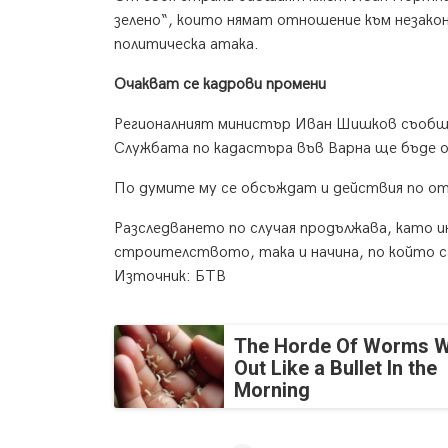
зелено“, които нямат отношение към незак
политическа атака.
Очакват се кадрови промени
Регионалният министър Иван Шишков съобщи
Службата по кадастъра във Варна ще бъде 
По думите му се обсъждат и действия по от
Разследването по случая продължава, като
строителството, така и начина, по който са
Източник: БТВ
The Horde Of Worms Wi
Out Like a Bullet In the
Morning