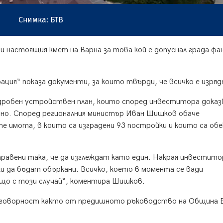
Снимка: БТВ
и настоящия кмет на Варна за това кой е допуснал града ф
я“ показа документи, за които твърди, че всичко е изряд
дробен устройствен план, които според инвеститора доказ
зно. Според регионалния министър Иван Шишков обаче
имота, в които са изградени 93 постройки и които са обе
правени така, че да изглеждат като един. Накрая инвестит
ки да бъдат объркани. Всичко, което в момента се вади
бщо с този случай“, коментира Шишков.
тговорност както от предишното ръководство на Община В