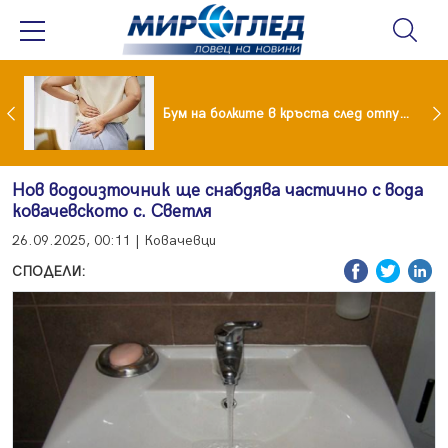
Лена потроши луди пари за Деа в Дисниленд
Бум на болките в кръста след отпуските: Летните навици, които ни разболяват
Нов водоизточник ще снабдява частично с вода
ковачевското с. Светля
26.09.2025, 00:11 | Ковачевци
СПОДЕЛИ: