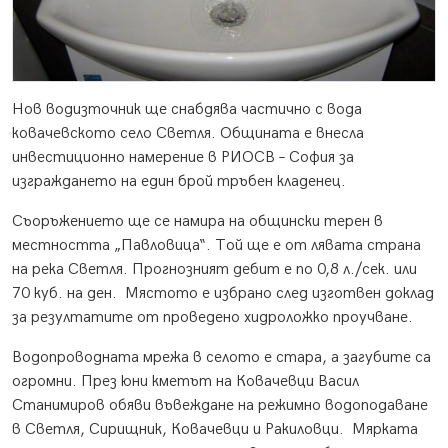
Нов водизточник ще снабдява частично с вода
ковачевското село Светля. Общината е внесла
инвестиционно намерение в РИОСВ – София за
изграждането на един брой тръбен кладенец.
Съоръжението ще се намира на общински терен в
местността „Павловица“. Той ще е от лявата страна
на река Светля. Прогнозният дебит е по 0,8 л./сек. или
70 куб. на ден. Мястото е избрано след изготвен доклад
за резултатите от проведено хидроложко проучване.
Водопроводната мрежа в селото е стара, а загубите са
огромни. През юни кметът на Ковачевци Васил
Станимиров обяви въвеждане на режимно водоподаване
в Светля, Сирищник, Ковачевци и Ракиловци. Мярката