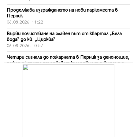
Продължава изграждането на нови паркоместа в
Перник
06.08.2026, 11:22
Върви почистване на главен път от квартал „Бела
вода“ до кв. „Църква“
06.08.2026, 10:57
Четири сигнала до пожарната в Перник за денонощие,
пожарникарите призовават към повишено внимание
06.08.2026, 09:43
Много заразен вирус върлува в Перник
06.08.2026, 09:28
Проверки за спазване правилата за пожарна
безопасност по време на жътвената кампания в
Перник
06.08.2026, 07:51
Ето какви забавления ще има през август в Перник
06.08.2026, 00:48