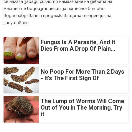
се налага заради силното намаляване на дебита на
местните водоизточници за питейно-битово
водоснабдяване и продължаващата тенденция на
засушаване.
Fungus Is A Parasite, And It
Dies From A Drop Of Plain...
No Poop For More Than 2 Days
- It's The First Sign Of
The Lump of Worms Will Come
Out of You in The Morning. Try
it