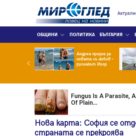
Актуалн
ОБЩИНИ
ПОЛИТИКА
БЪЛГАРИЯ
ма вместо
Андреа призна за
тие: Звезда от
новата си любов –
тковци" е в
руснакът Игор
ница с
окорискова
менност
Fungus Is A Parasite, 
Of Plain...
Нова карта: София се отд
страната се прекроява