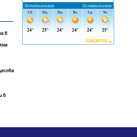
въглищните райони
05.08.2026, 14:57
Звезди от световна сцена в
Перник ще пеят на Пернишката
а в
крепост
05.08.2026, 14:01
към
„Топлофикация Перник“
напредва с дигитализацията на
отчетния процес
05.08.2026, 11:48
Десова
Радев: Работи се усилено за
спасяване на средствата по
Плана за справедлив преход за
и в
Стара Загора, Кюстендил и
Перник
05.08.2026, 11:34