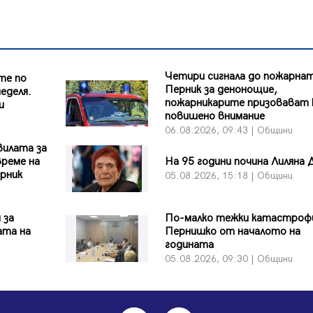
Четири сигнала до пожарнат
те по
Перник за денонощие,
еделя.
пожарникарите призовават 
и
повишено внимание
06.08.2026, 09:43 | Общини
вилата за
време на
На 95 години почина Лиляна 
рник
05.08.2026, 15:18 | Общини
 за
По-малко тежки катастроф
ата на
Пернишко от началото на
годината
05.08.2026, 09:30 | Общини