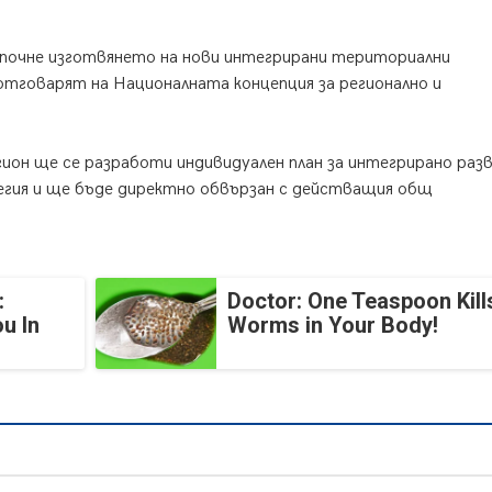
апочне изготвянето на нови интегрирани териториални
тговарят на Националната концепция за регионално и
ион ще се разработи индивидуален план за интегрирано раз
егия и ще бъде директно обвързан с действащия общ
:
Doctor: One Teaspoon Kills
u In
Worms in Your Body!