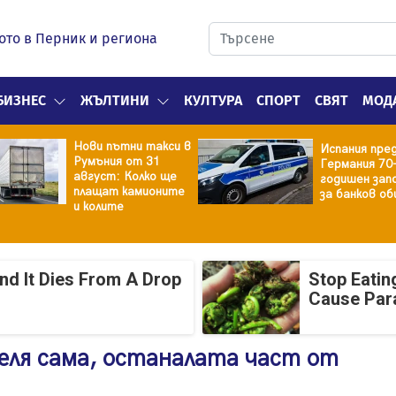
ото в Перник и региона
БИЗНЕС
ЖЪЛТИНИ
КУЛТУРА
СПОРТ
СВЯТ
МОД
Нови пътни такси в
Испания пре
Румъния от 31
Германия 70
август: Колко ще
годишен зап
плащат камионите
за банков об
и колите
And It Dies From A Drop
Stop Eatin
Cause Par
еля сама, останалата част от