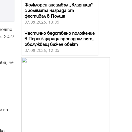
Фолклорен ансамбъл „Кладница“
с голямата награда от
фестивал в Полша
07.08.2026, 13:05
която
Частично бедствено положение
ри 2027
в Перник заради пропаднал път,
обслужващ важен обект
07.08.2026, 12:05
Да отговорим на жегите с филм
ва, че
под звездите днес и утре
07.08.2026, 10:21
Първите крачки в помощ на
пенсионерите в Перник, вече са
факт
07.08.2026, 09:18
е на
Пак ограничават камионите по
магистралите в петък и неделя.
Ето обходните маршрути
07.08.2026, 07:55
ико