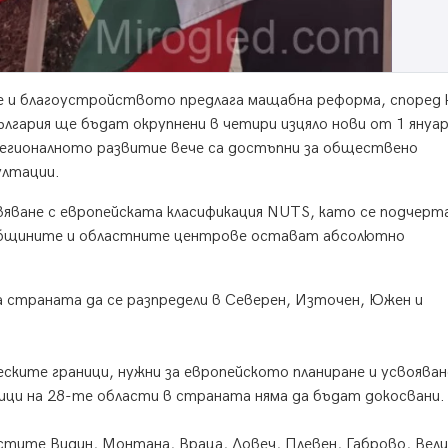
 и благоустройството предлага мащабна реформа, според 
гария ще бъдат окрупнени в четири изцяло нови от 1 януа
регионалното развитие вече са достъпни за обществено
ултации.
вяване с европейската класификация NUTS, като се подчерта
общините и областните центрове остават абсолютно
страната да се разпредели в Северен, Източен, Южен и
ите граници, нужни за европейското планиране и усвояван
ци на 28-те области в страната няма да бъдат докосвани.
стите Видин, Монтана, Враца, Ловеч, Плевен, Габрово, Вел