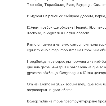
Търново, Търговище, Русе, Разград и Силис
В Източния район се събират Добрич, Варна,
Южният район ще обхване Перник, Кюстендил
Хасково, Кърджали и София-област.
Като отделна и напълно самостоятелна един
единствено с територията на Столична об
Предвиждат се сериозни промени и на най-в
днешна дата България е разделена на две гол
другата обхваща Югозападна и Южна центра
От началото на 2027 година тези две зони щ
територия на държавата.
Вследствие на това преструктуриране броя