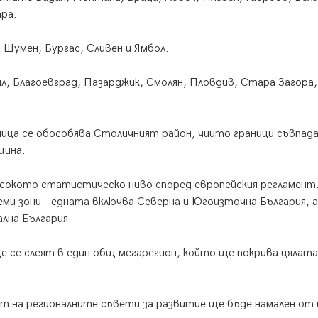
тра.
 Шумен, Бургас, Сливен и Ямбол.
, Благоевград, Пазарджик, Смолян, Пловдив, Стара Загора,
ица се обособява Столичният район, чиито граници съвпад
щина.
исокото статистическо ниво според европейския регламент
еми зони – едната включва Северна и Югоизточна България, а
лна България
е се слеят в един общ мегарегион, който ще покрива цялата
т на регионалните съвети за развитие ще бъде намален от