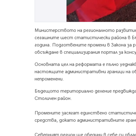
Министерството на регионалното развитие
сегашните шест статистически района в Бъл
година. Подготвените промени в Закона за 
обсъждане в специализирания портал за конс
Основната цел на реформата е пълно уеднак
настоящите административни граници на 
непроменени.
Бъдещото териториално деление предвижда 
Столичен район.
Промените засягат единствено статистическ
средства, докато административните грани
Северният регион ще обедини в себе си обла