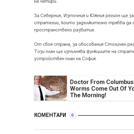
на четири.
За Северния, Източния и Южния регион ще з
стратегии, които задължително трябва да о
пространствено развитие.
От своя страна, за обособения Столичен рег
Този план ще изпълнява функциите на страт
устройствен план на София.
Doctor From Columbus
Worms Come Out Of Yo
The Morning!
КОМЕНТАРИ
0