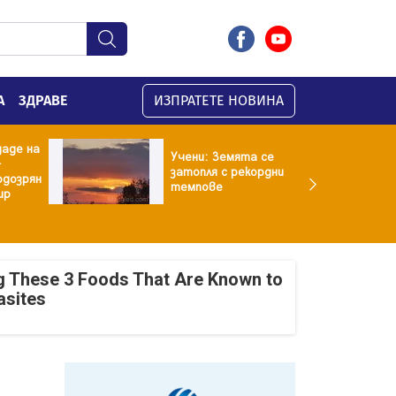
А
ЗДРАВЕ
ИЗПРАТЕТЕ НОВИНА
даде на
Учени: Земята се
-
затопля с рекордни
одозрян
темпове
ир
g These 3 Foods That Are Known to
asites