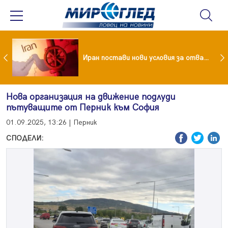
Как кетогенната диета се отразява на някои психични разстройства
Иран постави нови условия за отварянето на Ормузкия проток
Нова организация на движение подлуди
пътуващите от Перник към София
01.09.2025, 13:26 | Перник
СПОДЕЛИ: