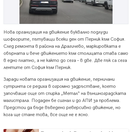
Нова организация на движение буквално подлуди
шофьорите, пътуващи всеки ден от Перник към София.
След ремонта в района на Драгичево, маркировката е
обърната и вече движението към столицата става само
в едно платно, а не както до сега – в две. Две пък са сега
лентите от София към Перник.
Заради новата организация на движение, перничани
сутринта се редиха в огромно задръстване, което
започваше още от спирка „Метал“ на външноградската
магистрала. Подаден бе сигнал и до АПИ за проблема.
Предстои да бъде въведено реверсивно движение, но
кога ще стане това, все още не е ясно.