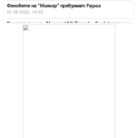
Феновете на "Миньор" превземат Разлог
07.08.2026, 14:52
Ремонтът на ул. "Ален мак" в Перник е в заключителен
етап
07.08.2026, 14:10
Фолклорен ансамбъл „Кладница“ с голямата награда от
фестивал в Полша
07.08.2026, 13:05
Частично бедствено положение в Перник заради
пропаднал път, обслужващ важен обект
07.08.2026, 12:05
Да отговорим на жегите с филм под звездите днес и
утре
07.08.2026, 10:21
Първите крачки в помощ на пенсионерите в Перник,
вече са факт
07.08.2026, 09:18