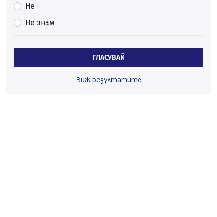
Проверки за спазване правилата за пожарна
Не
безопасност по време на жътвената кампания в
Не знам
Перник
06.08.2026, 07:51
Ето какви забавления ще има през август в Перник
ГЛАСУВАЙ
06.08.2026, 00:48
Пернишки експерт за фишинг измамите:
Виж резултатите
Проверявайте съмнителните линкове в bezopasno.net
05.08.2026, 15:42
На 95 години почина Лиляна Десова
05.08.2026, 15:18