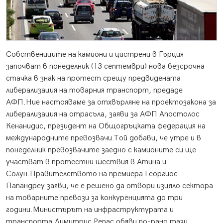
Собствениците на камиони и цистрени в Гърция
започват в понеделник (13 септември) нова безсрочна
стачка в знак на протест срещу предвидената
либерализация на товарния транспорт, предаде
АФП.
Ние настояваме за отхвърляне на проектозакона за
либерализация на отрасъла, заяви за АФП Апостолос
Кенанидис, президент на Общогръцката федерация на
международните превозвачи.Той добави, че утре и в
понеделник превозвачите заедно с камионите си ще
участват в протестни шествия в Атина и
Солун.Правителството на премиера Георгиос
Папандреу заяви, че е решено да отвори изцяло сектора
на товарните превози за конкуренцията до три
години.Министърът на инфраструктурата и
транспорта Димитрис Репас обяви по-рано тази