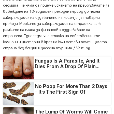
седмица, че няма да приеме искането на превозвачите за
въвеждане на 10-годишен преходен период до пълна
либерализация на издаването на лицензи за товарни
превози.Мерките за либерализация на отрасъла са в
рамките на плана за финансово оздравяване на
страната.Едноседмична стачка на собствениците
камиони и цистерни в края на юли остави почти цялата
страна без бензин и засегна туризма./ Vesti.bg
Fungus Is A Parasite, And It
Dies From A Drop Of Plain...
No Poop For More Than 2 Days
- It's The First Sign Of
The Lump Of Worms Will Come