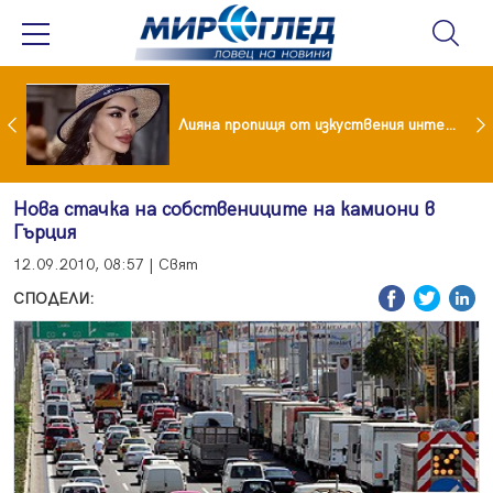
Популярен риалити герой заряза жена си заради друга
Лияна пропищя от изкуствения интелект
Нова стачка на собствениците на камиони в
Гърция
12.09.2010, 08:57 | Свят
СПОДЕЛИ: