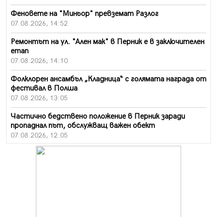
Феновете на "Миньор" превземат Разлог
07.08.2026, 14:52
Ремонтът на ул. "Ален мак" в Перник е в заключителен
етап
07.08.2026, 14:10
Фолклорен ансамбъл „Кладница“ с голямата награда от
фестивал в Полша
07.08.2026, 13:05
Частично бедствено положение в Перник заради
пропаднал път, обслужващ важен обект
07.08.2026, 12:05
Да отговорим на жегите с филм под звездите днес и
утре
07.08.2026, 10:21
Първите крачки в помощ на пенсионерите в Перник,
вече са факт
07.08.2026, 09:18