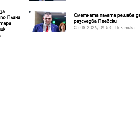
 за
Сметната палата решава да
 по Плана
разследва Пеевски
Стара
05.08.2026, 09:53 | Политика
ник
а