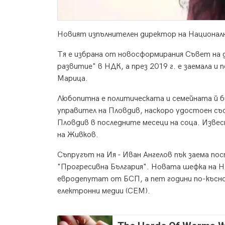
Новият изпълнителен директор на Национал
Тя е избрана от новосформирания Съвет на 
развитие" в НДК, а през 2019 г. е заемала 
Марица.
Любопитна е политическата и семейната й б
управител на Пловдив, наскоро удостоен съ
Пловдив в последните месеци на соца. Изв
на Живков.
Съпругът на Ия - Иван Ангелов пък заема п
"Прогресивна България". Новата шефка на НД
евродепутат от БСП, а пет години по-късно,
електронни медии (СЕМ).