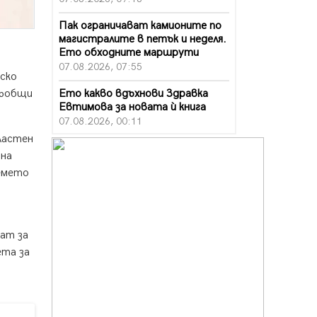
Пак ограничават камионите по
магистралите в петък и неделя.
Ето обходните маршрути
07.08.2026, 07:55
ско
Ето какво вдъхнови Здравка
съобщи
Евтимова за новата ѝ книга
07.08.2026, 00:11
ластен
Продължава изграждането на
 на
нови паркоместа в Перник
ремето
06.08.2026, 11:22
Върви почистване на главен път
от квартал „Бела вода“ до кв.
„Църква“
дат за
06.08.2026, 10:57
ета за
Четири сигнала до пожарната в
Перник за денонощие,
пожарникарите призовават към
повишено внимание