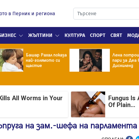
ото в Перник и региона
БИЗНЕС
ЖЪЛТИНИ
КУЛТУРА
СПОРТ
СВЯТ
МОД
Башар Рахал показа
Лена потрош
най-голямото си
пари за Деа 
щастие
Дисниленд
ills All Worms in Your
Fungus Is 
Of Plain...
пруга на зам.-шефа на парламента