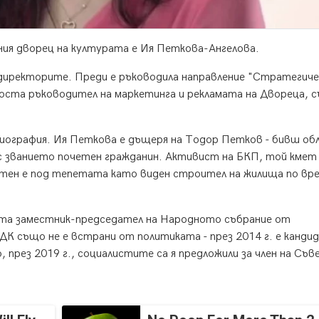
ния дворец на културата е Ия Петкова-Ангелова.
директорите. Преди е ръководила направление "Стратегиче
и поста ръководител на маркетинга и рекламата на Двореца, 
иография. Ия Петкова е дъщеря на Тодор Петков - бивш об
с званието почетен гражданин. Активист на БКП, той кмет
естен е под тепетата като виден строител на жилища по в
оста заместник-председател на Народното събрание от
К също не е встрани от политиката - през 2014 г. е канди
 през 2019 г., социалистите са я предложили за член на Съв