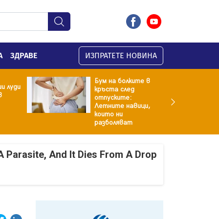
А
ЗДРАВЕ
ИЗПРАТЕТЕ НОВИНА
Бум на болките в
и луди
кръста след
в
отпуските:
Летните навици,
които ни
разболяват
A Parasite, And It Dies From A Drop