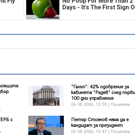
ll Fly
No Poop For More Than 2
Days - It's The First Sign O
стоящите
"Галъп": 42% одобрение за
збор
кабинета "Радев" след първ
100 дни управление
06.08.2026, 13:55 | Политика
а
ГЕРБ с
Петър Стоянов няма да е
кандидат за президент
а
05.08.2026, 13:47 | Политика